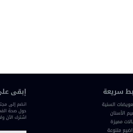
بط سريعة
إبقى على
عويضات السنية
انضم إلى مجتم
حول صحة الفم 
يم الأسنان
اشترك الآن ول
لات مميزة
ضيع متنوعة