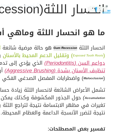
انحسار اللثة(Gum Recession):
الرئيسية
الصحة و
ما هو انحسار اللثة وماهي أس
انحسار اللثة
هو حالة مرضية شائعة
ت
Gum Recession
(
) وتقليل الدعم المحيط بالأسنان
وت
Exposed Tooth Roots
دواعم السن
(Periodontitis)
الذي يؤدي إلى تدمير
تنظيف الأسنان بشدة
(Aggressive Brushing)
أو
(
) واضطرابات المفصل الصدغي الفكي (
Malocclusion
تشمل الأعراض الشائعة لانحسار اللثة زيادة حس
)
حول الجذور المكشوفة وكذلك يمكن أن ت
Accumulation
تغيرات في مظهر الابتسامة نتيجة لتراجع اللثة 
نتيجة لتضرر الأنسجة الداعمة والعظام المحيطة.
تفسير بعض المصطلحات: