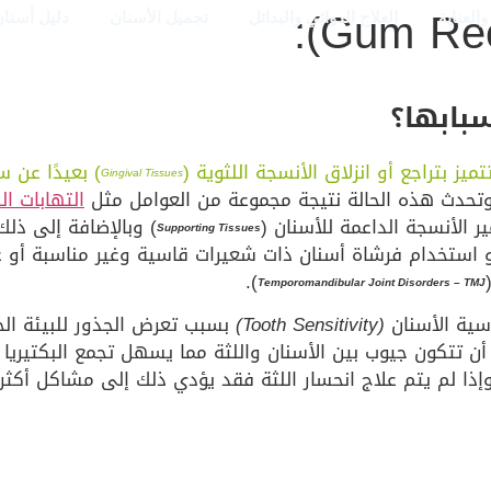
العناية
العلاج الدوائي والبدائل
تجميل الأسنان
دليل أسنان
بابها؟
تميز بتراجع أو انزلاق الأنسجة اللثوية (
) بعيدًا عن 
Gingival Tissues
حدث هذه الحالة نتيجة مجموعة من العوامل مثل
التهابات ال
 الأنسجة الداعمة للأسنان (
) وبالإضافة إلى ذل
Supporting Tissues
 استخدام فرشاة أسنان ذات شعيرات قاسية وغير مناسبة أو ع
).
Temporomandibular Joint Disorders – TMJ
اسية الأسنان
(Tooth Sensitivity)
بسبب تعرض الجذور للبيئة الخ
تكون جيوب بين الأسنان واللثة مما يسهل تجمع البكتيريا ويز
وإذا لم يتم علاج انحسار اللثة فقد يؤدي ذلك إلى مشاكل أكث