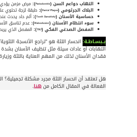
التهاب دواعم السن (
):
مرض مزمن يؤدي إل
Periodontitis
البلاك الجرثومي (
):
طبقة لزجة تحتوي على
Dental Plaque
حساسية الأسنان (
):
ألم حاد يحدث عند 
Tooth Sensitivity
سوء انتظام الأسنان (
):
عدم تناسق الأسن
Malocclusion
المفصل الصدغي الفكي (
):
المفصل الذي يربط
TMJ
بــبسـاطـة
:
انحسار اللثة هو “تراجع الأنسجة اللثوية
التهابات أو عادات سيئة مثل تنظيف الأسنان بشدة و
فقدان الأسنان لذلك من المهم العناية باللثة وزيارة
هل تعتقد أن انحسار اللثة مجرد مشكلة تجميلية؟ ال
الفعالة في المقال الكامل من
هنا
.