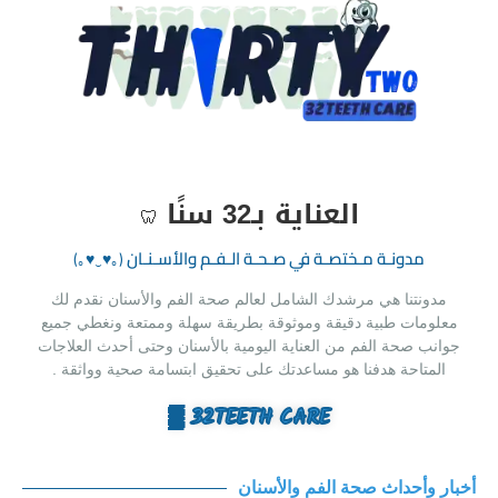
العناية بـ32 سنًا
🦷
مدونـة مـختصـة في صـحـة الـفـم والأسـنـان‏
(｡♥‿♥｡)
مدونتنا هي مرشدك الشامل لعالم صحة الفم والأسنان نقدم لك
معلومات طبية دقيقة وموثوقة بطريقة سهلة وممتعة ونغطي جميع
جوانب صحة الفم من العناية اليومية بالأسنان وحتى أحدث العلاجات
المتاحة هدفنا هو مساعدتك على تحقيق ابتسامة صحية وواثقة .
32TEETH CARE ▒
أخبار وأحداث صحة الفم والأسنان