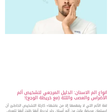
انواع الم الاسنان: الدليل المرجعي لتشخيص ألم
الأضراس والعصب واللثة (مع خريطة الوجع)!
لغة الألم التي لا يفهمها إلا من عاشها» كارثة التشخيص الخاطئ آن
إيستمان مريضة عانت من ألم أسنان حاد لدرجة أنها ظنت أنها تتعرض