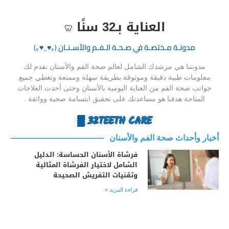
العناية بـ32 سنًا
🦷
مدونـة مـختصـة في صـحـة الـفـم والأسـنـان‏
(｡♥‿♥｡)
مدونتنا هي مرشدك الشامل لعالم صحة الفم والأسنان نقدم لك
معلومات طبية دقيقة وموثوقة بطريقة سهلة وممتعة ونغطي جميع
جوانب صحة الفم من العناية اليومية بالأسنان وحتى أحدث العلاجات
المتاحة هدفنا هو مساعدتك على تحقيق ابتسامة صحية وواثقة .
32TEETH CARE ▒
أخبار وأحداث صحة الفم والأسنان
فرشاة الأسنان الحساسة: الدليل
الشامل لاختيار الفرشاة المثالية
وتقنيات التفريش الصحيحة
قراءة المزيد »