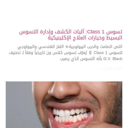
تسوس Class 1: آليات الكشف وإدارة التسوس
البسيط وخيارات العلاج الإكلينيكية
اللص الصامت والحرب البيولوجية☣️ اللغز الهندسي والبيولوجي
لتسوس Class 1 🧬 يُعرّف تسوس كلاس ون تاريخياً وفقاً لـ تصنيف
G.V. Black بأنه التسوس الذي يصيب
قراءة المزيد »