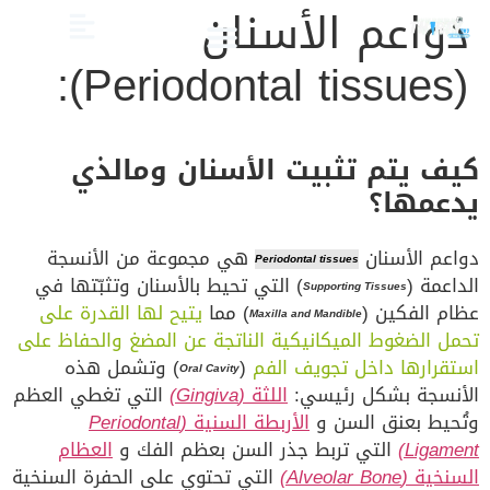
دواعم الأسنان
(Periodontal tissues):
الصحة والعناية
تجميل الأسنان
العلاج الدوائي والبدائل
دليل أسنان الأطفال
دليل صحة الفم والأسنان
كيف يتم تثبيت الأسنان ومالذي
يدعمها؟
دواعم الأسنان
هي مجموعة من الأنسجة
Periodontal tissues
الداعمة (
) التي تحيط بالأسنان وتثبّتها في
Supporting Tissues
عظام الفكين (
) مما
يتيح لها القدرة على
Maxilla and Mandible
تحمل الضغوط الميكانيكية الناتجة عن المضغ والحفاظ على
استقرارها داخل تجويف الفم
(
) وتشمل هذه
Oral Cavity
الأنسجة بشكل رئيسي:
اللثة
(Gingiva)
التي تغطي العظم
وتُحيط بعنق السن و
الأربطة السنية
(Periodontal
Ligament)
التي تربط جذر السن بعظم الفك و
العظام
السنخية
(Alveolar Bone)
التي تحتوي على الحفرة السنخية