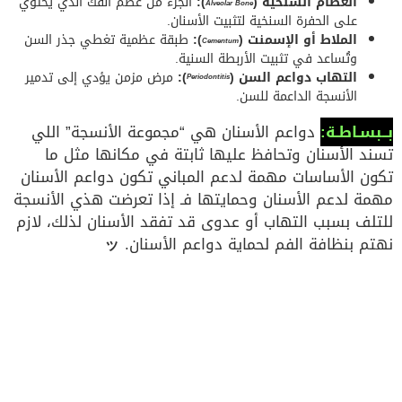
العظام السنخية (
):
الجزء من عظم الفك الذي يحتوي
Alveolar Bone
على الحفرة السنخية لتثبيت الأسنان.
الملاط أو الإسمنت (
):
طبقة عظمية تغطي جذر السن
Cementum
وتُساعد في تثبيت الأربطة السنية.
التهاب دواعم السن (
):
مرض مزمن يؤدي إلى تدمير
Periodontitis
الأنسجة الداعمة للسن.
بــبسـاطـة:
دواعم الأسنان هي “مجموعة الأنسجة” اللي
تسند الأسنان وتحافظ عليها ثابتة في مكانها مثل ما
تكون الأساسات مهمة لدعم المباني تكون دواعم الأسنان
مهمة لدعم الأسنان وحمايتها فـ إذا تعرضت هذي الأنسجة
للتلف بسبب التهاب أو عدوى قد تفقد الأسنان لذلك، لازم
نهتم بنظافة الفم لحماية دواعم الأسنان.
ッ