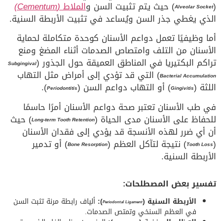
(
) حيث يتم تثبيت السن و
الملاط
(Cementum)
Alveolar Socket
الذي يغطي جذر السن ويُساعد في تثبيت الأربطة السنية.
أما وظيفيًا تعمل دواعم الأسنان كوحدة متكاملة لحماية
الأسنان من التلف وامتصاص الصدمات أثناء المضغ ومنع
تراكم البكتيريا في المناطق العميقة حول الجذور (
Subgingival
) التي قد تؤدي إلى أمراض مثل التهاب
Bacterial Accumulation
اللثة (
) أو التهاب دواعم السن (
).
Periodontitis
Gingivitis
في طب الأسنان تعتبر صحة دواعم الأسنان أمرًا حاسمًا
للحفاظ على الأسنان مدى الحياة (
) حيث
Long-term Tooth Retention
أن أي ضرر لهذه الأنسجة قد يؤدي إلى فقدان الأسنان
(
) نتيجة لتآكل العظم (
) أو تدمير
Bone Resorption
Tooth Loss
الأربطة السنية.
تفسير بعض المصطلحات:
الأربطة السنية (
):
ألياف رابطة مرنة تثبت السن
Periodontal Ligament
في العظم السنخي وتمتص الصدمات.