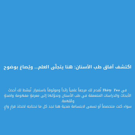
اكتشف آفاق طب الأسنان: هنا يتجلّى العلم... ويُصاغ بوضوح
في
نُقدم لك مرجعاً علمياً رائداً وموثوقاً باستمرار. نُبسّط لك أحدث
𝑻𝒉𝒊𝒓𝒕𝒚 𝑻𝒘𝒐
الأبحاث والدراسات المتعمقة في طب الأسنان ونحوّلها إلى معرفةٍ مفهومة واضحةٍ
ومُلهمة.
سواء كنت متخصصاً أو تسعى لابتسامة صحية هنا تجد كل ما تحتاجه لاتخاذ قرارٍ واعٍ.