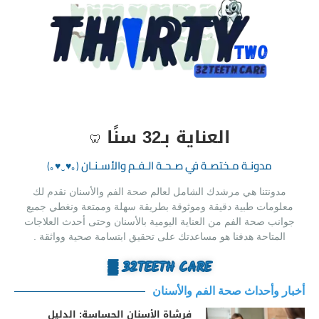
العناية بـ32 سنًا
🦷
مدونـة مـختصـة في صـحـة الـفـم والأسـنـان‏
(｡♥‿♥｡)
مدونتنا هي مرشدك الشامل لعالم صحة الفم والأسنان نقدم لك
معلومات طبية دقيقة وموثوقة بطريقة سهلة وممتعة ونغطي جميع
جوانب صحة الفم من العناية اليومية بالأسنان وحتى أحدث العلاجات
المتاحة هدفنا هو مساعدتك على تحقيق ابتسامة صحية وواثقة .
32TEETH CARE ▒
أخبار وأحداث صحة الفم والأسنان
فرشاة الأسنان الحساسة: الدليل