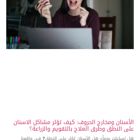
الأسنان ومخارج الحروف: كيف تؤثر مشاكل الاسنان
على النطق وطرق العلاج بالتقويم والزراعة؟
هل تساءلت يوماً» هل الأسنان تؤثر على النطق❓ في واقعنا