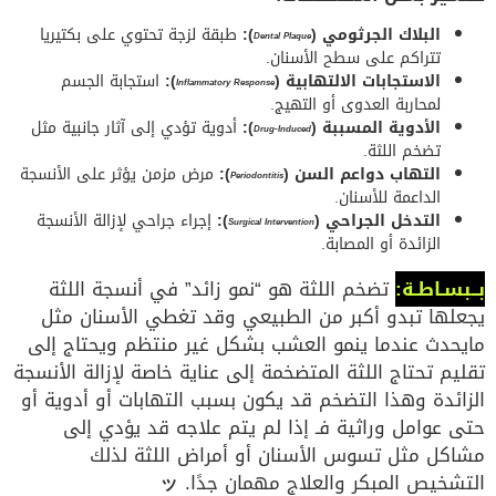
البلاك الجرثومي (
):
طبقة لزجة تحتوي على بكتيريا
Dental Plaque
تتراكم على سطح الأسنان.
الاستجابات الالتهابية (
):
استجابة الجسم
Inflammatory Response
لمحاربة العدوى أو التهيج.
الأدوية المسببة (
):
أدوية تؤدي إلى آثار جانبية مثل
Drug-Induced
تضخم اللثة.
التهاب دواعم السن (
):
مرض مزمن يؤثر على الأنسجة
Periodontitis
الداعمة للأسنان.
التدخل الجراحي (
):
إجراء جراحي لإزالة الأنسجة
Surgical Intervention
الزائدة أو المصابة.
بــبسـاطـة:
تضخم اللثة هو “نمو زائد” في أنسجة اللثة
يجعلها تبدو أكبر من الطبيعي وقد تغطي الأسنان مثل
مايحدث عندما ينمو العشب بشكل غير منتظم ويحتاج إلى
تقليم تحتاج اللثة المتضخمة إلى عناية خاصة لإزالة الأنسجة
الزائدة وهذا التضخم قد يكون بسبب التهابات أو أدوية أو
حتى عوامل وراثية فـ إذا لم يتم علاجه قد يؤدي إلى
مشاكل مثل تسوس الأسنان أو أمراض اللثة لذلك
التشخيص المبكر والعلاج مهمان جدًا.
ッ