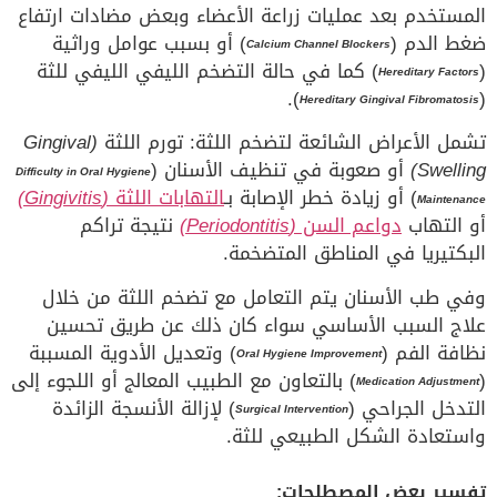
المستخدم بعد عمليات زراعة الأعضاء وبعض مضادات ارتفاع
ضغط الدم (
) أو بسبب عوامل وراثية
Calcium Channel Blockers
(
) كما في حالة التضخم الليفي الليفي للثة
Hereditary Factors
).
(
Hereditary Gingival Fibromatosis
تشمل الأعراض الشائعة لتضخم اللثة: تورم اللثة
(Gingival
Swelling)
أو صعوبة في تنظيف الأسنان (
Difficulty in Oral Hygiene
) أو زيادة خطر الإصابة بـ
التهابات اللثة
(Gingivitis)
Maintenance
أو التهاب
دواعم السن
(Periodontitis)
نتيجة تراكم
البكتيريا في المناطق المتضخمة.
وفي طب الأسنان يتم التعامل مع تضخم اللثة من خلال
علاج السبب الأساسي سواء كان ذلك عن طريق تحسين
نظافة الفم (
) وتعديل الأدوية المسببة
Oral Hygiene Improvement
(
) بالتعاون مع الطبيب المعالج أو اللجوء إلى
Medication Adjustment
التدخل الجراحي (
) لإزالة الأنسجة الزائدة
Surgical Intervention
واستعادة الشكل الطبيعي للثة.
تفسير بعض المصطلحات: