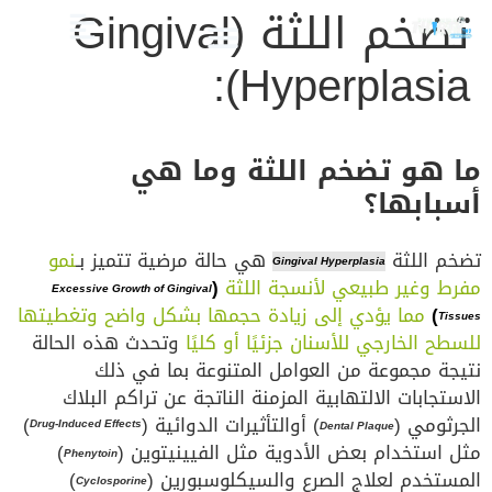
تضخم اللثة (Gingival
Hyperplasia):
الصحة والعناية
تجميل الأسنان
العلاج الدوائي والبدائل
دليل أسنان الأطفال
دليل صحة الفم والأسنان
ما هو تضخم اللثة وما هي
أسبابها؟
تضخم اللثة
هي حالة مرضية تتميز بـ
نمو
Gingival Hyperplasia
مفرط وغير طبيعي لأنسجة اللثة
(
Excessive Growth of Gingival
)
مما يؤدي إلى زيادة حجمها بشكل واضح وتغطيتها
Tissues
للسطح الخارجي للأسنان جزئيًا أو كليًا
وتحدث هذه الحالة
نتيجة مجموعة من العوامل المتنوعة بما في ذلك
الاستجابات الالتهابية المزمنة الناتجة عن تراكم البلاك
الجرثومي (
) أوالتأثيرات الدوائية (
)
Drug-Induced Effects
Dental Plaque
مثل استخدام بعض الأدوية مثل الفيينيتوين (
)
Phenytoin
المستخدم لعلاج الصرع والسيكلوسبورين (
)
Cyclosporine