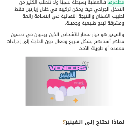
مظهرها
فـالعملية بسيطة نسبيًا ولا تتطلب الكثير من
التدخل الجراحي حيث يمكن تركيبه في خلال زيارتين فقط
لطبيب الأسنان والنتيجة النهائية هي ابتسامة رائعة
ومشرقة تبدو طبيعية وجميلة.
والفيـنير هو خيار ممتاز للأشخاص الذين يرغبون في تحسين
مظهر أسنانهم بشكل سريع وفعال دون الحاجة إلى إجراءات
معقدة أو طويلة الأمد.
لماذا نحتاج إلى الـفينير
؟