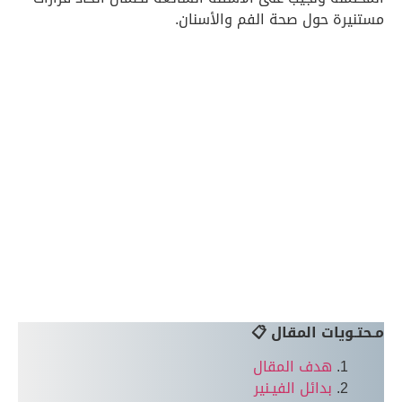
مستنيرة حول صحة الفم والأسنان.
مـحتـويات المقال 📋
هدف المقال
بدائل الفيـنير