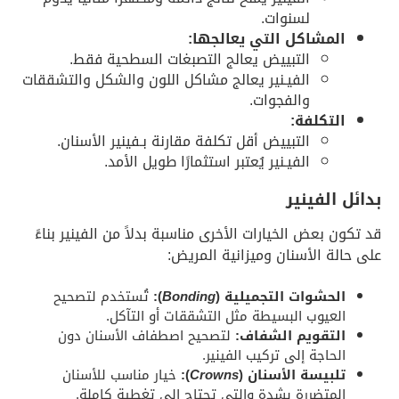
لسنوات.
المشاكل التي يعالجها:
التبييض يعالج التصبغات السطحية فقط.
الفيـنير يعالج مشاكل اللون والشكل والتشققات
والفجوات.
التكلفة:
التبييض أقل تكلفة مقارنة بـفينير الأسنان.
الفيـنير يُعتبر استثمارًا طويل الأمد.
بدائل الفينير
قد تكون بعض الخيارات الأخرى مناسبة بدلاً من الفينير بناءً
على حالة الأسنان وميزانية المريض:
الحشوات التجميلية (
Bonding
):
تُستخدم لتصحيح
العيوب البسيطة مثل التشققات أو التآكل.
التقويم الشفاف:
لتصحيح اصطفاف الأسنان دون
الحاجة إلى تركيب الفينير.
تلبيسة الأسنان (
Crowns
):
خيار مناسب للأسنان
المتضررة بشدة والتي تحتاج إلى تغطية كاملة.