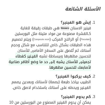
الأسئلة الشائعة
إيش هو الفينير؟
فينير الاسنان
هي طبقات رقيقة للغاية
Veneers
كـالقشرة مصنوعة من مواد متينة مثل البورسلين
(
) أو الراتنج المركب (
) ويتم تصميم
Composite resin
Porcelain
هذه الطبقات بشكل خاص لتتناسب مع شكل وحجم
أسنانك ثم تُلصق على السطح الأمامي للأسنان
لتحسين مظهرها وببساطة نشبه
الفيـنير كغطاء
تجميلي للأسنان يشبه إلى حد ما وضع أظافر صناعية
لأصابعك لتحسين مظهرها
.
كيف يركبوا الفينير؟
الطبيب بياخذ طبعة (بصمة) لأسنانك وبعدين يصمم
الفيـنير ويحطه على أسنانك باستخدام لاصق خاص.
كم يدوم الفينير؟
يمكن أن يدوم الفينير المصنوع من البورسلين من 10