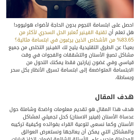
احصل على ابتسامة النجوم بدون الحاجة لأضواء هوليوود!
هل تعلم أن
تقنية الفيـنير تُعتبر الحل السحري لأكثر من
83.65% من الأشخاص الذين يرغبون في ابتسامة مثالية؟
بعيدًا عن الطرق التقليدية يتيح لك الفيـنير التخلص من جميع
مشاكل تصبغ الأسنان والتشققات والفجوات في وقت
قياسي وفي غضون زيارتين فقط يمكنك التحول من
الابتسامة المتواضعة إلى ابتسامة تسرق الأنظار بكل سحر
وبساطة.
هدف المقال
هدف هذا المقال هو تقديم معلومات واضحة وشاملة حول
عدساة الأسنان (فينير الاسنان) كحل تجميلي لمشاكل
الأسنان وكما نسعى لتوعية القراء بفوائده وكيفية تركيبه
والمشاكل التي يمكن أن يعالجها ونستعرض العوائق
المحتملة ونجيب على الأسئلة الشائعة لضمان اتخاذ قرارات