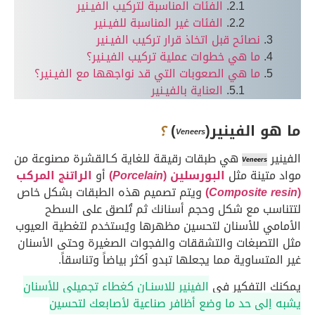
الفئات المناسبة لتركيب الفيـنير
الفئات غير المناسبة للفيـنير
نصائح قبل اتخاذ قرار تركيب الفيـنير
ما هي خطوات عملية تركيب الفيـنير؟
ما هي الصعوبات التي قد نواجهها مع الفيـنير؟
العناية بالفيـنير
ما هو الفينير(
)
؟
Veneers
الفينير
هي طبقات رقيقة للغاية كـالقشرة مصنوعة من
Veneers
مواد متينة مثل
البورسلين (
Porcelain
)
أو
الراتنج المركب
(
Composite resin
)
ويتم تصميم هذه الطبقات بشكل خاص
لتتناسب مع شكل وحجم أسنانك ثم تُلصق على السطح
الأمامي للأسنان لتحسين مظهرها ويُستخدم لتغطية العيوب
مثل التصبغات والتشققات والفجوات الصغيرة وحتى الأسنان
غير المتساوية مما يجعلها تبدو أكثر بياضاً وتناسقاً.
يمكنك التفكير في
الفينير للاسنـان كغطاء تجميلي للأسنان
يشبه إلى حد ما وضع أظافر صناعية لأصابعك لتحسين