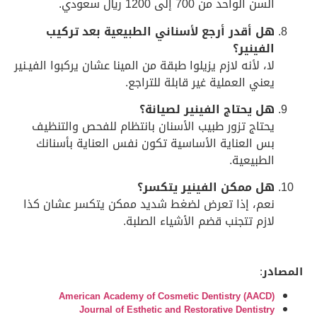
السن الواحد من 700 إلى 1200 ريال سعودي.
هل أقدر أرجع لأسناني الطبيعية بعد تركيب
الفينير؟
لا، لأنه لازم يزيلوا طبقة من المينا عشان يركبوا الفيـنير
يعني العملية غير قابلة للتراجع.
هل يحتاج الفينير لصيانة؟
يحتاج تزور طبيب الأسنان بانتظام للفحص والتنظيف
بس العناية الأساسية تكون نفس العناية بأسنانك
الطبيعية.
هل ممكن الفينير يتكسر؟
نعم، إذا تعرض لضغط شديد ممكن يتكسر عشان كذا
لازم تتجنب قضم الأشياء الصلبة.
المصادر
:
American Academy of Cosmetic Dentistry (AACD)
Journal of Esthetic and Restorative Dentistry