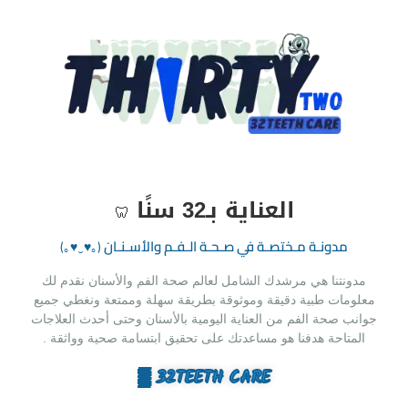
العناية بـ32 سنًا
🦷
مدونـة مـختصـة في صـحـة الـفـم والأسـنـان‏
(｡♥‿♥｡)
مدونتنا هي مرشدك الشامل لعالم صحة الفم والأسنان نقدم لك
معلومات طبية دقيقة وموثوقة بطريقة سهلة وممتعة ونغطي جميع
جوانب صحة الفم من العناية اليومية بالأسنان وحتى أحدث العلاجات
المتاحة هدفنا هو مساعدتك على تحقيق ابتسامة صحية وواثقة .
32TEETH CARE ▒