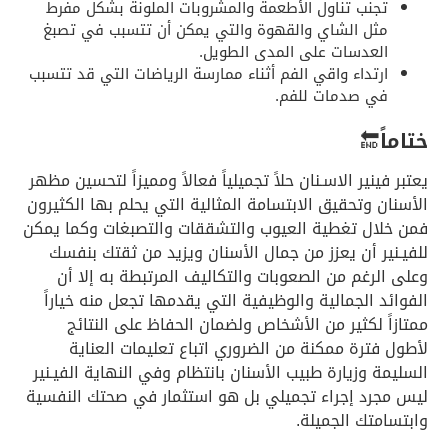
تجنب تناول الأطعمة والمشروبات الملونة بشكل مفرط
مثل الشاي والقهوة والتي يمكن أن تتسبب في تصبغ
العدسات على المدى الطويل.
ارتداء واقي الفم أثناء ممارسة الرياضات التي قد تتسبب
في صدمات للفم.
ختاماً
🔚
يعتبر فينير الاسـنان حلاً تجميلياً فعالاً ومميزاً لتحسين مظهر
الأسنان وتحقيق الابتسامة المثالية التي يحلم بها الكثيرون
فمن خلال تغطية العيوب والتشققات والتصبغات وكما يمكن
للفيـنير أن يعزز من جمال الأسنان ويزيد من ثقتك بنفسك
وعلى الرغم من الصعوبات والتكاليف المرتبطة به إلا أن
الفوائد الجمالية والوظيفية التي يقدمها تجعل منه خياراً
ممتازاً لكثير من الأشخاص ولضمان الحفاظ على النتائج
لأطول فترة ممكنة من الضروري اتباع تعليمات العناية
السليمة وزيارة طبيب الأسنان بانتظام وفي النهاية الفيـنير
ليس مجرد إجراء تجميلي بل هو استثمار في صحتك النفسية
وابتسامتك الجميلة.