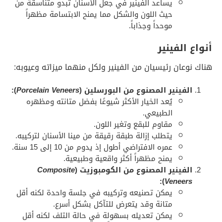
يساعد الفينير في جعل الأسنان تبدو متناسقة من
حيث اللون والشكل مما يمنح الابتسامة مظهراً
موحداً وجذاباً.
أنواع الفينير
هناك نوعان رئيسيان من الفينير ولكل منهما ميزاته وعيوبه:
الفينير المصنوع من البورسلين (
Porcelain Veneers
):
يُعد الخيار الأكثر شيوعًا بفضل متانته ومظهره
الطبيعي.
مقاوم للبقع وتغير اللون.
يتطلب إزالة طبقة رقيقة من مينا الأسنان لتركيبه.
عمره الافتراضي أطول إذ يدوم من 10 إلى 15 سنة.
يمنح مظهراً أكثر واقعية وطبيعية.
الفينير المصنوع من الكومبوزيت (
Composite
):
Veneers
يمكن تصنيعه وتركيبه في جلسة واحدة لكنه أقل
متانة وقد يتعرض للتآكل بشكل أسرع.
يمكن تعديله بسهولة في حالة التلف لكنه أقل