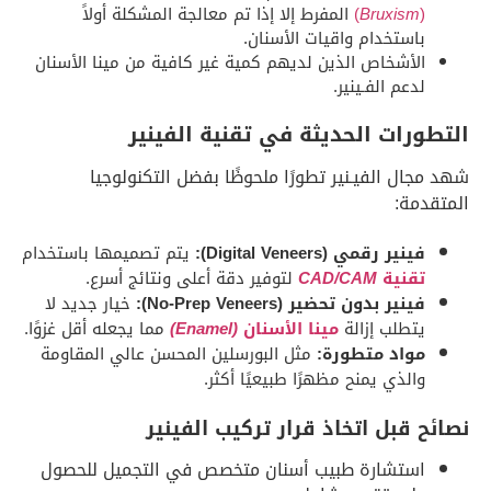
(
Bruxism
)
المفرط إلا إذا تم معالجة المشكلة أولاً
باستخدام واقيات الأسنان.
الأشخاص الذين لديهم كمية غير كافية من مينا الأسنان
لدعم الفـينير.
التطورات الحديثة في تقنية الفينير
شهد مجال الفيـنير تطورًا ملحوظًا بفضل التكنولوجيا
المتقدمة:
فينير رقمي (Digital Veneers):
يتم تصميمها باستخدام
تقنية
CAD/CAM
لتوفير دقة أعلى ونتائج أسرع.
فينير بدون تحضير (No-Prep Veneers):
خيار جديد لا
يتطلب إزالة
مينا الأسنان
(Enamel)
مما يجعله أقل غزوًا.
مواد متطورة:
مثل البورسلين المحسن عالي المقاومة
والذي يمنح مظهرًا طبيعيًا أكثر.
نصائح قبل اتخاذ قرار تركيب الفينير
استشارة طبيب أسنان متخصص في التجميل للحصول