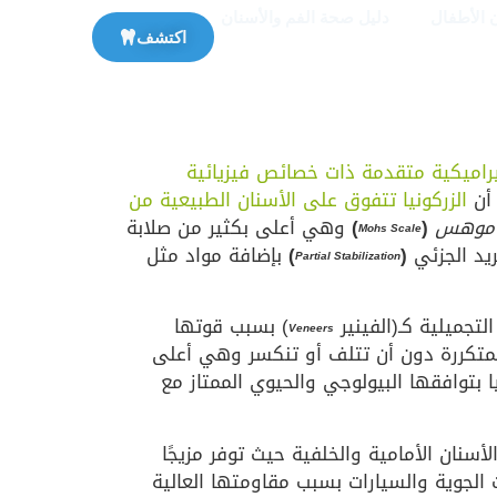
 الأطفال
دليل صحة الفم والأسنان
اكتشف
راميكية متقدمة ذات خصائص فيزيائية
أن
الزركونيا تتفوق على الأسنان الطبيعية من
 موهس
(
)
وهي أعلى بكثير من صلابة
Mohs Scale
يد الجزئي
(
)
بإضافة مواد مثل
Partial Stabilization
تجميلية كـ(الفينير
) بسبب قوتها
Veneers
متكررة دون أن تتلف أو تنكسر وهي أعلى
يا بتوافقها البيولوجي والحيوي الممتاز مع
أسنان الأمامية والخلفية حيث توفر مزيجًا
 الجوية والسيارات بسبب مقاومتها العالية