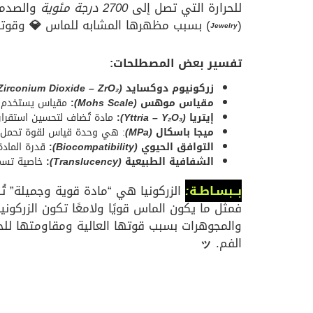
للحرارة التي تصل إلى
2700 درجة مئوية
والصدمات
(
) بسبب مظهرها المشابه للماس
💎
وقوتها
Jewelry
تفسير بعض المصطلحات:
زركونيوم دوكسايد
(Zirconium Dioxide – ZrO₂)
مقياس موهس
(Mohs Scale)
:
مقياس يستخدم لتح
إيتريا
(Yttria – Y₂O₃)
:
مادة تُضاف لتحسين استقرار 
ميجا باسكال
(MPa)
: هي وحدة قياس لقوة تحمل الم
التوافق الحيوي
(Biocompatibility)
:
قدرة الماد
الشفافية الطبيعية
(Translucency)
:
خاصية تسمح
بــبسـاطـة
:
الزركونيا هي “مادة قوية وجميلة” تُ
فمثل ما يكون الماس قويًا ولامعًا تكون الزركون
والمجوهرات بسبب قوتها العالية ومقاومتها للحرا
الفم.
ッ