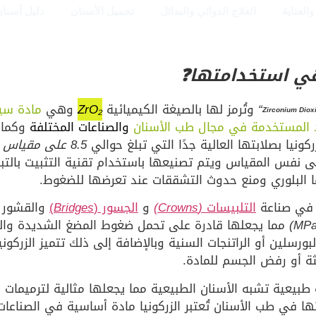
العناية
العلاج الدوائي والبدائل
تجميل الأسنان
دليل أسنان
“
وتُرمز لها بالصيغة الكيميائية
ZrO₂
وهي
مادة سي
Zirconium Diox
د المستخدمة في مجال طب الأسنان
والصناعات المختلفة
وكما 
ركونيا بصلابتها العالية جدًا التي تبلغ حوالي
8.5
على مقياس
 نفس المقياس ويتم تصنيعها باستخدام تقنية التثبيت بالتبر
 البلوري ومنع حدوث التشققات عند تعرضها للضغوط.
 في صناعة
التلبيسات
(Crowns)
و
الجسور (
Bridges
)
والقشور ال
مما يجعلها قادرة على تحمل ضغوط المضغ الشديدة وال
بورسلين أو الراتنجات السنية وبالإضافة إلى ذلك تتميز الزركون
ثة أو رفض الجسم للمادة.
ة طبيعية تشبه الأسنان الطبيعية مما يجعلها مثالية لترميمات ال
ها في طب الأسنان تُعتبر الزركونيا مادة أساسية في الصناعات