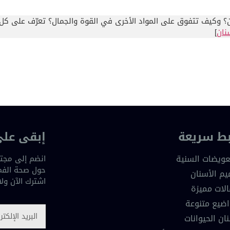
نان؟ وكيف تتفوق على المواد الأخرى في القوة والجمال؟ تعرّف على كل 
نان
]
بط سريعة
إبقى على
عويضات السنية
انضم إلى مجتم
حول صحة الفم 
يم الأسنان
اشترك الآن ول
لات مميزة
ضيع متنوعة
ان الحيوانات