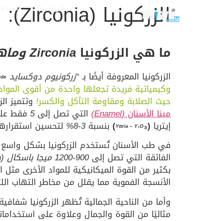
الزركونيا (Zirconia):
الرئيسية
الصحة و
ما هي الزركونيا
Zirconia وماهي استخدامتها❓
الزركونيا المعروفة أيضًا بـ
“زركونيوم دوكسايد
ide
وكيميائية فريدة تجعلها واحدة من أقوى الموا
حيث الصلابة ومقاومة التآكل والكسر
!
وتتميز الز
مينا الأسنان
(Enamel)
التي تصل إلى
5
فقط على
إيتريا
(
₃)
بنسبة
3-8%
لتحسين استقرارها
Yttria – Y₂O
في طب الأسنان تُستخدم الزركونيا بشكل واسع
الفائقة التي تصل إلى
900-1200
ميجا باسكال
(MPa)
بكثير من القوة الميكانيكية للمواد الأخرى مثل ال
الأنسجة الفموية مما يقلل من مخاطر التهاب الل
وأما من الناحية الجمالية تُظهر الزركونيا شفافي
مثاليًا من القوة والجمال وعلاوة على استخدامات