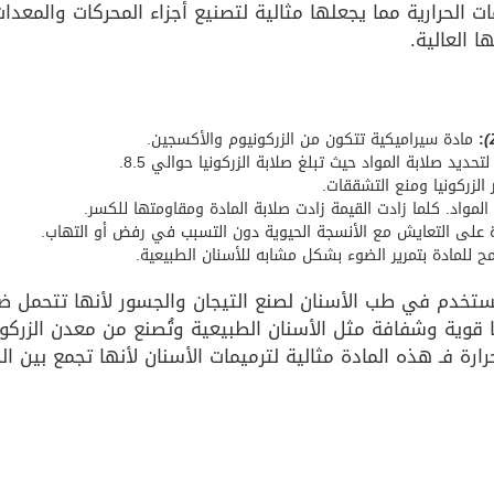
 الحرارية مما يجعلها مثالية لتصنيع أجزاء المحركات والمعد
 العالية.
:
مادة سيراميكية تتكون من الزركونيوم والأكسجين.
ديد صلابة المواد حيث تبلغ صلابة الزركونيا حوالي 8.5.
الزركونيا ومنع التشققات.
واد. كلما زادت القيمة زادت صلابة المادة ومقاومتها للكسر.
ة على التعايش مع الأنسجة الحيوية دون التسبب في رفض أو التهاب.
 للمادة بتمرير الضوء بشكل مشابه للأسنان الطبيعية.
ستخدم في طب الأسنان لصنع التيجان والجسور لأنها تتحمل ضغو
يا قوية وشفافة مثل الأسنان الطبيعية وتُصنع من معدن الزركو
رة فـ هذه المادة مثالية لترميمات الأسنان لأنها تجمع بين ا