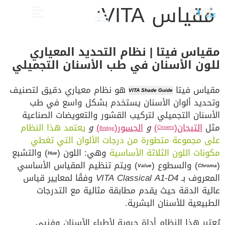
مقياس VITA:
الصحة والعناية
تجميل الأسنان
العلاج الدوائي والبدائل
دليل أسنان الأطفال
دليل صحة الفم والأسنان
مقياس فيتا | نظام التحديد المعياري
للون الأسنان في طب الأسنان التجميلي
مقياس فيتا
هو نظام معياري دقيق لتصنيف
VITA Shade Guide
وتحديد ألوان الأسنان يستخدم بشكل واسع في طب
الأسنان التجميلي لتركيب القشور والتعويضات الصناعية
مثل
التيجان(
)
و
الجسور(
)
و
يعتمد هذا النظام
Crowns
Bridge
على مجموعة متطورة من درجات الألوان التي تغطي
مكونات اللون الثلاثة الأساسية
وهي: اللون (
) والتشبع
Hue
(
) والسطوع (
) ويتم تنظيم المقياس الأساسي
Value
Chroma
المعروف بـ
VITA Classical A1-D4
وفقًا لمعايير قياس
عالية الدقة حيث يقدم مطابقة مثالية مع التدرجات
الطبيعية للأسنان البشرية.
يُعتبر هذا النظام أداة حيوية لأطباء الأسنان وفنيي