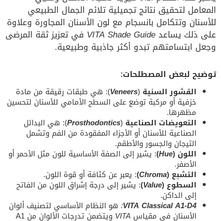
المعامل لتحقيق نتائج تجميلية تلائم الجمال الطبيعي
للأسنان وتتكامل بانسجام مع لون الأسنان المجاورة وعلاوة
على ذلك يساعد
VITA Shade Guide
في تعزيز ثقة المرضى
وجعل ابتسامتهم تبدو أكثر جاذبية وطبيعية.
توضيح لبعض المصطلحات:
القشور السنية
(
Veneers
): هي طبقات رقيقة من مادة
خزفية أو مركبة توضع على السطح الأمامي للأسنان لتحسين
مظهرها.
التعويضات الصناعية
(
Prosthodontics
): هي البدائل
الصناعية للأسنان أو الأجزاء المفقودة من الفم وتشمل
التيجان والجسور والأطقم.
اللون (
Hue
)
: يشير إلى الصفة الأساسية للون مثل الأحمر أو
الأصفر.
التشبع (
Chroma
)
: يعبر عن كثافة أو قوة اللون.
السطوع (
Value
)
: يشير إلى درجة إشراق اللون من الفاتح
إلى الداكن.
VITA Classical A1-D4
:
هو النظام الأساسي لتصنيف ألوان
الأسنان في مقياس
VITA
ويتضمن تدرجات الألوان من A1