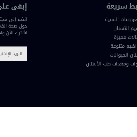
بط سريعة
إبقى على
عويضات السنية
انضم إلى مجتم
حول صحة الفم 
يم الأسنان
اشترك الآن ول
لات مميزة
ضيع متنوعة
ان الحيوانات
ات ومعدات طب الأسنان