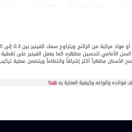
العناية
العلاج الدوائي والبدائل
تجميل الأسنان
دليل أسنان
و مواد مركبة من الراتنج ويتراوح سمك الفينير بين
0.3
إلى
.5
سن الأمامي لتحسين مظهره كما يعمل الفينير على تغطية ا
ح الأسنان مظهراً أكثر إشراقاً وانتظاماً ويتضمن عملية تركيب 
 فوائده وأنواعه وكيفية العناية به
هنا
!