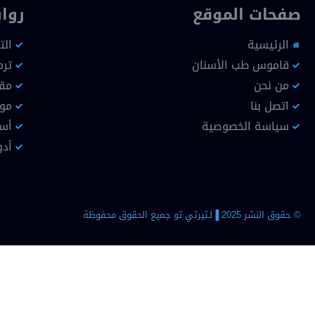
صفحات الموقع
روا
الرئيسية
الت
قاموس طب الأسنان
ترم
من نحن
مقا
اتصل بنا
موا
سياسة الخصوصية
أسن
أدو
© حقوق النشر 2025 ▐لـثيرتي تو جميع الحقوق محفوظة