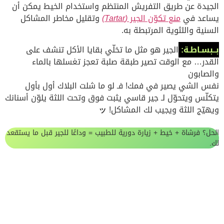
الجيدة عن طريق التفريش المنتظم واستخدام الخيط يمكن أن
يساعد في
منع تكوّن الجير
(Tartar)
وتقليل مخاطر المشاكل
السنية واللثوية المرتبطة به.
بــبسـاطـة:
الجير هو مثل ما تخلّي بقايا الأكل تنشف على
القدر… مع الوقت تصير طبقة صلبة تعجز تغسلها بالماء
والصابون
نفس الشي يصير في فمك! فـ لو ما شلت البلاك أول بأول
يتكلّس ويتحوّل لـ جير قاسي يثبت فوق وتحت اللثة يلوّن أسنانك
ويهيّج اللثة ويجيب لك المشاكل!
ッ
الحل؟ فرشاة + خيط + زيارة دورية للطبيب = وداعًا للجير قبل ما يستقعد
لك.