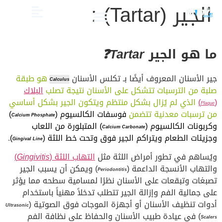
الجير (Tartar) :
الصحة والعناية
تجميل الأسنان
العلاج الدوائي والبدائل
دليل أسنان الأطفال
دليل صحة الفم والأسنان
ما هو الجير
Tartar❓
جير الأسنان المعروف أيضًا بـ تكلس الأسنان
هو طبقة
Calculus
صلبة من الترسبات تتشكل على الأسنان نتيجة تصلب
البلاك
(
)
الذي لم يُزال بشكل منتظم ويتكون الجير بشكل أساسي
Plaque
من ترسبات معدنية تتضمن
فوسفات الكالسيوم (
)
Calcium Phosphate
وكربونات الكالسيوم (
)
المتبلورة من اللعاب
Calcium Carbonate
وجزيئات الطعام ويتراكم الجير فوق وتحت خط اللثة (
)
.
Gingival Line
ويُساهم في تطور أمراض اللثة مثل
التهاب اللثة (
Gingivitis
)
والتهاب الأنسجة الداعمة (
) ويمكن أن يسبب الجير
Periodontitis
تصبغات وتبقعات على الأسنان نظرًا لمسامية سطحه مما يؤثر
على جمالية الفم وإزالة الجير تتطلب تدخلاً مهنياً باستخدام
أدوات تنظيف الأسنان أو أجهزة الموجات فوق الصوتية (
Ultrasonic
) في عيادة طبيب الأسنان والحفاظ على نظافة الفم
Scalers