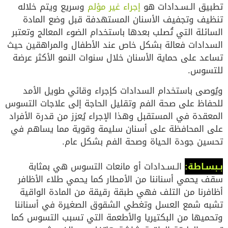
تطبيق الـسـدادات هو
إجراء غير مؤلم
وسريع ويتم خلاله
تنظيف وتجفيف الأسنان المستهدفة قبل وضع المادة
السائلة التي تُصلب بعدها باستخدام الضوء المعالج وتعتبر
السدادات فعالة بشكل خاص عند الأطفال والمراهقين حيث
تساعد على حماية الأسنان خلال سنوات النمو الأكثر عرضة
للتسوس.
ويُوصى باستخدام السدادات كإجراء وقائي طويل الأمد
للحفاظ على صحة الفم وتقليل الحاجة إلى علاجات التسوس
المعقدة في المستقبل وهذا الإجراء يُعزز من قدرة الأفراد
على المحافظة على أسنان سليمة وقوية مما يساهم في
تحسين جودة الحياة وصحة الفم بشكل عام.
بـبسـاطة:
الـسـدادات أو مانعات التسوس هي بمثابة
سقف يحمي أسناننا من الأمطار كما يحمي طلاء الأظافر
أظافرنا من التلف فهي طبقة رقيقة من المادة الواقية
تشبه شمع العسل وتغطي الشقوق الصغيرة في أسناننا
وتحميها من البكتيريا والأطعمة التي تسبب التسوس كما