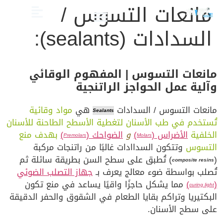
مانعات التسوس /
السدادات (sealants):
الصحة والعناية
تجميل الأسنان
العلاج الدوائي والبدائل
دليل أسنان الأطفال
دليل صحة الفم والأسنان
مانعات التسوس | المفهوم الوقائي
وآلية عمل الحواجز الراتنجية
مانعات التسوس / السدادات
هي
مواد وقائية
Sealants
تُستخدم في طب الأسنان لتغطية الأسطح الطاحنة للأسنان
الخلفية
الأضراس (
)
و
الضواحك (
)
بهدف منع
Premolars
Molars
التسوس
وتتكون السداادات غالبًا من راتنجات مركبة
(
) تُطبق على سطح السن بطريقة سائلة ثم
composite resins
تُصلب بواسطة ضوء معالج يعرف بـ
جهاز التصلب الضوئي
(
)
مما يشكل حاجزًا واقيًا يساعد في منع تكون
curing light
البكتيريا وتراكم بقايا الطعام في الشقوق والحفر الدقيقة
على سطح الأسنان.