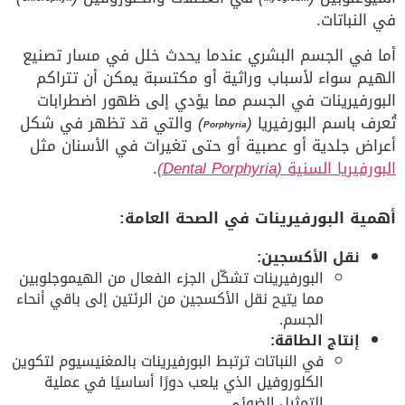
في النباتات.
أما في الجسم البشري عندما يحدث خلل في مسار تصنيع
الهيم سواء لأسباب وراثية أو مكتسبة يمكن أن تتراكم
البورفيرينات في الجسم مما يؤدي إلى ظهور اضطرابات
تُعرف باسم البورفيريا
(
)
والتي قد تظهر في شكل
Porphyria
أعراض جلدية أو عصبية أو حتى تغيرات في الأسنان مثل
البورفيريا السنية
(Dental Porphyria)
.
أهمية البورفيرينات في الصحة العامة:
نقل الأكسجين:
البورفيرينات تشكّل الجزء الفعال من الهيموجلوبين
مما يتيح نقل الأكسجين من الرئتين إلى باقي أنحاء
الجسم.
إنتاج الطاقة:
في النباتات ترتبط البورفيرينات بالمغنيسيوم لتكوين
الكلوروفيل الذي يلعب دورًا أساسيًا في عملية
التمثيل الضوئي.