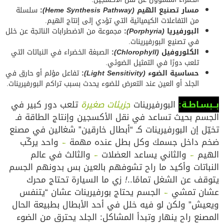
مسار تصنيع الهيم
(Heme Synthesis Pathway)
:
سلسلة
من التفاعلات الكيميائية التي تؤدي إلى إنتاج الهيم.
البورفيريا
(Porphyria)
:
مجموعة من الاضطرابات الناتجة عن خلل
في تصنيع البورفيرينات.
الكلوروفيل
(Chlorophyll)
:
الصبغة الخضراء في النباتات التي
تلعب دورًا في التمثيل الضوئي.
حساسية الضوء
(Light Sensitivity)
:
تفاعل مؤلم أو حارق في
الجلد أو العين عند التعرض للضوء يحدث بسبب تراكم البورفيرينات.
بــبسـاطـة:
البورفيرينات
جزيئات صغيرة
تلعب دور كبير في
الجسم بحيث تساعد في نقل الأكسجين وإنتاج الطاقة فـ
تخيّل إن البورفيرينات كـ “أبطال خارقين” شغالين في مصنع
ضخم داخل جسمك وكل بطل عنده مهمة
واحد يركّب
←
الهيم
والثاني يساعد العضلات
والثالث في عالم
←
←
النباتات وأكيد ما راح تشوفهم بالعين بس بدونهم الجسم
يتوقف عن الشغل تمامًا..
!
زي ما السيارة تحتاج محرك
عشان تمشي
الجسم يحتاج بورفيرينات عشان “يتنفس
←
ويعيش” ولكن لو فيه خلل في أحد الأبطال بطبيعة الحال
المصنع راح ينهار وتبدأ المشاكل: الجلد يحترق من الضوء