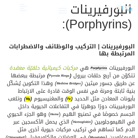
البورفيرينات
(Porphyrins):
الصحة والعناية
تجميل الأسنان
العلاج الدوائي والبدائل
دليل أسنان الأطفال
دليل صحة الفم والأسنان
البورفيرينات | التركيب والوظائف والاضطرابات
المرتبطة بها
البورفيرينات
هي
مركبات كيميائية حلقيّة معقدة
Porphyrins
تتكوّن من أربع حلقات بيرول
(
)
مرتبطة ببعضها
Pyrrole Rings
عن طريق جسور ميثين
(
)
وهذا التكوين يُشكّل
Methine Bridges
بنية ثابتة ومرنة في نفس الوقت قادرة على الارتباط
بأيونات المعادن مثل الحديد
(
)
والمغنيسيوم
(
)
وتلعب
Mg
Fe
البورفيرينات دورًا جوهريًا في التفاعلات الحيوية داخل
الجسم خصوصًا في تصنيع الهيم (
) وهو الجزء الحيوي
Heme
في الهيموجلوبين
(
)
الذي يحمل الأكسجين عبر
Hemoglobin
الدم كما تساهم في تركيب مركبات حيوية أخرى مثل
الميوغلوبين
(
)
في العضلات والكلوروفيل
(
)
Chlorophyll
Myoglobin