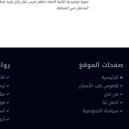
صورة توضيحية ثلاثية الأبعاد تظهر ضرس عقل بازغ جزئياً (مط
المحتمل في المنطقة.
صفحات الموقع
روا
الرئيسية
الت
قاموس طب الأسنان
ترم
من نحن
مقا
اتصل بنا
موا
سياسة الخصوصية
أسن
أدو