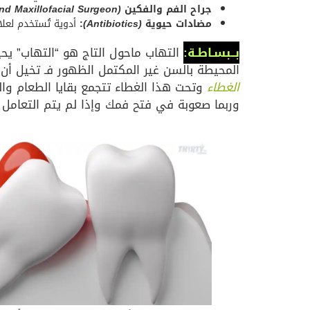
جراح الفم والفكين
(Oral and Maxillofacial Surgeon)
مضادات حيوية
(Antibiotics)
:
أدوية تُستخدم لعلا
بــبسـاطـة:
التهاب ماحول التاج هو “التهاب” يحي
المحيطة بالسن غير المكتمل الظهور فـ تخيل أ
الغطاء
وتحت هذا الغطاء تتجمع بقايا الطعام والبك
وربما صعوبة في فتح فمك وإذا لم يتم التعامل