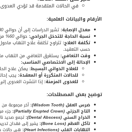
في الحالات المتقدمة قد تؤدي العدوى 
الأرقام والبيانات العلمية:
معدل الإصابة:
تشير الدراسات إلى أن حوالي
80%
نسبة الحاجة للتدخل الجراحي:
حوالي
60%
من 
تكلفة العلاج:
تتراوح تكلفة علاج التهاب ماحول التاج بي
حسب التعقيد.
وقت التعافي:
يستغرق التعافي من التهاب ماح
الإحالة إلى الاختصاصي المناسب:
للعلاج الدوائي البسيط:
يمكن علاج الحا
للحالات المتكررة أو المعقدة:
يجب إحال
للعدوى المزمنة:
إذا انتشرت العدوى إلى
توضيح بعض المصطلحات:
ضرس العقل
(Wisdom Tooth)
:
آخر مجموعة من الأسنا
التاج الجزئي
(Partially Erupted Crown)
:
جزء من
الخراج السني
(Dental Abscess)
:
تجمع صديد نات
تآكل العظم
(Bone Loss)
:
يشير إلى فقدان تدريج
التهابات القلب
(Heart Infections)
:
هي حالات خطي