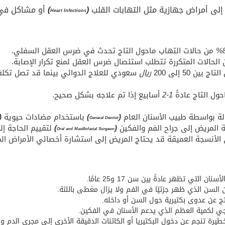
إلى أمراض جهازية مثل التهابات القلب
(
)
أو مشاكل في 
Heart Infections
من حالات التهاب ماحول التاج تحدث في ضرس العقل السفلي.
الحالات المتكررة تتطلب استئصال ضرس العقل لمنع تكرار الإصابة.
ن 50 إلى 200
ريال
سعودي للعلاج الدوائي بينما قد تصل تكلفة اس
ول التاج عادةً
1-2
أسابيع إذا تم علاجه بشكل صحيح.
لة بواسطة طبيب الأسنان العام
(
)
باستخدام مضادات حيوية
(
General Dentist
ة المريض إلى جراح الفم والفكين
(
)
لتقييم الحاجة 
Oral and Maxillofacial Surgeon
 الأنسجة العميقة قد يحتاج المريض إلى استشارة أخصائي الأمراض ال
ن التي تظهر عادةً بين سن 17 و25 عامًا.
 السن الذي ظهر جزئيًا في الفم ولا يزال مغطى باللثة.
ج عن عدوى بكتيرية حول السن أو داخله.
ي لكمية العظم الذي يدعم الأسنان في الفكين.
رة تنجم عن دخول البكتيريا أو الكائنات الدقيقة الأخرى إلى مجرى الدم 