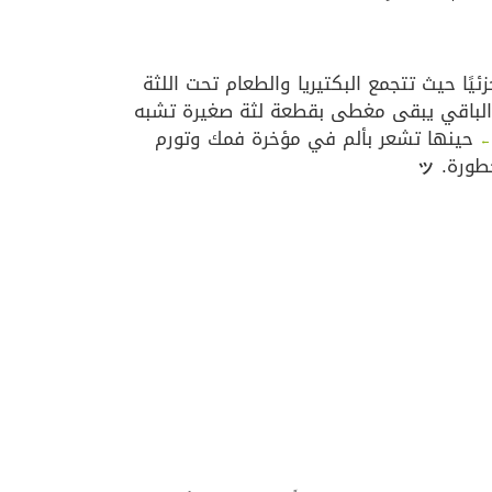
ا حيث تتجمع البكتيريا والطعام تحت اللثة
والباقي يبقى مغطى بقطعة لثة صغيرة تشبه
حينها تشعر بألم في مؤخرة فمك وتورم
←
خطورة.
ッ