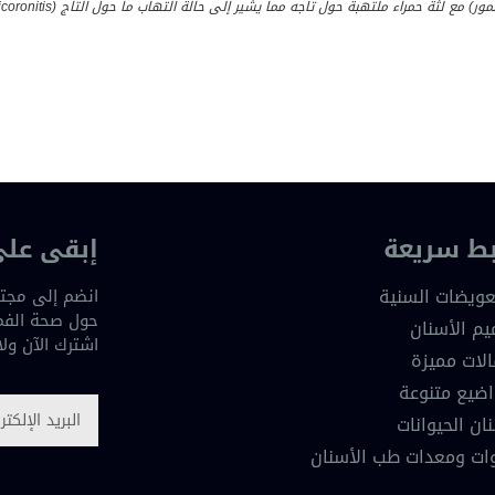
مور) مع لثة حمراء ملتهبة حول تاجه مما يشير إلى حالة التهاب ما حول التاج
(Pericoronitis)
بط سريعة
إبقى على
عويضات السنية
انضم إلى مجتم
حول صحة الفم 
يم الأسنان
اشترك الآن ول
لات مميزة
ضيع متنوعة
ان الحيوانات
ات ومعدات طب الأسنان