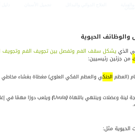
العناية
العلاج الدوائي والبدائل
تجميل الأسنان
دليل 
أسنان
والوظائف الحيوية
ي الذي
يشكل سقف الفم وتفصل بين تجويف الفم وتجويف ا
ك
من جزئين رئيسيين:
م (العظم
الحنك
ي والعظم الفكي العلوي) مغطاة بغشاء مخاطي ويو
ة لينة وعضلات وينتهي باللهاة
(
Uvula
)
ويلعب دورًا مهمًا في إغلا
.
 الحيوية مثل: