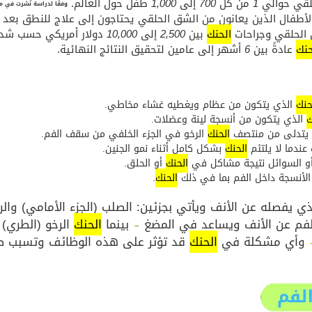
لقي حوالي
1
من كل
700
إلى
1,000
طفل حول العالم.
وفقًا لدراسة نُشرت في م
أطفال الذين يعانون من الشق الحلقي يحتاجون إلى علاج للنطق بعد ا
 الحلقي وجراحات
الحنك
بين
2,500
إلى
10,000
دولار أمريكي حسب شدة 
حنك
عادةً بين
6
أشهر إلى عامين لتحقيق النتائج النهائية.
حنك
الذي يتكون من عظام ويغطيه غشاء مخاطي.
ك
الذي يتكون من أنسجة لينة وعضلات.
 يتدلى من منتصف
الحنك
الرخو في الجزء الخلفي من سقف الفم.
ندما لا يلتئم
الحنك
بشكل كامل أثناء نمو الجنين.
أو السوائل نتيجة مشاكل في
الحنك
أو الحلق.
الأنسجة داخل الفم بما في ذلك
الحنك
.
ي يفصله عن الأنف ويأتي بجزئين: الصلب (الجزء الأمامي) والرخ
فم عن الأنف ويساعد في المضغ
بينما
الحنك
الرخو (الطري)
→
وأي مشكلة في
الحنك
قد تؤثر على هذه الوظائف وتسبب صع