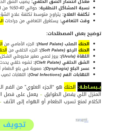
معدل انتشار الشق الحلقي:
يصيب الشق الح
نسبة المشاكل النطقية:
حوالي
40-50%
من ال
تكلفة العلاج:
يتراوح متوسط تكلفة علاج الشق
وقت التعافي:
يستغرق التعافي من جراحات
ال
توضيح بعض المصطلحات:
الحنك
الصلب
(Hard Palate)
:
الجزء الأمامي من
ال
الحنك
الرخو
(Soft Palate)
:
الجزء الخلفي من
الحن
اللهاة
(Uvula)
:
بروز لحمي صغير مخروطي الشكل
الشق الحلقي
(Cleft Palate)
:
تشوه خلقي يحدث ع
عسر البلع
(Dysphagia)
:
صعوبة في بلع الطعام 
التهابات الفم
(Oral Infections)
:
التهابات تصيب 
بــبسـاطـة:
الحنك
هو “الجزء العلوي” من الفم الذ
المنزل اللي يفصل الطوابق
يعمل على فصل ال
←
الكلام لمنع تسرب الطعام أو الهواء إلى الأنف
→