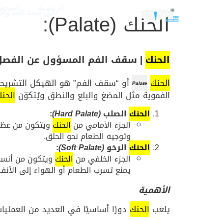
الرئيسية
الصحة و
الحنك (Palate):
دليل صحة الفم وال
الحنك
| سقف الفم المسؤول عن الفصل 
الحنك
أو “سقف الفم” هو الهيكل التشريح
Palate
الفموية مثل المضغ والبلع والنطق ويُتكوّن
الحن
الحنك
الصلب
(Hard Palate)
:
الجزء الأمامي من
الحنك
ويتكون من عظا
وتوجيه الطعام نحو الحلق.
الحنك
الرخو
(Soft Palate)
:
الجزء الخلفي من
الحنك
ويتكون من أنسج
يمنع تسرب الطعام أو الهواء إلى الأنف
الأهمية
يلعب
الحنك
دورًا أساسيًا في العديد من العمليات