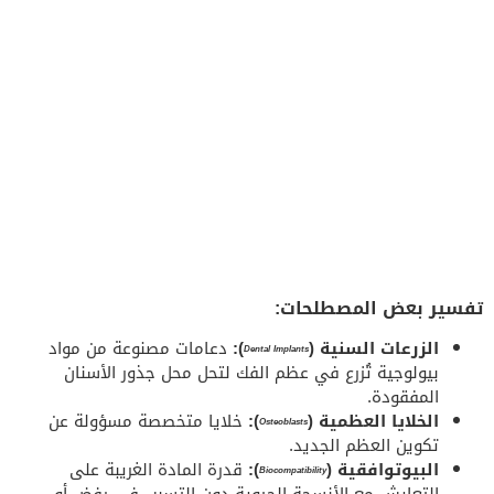
تفسير بعض المصطلحات:
الزرعات السنية (
):
دعامات مصنوعة من مواد
Dental Implants
بيولوجية تُزرع في عظم الفك لتحل محل جذور الأسنان
المفقودة.
الخلايا العظمية (
):
خلايا متخصصة مسؤولة عن
Osteoblasts
تكوين العظم الجديد.
البيوتوافقية (
):
قدرة المادة الغريبة على
Biocompatibility
التعايش مع الأنسجة الحيوية دون التسبب في رفض أو