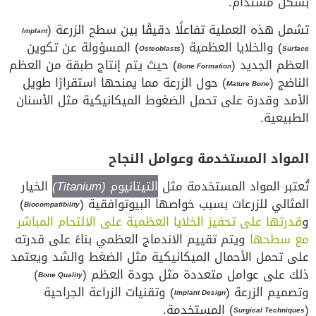
بشكل مستدام.
تشمل هذه العملية تفاعلًا دقيقًا بين سطح الزرعة (
Implant
) والخلايا العظمية (
) المسؤولة عن تكوين
Osteoblasts
Surface
العظم الجديد (
) حيث يتم إنتاج طبقة من العظم
Bone Formation
الناضج (
) حول الزرعة مما يمنحها استقرارًا طويل
Mature Bone
الأمد وقدرة على تحمل الضغوط الميكانيكية مثل الأسنان
الطبيعية.
المواد المستخدمة وعوامل النجاح
تُعتبر المواد المستخدمة مثل
التيتانيوم
(Titanium)
الخيار
المثالي للزرعات بسبب خواصها البيوتوافقية (
)
Biocompatibility
و
قدرتها على تحفيز الخلايا العظمية على الالتحام المباشر
مع سطحها
ويتم تقييم الاندماج العظمي بناءً على قدرته
على تحمل الأحمال الميكانيكية مثل الضغط والشد ويعتمد
ذلك على عوامل متعددة مثل جودة العظم (
)
Bone Quality
وتصميم الزرعة (
) وتقنيات الزراعة الجراحية
Implant Design
(
) المستخدمة.
Surgical Techniques