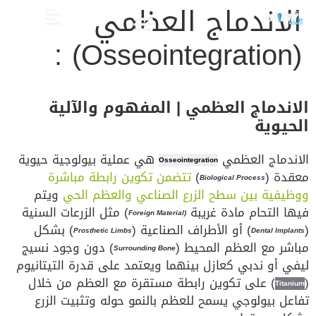
الاندماج العظمي
(Osseointegration) :
الصحة والعناية
تجميل الأسنان
العلاج الدوائي والبدائل
دليل أسنان الأطفال
دليل صحة الفم والأسنان
الاندماج العظمي | المفهوم والآلية
الحيوية
الاندماج العظمي
هي عملية بيولوجية حيوية
Osseointegration
معقدة (
)
تتضمن تكوين رابطة مباشرة
Biological Process
ووظيفية بين سطح الزرع الصناعي والعظم الحي
ويتم
فيها التحام مادة غريبة
) مثل الزرعات السنية
(Foreign Material
(
) أو الأطراف الصناعية (
) بشكل
Prosthetic Limbs
Dental Implants
مباشر مع العظم المحيط (
) دون وجود نسيج
Surrounding Bone
ليفي أو ندبي كعازل بينهما ويعتمد على قدرة التيتانيوم
(
) على تكوين رابطة مستقرة مع العظم من خلال
Titanium
تفاعل بيولوجي يسمح للعظم بالنمو حوله وتثبيت الزرع