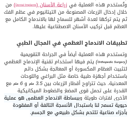
وتُستخدم هذه العملية في
زراعة الأسنان (
)
من
Dental Implants
خلال إدخال الزرعات المصنوعة من التيتانيوم في عظم الفك
ثم يتم تركها لعدة أشهر للسماح لها بالاندماج الكامل مع
العظم قبل تركيب الأسنان الاصطناعية عليها.
تطبيقات الاندماج العظمي في المجال الطبي
وتستخدم هذه العملية أيضاً في الجراحة التقويمية
(
)
يتم فيها استخدام تقنية الإندماج العظمي
Orthopedic Surgery
لتثبيت العظام المكسورة أو المعالجة بشكل دائم
باستخدام أجهزة طبية خاصة مثل البراغي واللوحات
المعدنية. حيث تتراوح أقطار الزرعات بين
3.5
و
6
مع
ملم
ملم
القدرة على تحمل قوى المضغ والضغوط الميكانيكية
الأخرى لفترات طويلة و
ببساطة الاندماج العظمي هو عملية
حيوية تسمح لنا باستبدال الأنسجة التالفة أو المفقودة
بأجزاء صناعية تلتحم بشكل طبيعي مع الجسم.