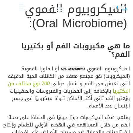
الميكروبيوم الفموي
(Oral Microbiome):
الصحة والعناية
تجميل الأسنان
العلاج الدوائي والبدائل
دليل أسنان الأطفال
دليل صحة الفم والأسنان
ما هي مكيروبات الفم أو بكتيريا
الفم؟
الميكروبيوم الفموي
أو الفلورا الفموية
Oral Microbiome
(الميكروبات) هو مجتمع معقد من الكائنات الحية الدقيقة
التي تعيش في الفم ويشمل حوالي
700
نوع مختلف من
البكتيريا
بالإضافة إلى الفطريات والفيروسات والطفيليات
ويُعتبر الفم ثاني أكثر الأماكن تنوعًا ميكروبيًا في جسم
الإنسان بعد الأمعاء.
وتلعب هذه الميكروبات دورًا حيويًا في الحفاظ على صحة
الفم من خلال المساهمة في الهضم الأولي للطعام وإنتاج
الفيتامينات والحماية ضد مسببات الأمراض وأي اضطراب