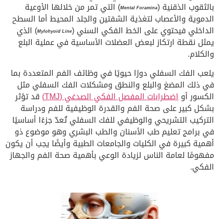
بالثقوب الذقنية (
) التي تمر من خلالها الأوعية
Mental Foramina
الدموية والأعصاب لتغذية الشفتين والجلد المحيط أما السطح
الداخلي فيحتوي على الخط الفكي السني (
) الذي
Mylohyoid Line
يمثل نقطة ارتكاز لبعض العضلات الأساسية في عملية البلع
والكلام.
يلعب الفك السفلي دورًا حيويًا في وظائف الفم المتعددة بما
في ذلك المضغ والبلع والنطق ومشكلات الفك السفلي مثل
الكسور أو
اضطرابات المفصل الفكي الصدغي (TMJ)
قد تؤثر
بشكل كبير على صحة الفم والقدرة الوظيفية للفم ودراسة
التركيب التشريحي والوظيفي للفك السفلي تُعدّ جزءًا أساسيًا
في برامج تعليم طب الأسنان والطب البشري وهو موضوع ذو
أهمية كبيرة في الكليات والجامعات الطبية وأيضًا يجب أن يكون
مفهومًا لعامة الناس لزيادة الوعي بأهمية صحة الفم والجهاز
الفكي.