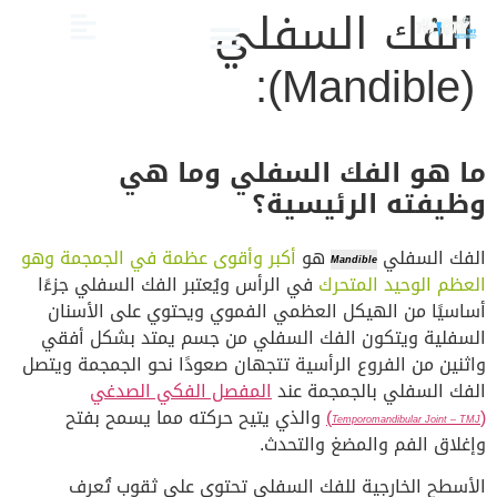
الفك السفلي
(Mandible):
الصحة والعناية
تجميل الأسنان
العلاج الدوائي والبدائل
دليل أسنان الأطفال
دليل صحة الفم والأسنان
ما هو الفك السفلي وما هي
وظيفته الرئيسية؟
الفك السفلي
هو
أكبر وأقوى عظمة في الجمجمة وهو
Mandible
العظم الوحيد المتحرك
في الرأس ويُعتبر الفك السفلي جزءًا
أساسيًا من الهيكل العظمي الفموي ويحتوي على الأسنان
السفلية ويتكون الفك السفلي من جسم يمتد بشكل أفقي
واثنين من الفروع الرأسية تتجهان صعودًا نحو الجمجمة ويتصل
الفك السفلي بالجمجمة عند
المفصل الفكي الصدغي
(
)
والذي يتيح حركته مما يسمح بفتح
Temporomandibular Joint – TMJ
وإغلاق الفم والمضغ والتحدث.
الأسطح الخارجية للفك السفلي تحتوي على ثقوب تُعرف