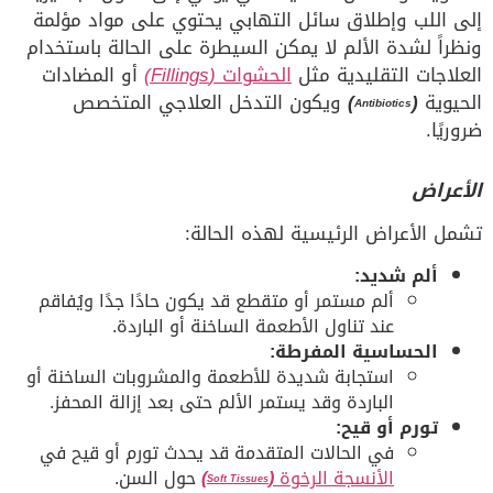
إلى اللب وإطلاق سائل التهابي يحتوي على مواد مؤلمة
ونظراً لشدة الألم لا يمكن السيطرة على الحالة باستخدام
العلاجات التقليدية مثل
الحشوات
(Fillings)
أو المضادات
الحيوية
(
)
ويكون التدخل العلاجي المتخصص
Antibiotics
ضروريًا.
الأعراض
تشمل الأعراض الرئيسية لهذه الحالة:
ألم شديد:
ألم مستمر أو متقطع قد يكون حادًا جدًا ويُفاقم
عند تناول الأطعمة الساخنة أو الباردة.
الحساسية المفرطة:
استجابة شديدة للأطعمة والمشروبات الساخنة أو
الباردة وقد يستمر الألم حتى بعد إزالة المحفز.
تورم أو قيح:
في الحالات المتقدمة قد يحدث تورم أو قيح في
الأنسجة الرخوة
(
)
حول السن.
Soft Tissues