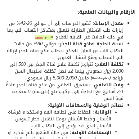
الأرقام والبيانات العلمية:
معدل الإصابة:
تشير الدراسات إلى أن حوالي
20-42%
من
زيارات طب الأسنان الطارئة تتعلق بمشاكل التهاب اللب بما
في ذلك الحالات غير القابلة للعلاج.
المصدر:
aae.org
نسبة الحاجة لعلاج قناة الجذر:
حوالي
90%
من حالات
التهاب اللب غير القابل للعلاج تتطلب علاج قناة الجذر لإزالة
اللب المصاب ومنع انتشار العدوى.
تكلفة العلاج:
تتراوح تكلفة علاج قناة الجذر بين
500
إلى
2,000
ريال
سعودي بينما قد تصل تكلفة استبدال السن
بزراعة
(
)
مابين
2,000-5,000
ريال سعودي.
Dental Implant
وقت التعافي:
يستغرق التعافي من علاج قناة الجذر عادةً
1-2
أسابيع مع الحاجة إلى تركيب تاج (تلبيسة) لاستعادة
قوة السن.
نصائح الوقاية والإسعافات الأولية:
الوقاية:
الحفاظ على نظافة الفم واستخدام فرشاة
الأسنان وخيط الأسنان يوميًا لتقليل خطر تسوس
الأسنان الذي قد يؤدي إلى التهاب اللب.
الإسعافات الأولية:
في حالة الشعور بألم شديد أو