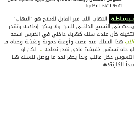
نتيجة نشاط البكتيريا.
بــبسـاطـة:
التهاب اللب غير القابل للعلاج هو “التهاب”
يحدث في النسيج الداخلي للسن ولا يمكن إصلاحه وتقدر
تتخيله كأن عندك سلك كهرباء داخلي في الضرس اسمه
اللب
هذا السلك فيه عصب وأوعية دموية وتغذية وحياة فـ
لو جاه تسوّس خفيف؟ عادي نقدر نصلحه
لكن لو
←
التسوس دخل عاللب وبدأ يحفر لحد ما يوصل للسلك هنا
تبدأ الكارثة!🔥