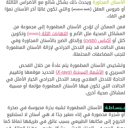
الأسنان المجاورة
ويحدث ذلك بشكل شائع مع الأضراس الثالثة
أو ضروس العقل (
) والتي تكون غالبًا آخر الأسنان نموًا
wisdom teeth
في الفك.
فمن الممكن أن تؤدي الأسنان المطمورة إلى مجموعة من
المشاكل الصحية مثل الألم و
التهابات اللثة (
)
وتكوين
gingivitis
كتل أو
أكياس (
cysts
)
وإلحاق الضرر بالأسنان المجاورة وفي
بعض الحالات قد يتم التدخل الجراحي لإزالة الأسنان المطمورة
لتجنب المضاعفات المحتملة.
وتشخيص الأسنان المطمورة يتم عادةً من خلال الفحص
السريري و
الأشعة السينية (
X-rays
)
لتحديد موقعها وتقييم
الحاجة للتدخل العلاجي ويعد التدخل الجراحي الخيار الأمثل في
الحالات التي تكون فيها الأسنان المطمورة مؤلمة أو مسببة
لمشاكل صحية أخرى.
بــبسـاطـة:
الأسنان المطمورة تشبه بذرة محبوسة في صخرة
أو شجرة محصورة في إناء صغير جدًا فـ هي أسنان لا تستطيع
الخروج إلى مكانها الطبيعي بسبب عائق في طريقها تمامًا كما