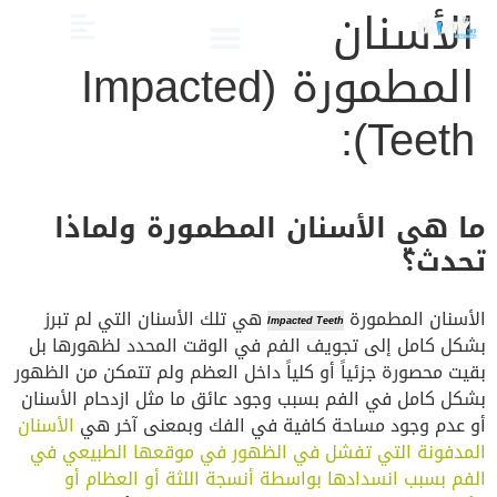
الأسنان
المطمورة (Impacted
الصحة والعناية
تجميل الأسنان
العلاج الدوائي والبدائل
دليل أسنان الأطفال
دليل صحة الفم والأسنان
Teeth):
ما هي الأسنان المطمورة ولماذا
تحدث؟
الأسنان المطمورة
هي تلك الأسنان التي لم تبرز
Impacted Teeth
بشكل كامل إلى تجويف الفم في الوقت المحدد لظهورها بل
بقيت محصورة جزئياً أو كلياً داخل العظم ولم تتمكن من الظهور
بشكل كامل في الفم بسبب وجود عائق ما مثل ازدحام الأسنان
أو عدم وجود مساحة كافية في الفك وبمعنى آخر هي
الأسنان
المدفونة التي تفشل في الظهور في موقعها الطبيعي في
الفم بسبب انسدادها بواسطة أنسجة اللثة أو العظام أو