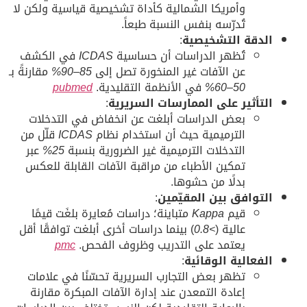
وأمريكا الشمالية كأداة تشخيصية قياسية ولكن لا
تُدرّسه بنفس النسبة طبعاً.
الدقة التشخيصية
:
تُظهر الدراسات أن حساسية
ICDAS
في الكشف
عن الآفات غير المنخورة تصل إلى
85–90%
مقارنةً بـ
50–60%
في الأنظمة التقليدية.
pubmed
التأثير على الممارسات السريرية
:
بعض الدراسات أبلغت عن انخفاض في التدخلات
الترميمية حيث أن استخدام نظام
ICDAS
قلّل من
التدخلات الترميمية غير الضرورية بنسبة
25%
عبر
تمكين الأطباء من مراقبة الآفات القابلة للعكس
بدلًا من حشوها.
التوافق بين المقيّمين
:
قيم
Kappa
متباينة؛ دراسات مُعايرة بلغَت قيمًا
عالية (
>0.8
) بينما دراسات أخرى أبلغت توافقًا أقل
يعتمد على التدريب وظروف الفحص.
pmc
الفعالية الوقائية
:
تظهر بعض التجارب السريرية تحسّنًا في علامات
إعادة التمعدن عند إدارة الآفات المبكرة مقارنة