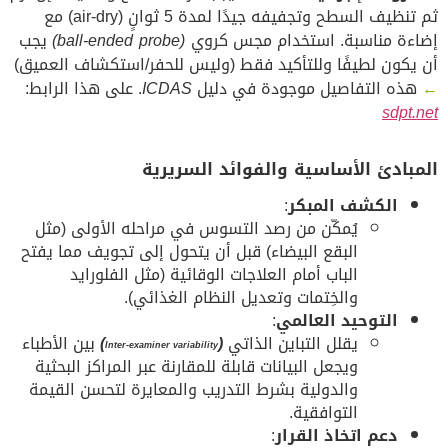
ثم تنظيف السطح وتجفيفه جيدًا لمدة 5 ثوانٍ (air-dry) مع
إضاءة مناسبة. استخدام مجس كروي
(ball-ended probe)
يجب
أن يكون لطيفًا وللتأكيد فقط (وليس للحفر/استكشاف العميق)
←
هذه التفاصيل موجودة في دليل
ICDAS
. على هذا الرابط:
sdpt.net
المبادئ الأساسية والفوائد السريرية
الكشف المبكر
:
يُمكّن من رصد التسوس في مراحله الأولى (مثل
البقع البيضاء) قبل أن يتحول إلى تجويف مما يفتح
الباب أمام العلاجات الوقائية (مثل الفلورايد
والخِتمات وتعديل النظام الغذائي).
التوحيد العالمي
:
يقلل التباين الذاتي
(
)
بين الأطباء
Inter-examiner variability
ويجعل البيانات قابلة للمقارنة عبر المراكز البحثية
والدولية بشرط التدريب والمعايرة لتحسن القيمة
التوافقية.
دعم اتخاذ القرار
: