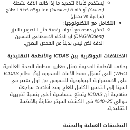
يُستخدم كأداة لتحديد ما إذا كانت الآفة نشطة
(Active)
أو خاملة
(Inactive)
مما يوجّه خطة العلاج
(مراقبة vs تدخل).
التكامل مع التكنولوجيا
:
يُمكن دمجه مع أدوات رقمية مثل التصوير بالليزر
(DIAGNOdent)
أو الذكاء الاصطناعي لتحسين
الدقة لكن ليس بديلاً عن الفحص البصري.
الاختلافات الجوهرية بين
ICDAS
والأنظمة التقليدية
بخلاف الأنظمة القديمة (مثل معايير منظمة الصحة العالمية
WHO
) التي تُسجّل فقط الآفات المنخورة يُركّز نظام
ICDAS
على الاستمرارية البيولوجية للتسوس من أول تغيير في
المينا إلى التدمير الكامل للعاج وقد أظهرت مراجعة
منهجية أن
ICDAS
يتمتع بحساسية أعلى بنسبة تقريبية
حوالي
25–40%
في الكشف المبكر مقارنةً بالأنظمة
التقليدية.
التطبيقات العملية والبحثية