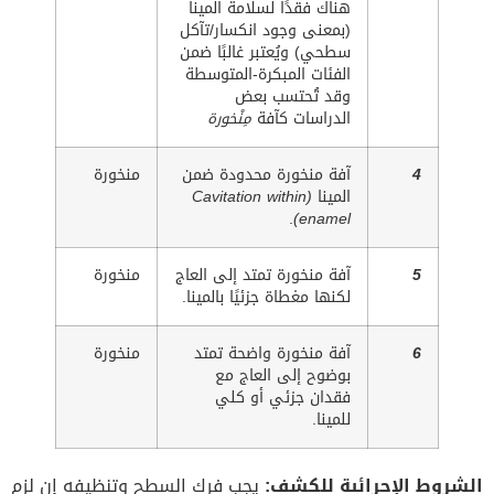
هناك فقدًا لسلامة المينا
(بمعنى وجود انكسار/تآكل
سطحي) ويُعتبر غالبًا ضمن
الفئات المبكرة-المتوسطة
وقد تُحتسب بعض
الدراسات كآفة
مِنْخورة
4
آفة منخورة محدودة ضمن
منخورة
المينا
(Cavitation within
.
enamel)
5
آفة منخورة تمتد إلى العاج
منخورة
لكنها مغطاة جزئيًا بالمينا.
6
آفة منخورة واضحة تمتد
منخورة
بوضوح إلى العاج مع
فقدان جزئي أو كلي
للمينا.
الشروط الإجرائية للكشف:
يجب فرك السطح وتنظيفه إن لزم