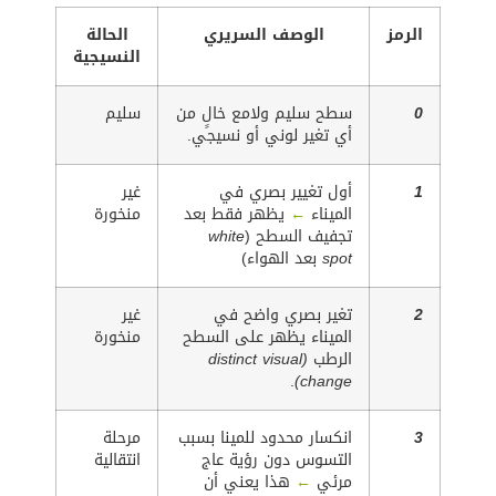
الرمز
الوصف السريري
الحالة
النسيجية
0
سطح سليم ولامع خالٍ من
سليم
أي تغير لوني أو نسيجي.
1
أول تغيير بصري في
غير
الميناء
←
يظهر فقط بعد
منخورة
تجفيف السطح (
white
spot
بعد الهواء)
2
تغير بصري واضح في
غير
الميناء يظهر على السطح
منخورة
الرطب
(distinct visual
.
change)
3
انكسار محدود للمينا بسبب
مرحلة
التسوس دون رؤية عاج
انتقالية
مرئي
←
هذا يعني أن