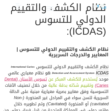
نظام الكشف والتقييم
الدولي للتسوس
الصحة والعناية
تجميل الأسنان
العلاج الدوائي والبدائل
دليل أسنان الأطفال
دليل صحة الفم والأسنان
(ICDAS):
نظام الكشف والتقييم الدولي للتسوس |
المعايير والدرجات السريرية
نظام الكشف والتقييم الدولي للتسوس
International Caries
ICDAS
هو نظام معياري عالمي
Detection and Assessment System
موحد
يُستخدم للكشف المبكر عن
تسوس الأسنان
(Dental
Caries)
وتقييم شدّته بدقة عالية
من خلال تصنيف الآفات
التسوسية وفق معايير بصرية معيارية مبنية على الحالة
السريرية للسن سواء في المراحل غير المنخورة
(Non-
cavitated)
أو المنخورة
(Cavitated)
وتم تطويره
خلال
مؤتمر دولي في المملكة المتحدة من قبل فريق دولي من