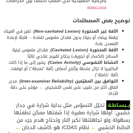
بالرعاية التقليدية لكن النسب تختلف بين الدراسات.
BioMed Central
توضيح بعض المصطلحات
الآفة غير المنخورة
(Non-cavitated Lesion)
: تغير في الميناء
(بقعة بيضاء أو بنية) بدون فقدان ملموس للمادة
←
قابلة لإعادة
التمعدن عادة.
الآفة المنخورة
(Cavitated Lesion)
: فقدان ملموس لبنية
السطح (انكسار أو تجويف) يحتاج تقييم علاجي غالبًا.
النشاط التسّوسي
(Caries Activity)
: يشير إلى ما إذا كانت
البكتيريا لا تزال نشطة وتُنتج أحماض (آفة “نشطة”) أو توقفت
(آفة “خاملة”).
التوافق بين المقيّمين
(Inter-examiner Reliability)
: مدى
اتفاق أكثر من طبيب على نفس التشخيص
←
مؤشر على دقة
الأداة.
بــبسـاطـة
:
تخيّل التسوّس مثل بداية شرارة في جدار
خشبي: أولها شرارة صغيرة إذا شفتها ممكن تطفئها
بسهولة ولو تجاهلتها تكبر النار وتحتاج هدم جزء من
الحائط الخشبي
←
نظام
ICDAS
هو كاشف الدخان
←