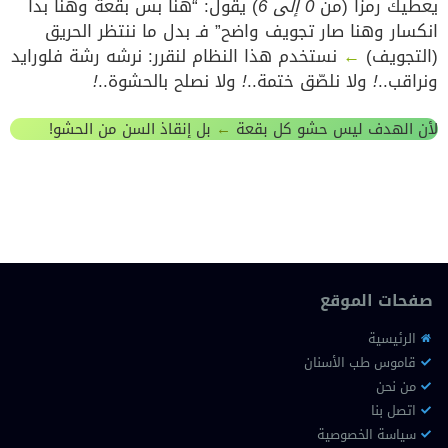
يعطيك رمزًا (من
0 إلى 6
) يقول: “هنا بس بقعة وهنا بدأ
انكسار وهنا صار تجويف واضح” فـ بدل ما ننتظر الحريق
(التجويف)
←
نستخدم هذا النظام لنقرر: نرشه رشة فلورايد
ونراقب..
!
ولا نلصّق ختمة..
!
ولا نصلح بالحشوة..
!
لأن الهدف ليس حشو كل بقعة
←
بل إنقاذ السن من الحشو!
صفحات الموقع
الرئيسية
قاموس طب الأسنان
من نحن
اتصل بنا
سياسة الخصوصية