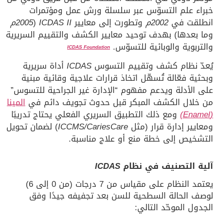
خبراء علم التسوّس عبر سلسلة ورش عمل ومؤتمرات
انطلقت في
2002م
وتطورت إلى معايير
ICDAS II
(
2005م
وما بعدها) بهدف توحيد معايير الكشف والتقييم السريرية
والتربوية والوبائية للتسوّس.
ICDAS Foundation
يُعدّ نظام كشف وتقييم التسوس
ICDAS
أداة سريرية
وبحثية فعّالة تُسهّل اتخاذ قرارات علاجية وقائية مبنية
على الأدلة ويدعم مفهوم “الإدارة غير الجراحية للتسوس”
من خلال الكشف المبكر قبل حدوث تجويف دائم في
المينا
(Enamel)
ومع ذلك التطبيق السريري الفعلي يحتاج تدريبًا
ومعايير إدارة قرار (مثل
ICCMS/CariesCare
) لضمان تحويل
التشخيص إلى خطة منع أو علاج مناسبة.
آلية التصنيف في نظام
ICDAS
يعتمد النظام على مقياس من 7 درجات (من 0 إلى 6)
لوصف الحالة السطحية للسن بعد تجفيفه جيدًا وفق
الجدول الموحّد التالي: