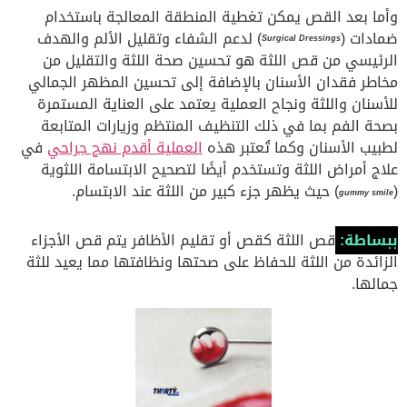
وأما بعد القص يمكن تغطية المنطقة المعالجة باستخدام
ضمادات (
) لدعم الشفاء وتقليل الألم والهدف
Surgical Dressings
الرئيسي من قص اللثة هو تحسين صحة اللثة والتقليل من
مخاطر فقدان الأسنان بالإضافة إلى تحسين المظهر الجمالي
للأسنان واللثة ونجاح العملية يعتمد على العناية المستمرة
بصحة الفم بما في ذلك التنظيف المنتظم وزيارات المتابعة
لطبيب الأسنان وكما تُعتبر هذه
العملية أقدم نهج جراحي
في
علاج أمراض اللثة وتستخدم أيضًا لتصحيح الابتسامة اللثوية
(
) حيث يظهر جزء كبير من اللثة عند الابتسام.
gummy smile
ببساطة:
قص اللثة كقص أو تقليم الأظافر يتم قص الأجزاء
الزائدة من اللثة للحفاظ على صحتها ونظافتها مما يعيد للثة
جمالها.