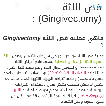
قص اللثة
(Gingivectomy) :
الصحة والعناية
تجميل الأسنان
العلاج الدوائي والبدائل
دليل أسنان الأطفال
دليل صحة الفم والأسنان
ماهي عملية قص اللثة
Gingivectomy
؟
عملية قص اللثة هو إجراء جراحي في طب الأسنان يتضمن
إزالة
أنسجة اللثة الزائدة أو المصابة
بهدف علاج أمراض اللثة
(
) أو لتحسين جمال الفم ويتم تنفيذ هذا الإجراء
Periodontal Disease
غالبًا لعلاج
التهاب اللثة (
Gingivitis
)
أو التهاب الأنسجة الداعمة
للسن (
) وعندما تتراكم الجيوب اللثوية (
)
Periodontal Pockets
Periodontitis
بشكل لا يمكن تنظيفه بشكل فعال باستخدام الإجراءات
الروتينية ويتضمن الإجراء استخدام أدوات جراحية أو
الليزر
(
Laser Surgery
)
لإزالة الأنسجة الزائدة بدقة مما يقلل من
عمق الجيوب ويعزز الشفاء.