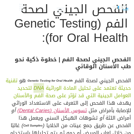
الفحص الجيني لصحة
الفم (Genetic Testing
الصحة والعناية
تجميل الأسنان
العلاج الدوائي والبدائل
دليل أسنان الأطفال
دليل صحة الفم والأسنان
for Oral Health):
الفحص الجيني لصحة الفم | خطوة ذكية نحو
طب الأسنان الوقائي
الفحص الجيني لصحة الفم
هو
تقنية
Genetic Testing for Oral Health
حديثة تعتمد على تحليل المادة الوراثية
DNA
لتحديد
العوامل الجينية التي قد تؤثر على صحة الفم والأسنان
يهدف هذا الفحص إلى التعرف على الاستعداد الوراثي
للإصابة بأمراض مثل
تسوس الأسنان
(Dental Caries)
أو
أمراض اللثة
أو
تشوهات الهيكل السني ويعمل هذا
الفحص عن طريق جمع عينات من الخلايا
(
)
غالبًا
Cell Samples
من خلال لعاب المريض أو دمه ثم يتم تحليلها باستخدام