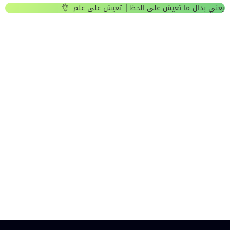
يعني بدال ما تعيش على الحظ ▕تعيش على علم. 👌