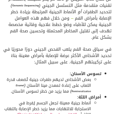
تقنيات متقدمة مثل التسلسل الجيني
(
)
Genomic Sequencing
لتحديد الطفرات
أو
الأنماط الجينية المرتبطة بزيادة خطر
الإصابة بأمراض الفم
–
ومن خلال فهم هذه العوامل
الجينية يمكن للأطباء وضع خطط علاجية وقائية مخصصة
تهدف إلى تقليل المخاطر المحتملة وتحسين صحة الفم
بشكل عام.
في سياق صحة الفم يلعب الفحص الجيني دورًا محوريًا في
تحديد الأشخاص الأكثر عرضة للإصابة بأمراض معينة بناءً
على تركيبتهم الجينية. على سبيل المثال:
تسوس الأسنان:
بعض الأشخاص لديهم طفرات جينية تُضعف قدرة
اللعاب على إعادة تمعدن مينا الأسنان
(
Enamel
)
مما يزيد من خطر تسوس الأسنان.
Remineralization
أمراض اللثة:
أنماط جينية معينة تجعل الجسم يُفرط في
الاستجابة للالتهابات مما يزيد خطر الإصابة بالتهاب