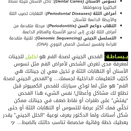
تسوس الأسنان
(Dental Caries)
:
تآكل الأسنان نتيجة نشاط
البكتيريا وحموضتها.
أمراض اللثة
(Periodontal Diseases)
:
التهابات تصيب اللثة
والأربطة الداعمة للأسنان.
التهاب دواعم السن
(Periodontitis)
:
مرحلة متقدمة من
أمراض اللثة تؤدي إلى تدمير الأنسجة والعظام الداعمة.
التسلسل الجيني
(Genomic Sequencing)
:
تقنية متقدمة
لقراءة وتفسير تسلسل الحمض النووي
(DNA)
.
بــبسـاطـة:
الفحص الجيني لصحة الفم هو
تحليل
للجينات
لمعرفة مدى تعرض الشخص لأمراض الفم مثل تسوس
الأسنان أو التهابات اللثة
و
تخيل معي إن جيناتك هي
كتيّب التعليمات الداخلية لجسمك… و”الفحص الجيني لصحة
الفم” هو مثل لما تودّي سيارتك للفحص الكمبيوتر قبل
تطلع لك مشاكل وأعطال
!
نفس الشيء هذا الفحص
“يفتش” على طفرات أو نقاط ضعف في جيناتك ممكن
تخلّي فمك أكثر عرضة للتسوس أو التهابات اللثة أو حتى
شكل أسنانك ولما الدكتور يعرف نوعية “الخلل الجيني” يقدر
يعطيك خطة وقائية مخصصة تناسب حالتك بالضبط…
ッ