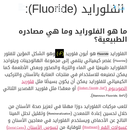
الفلورايد (Fluoride):
الصحة والعناية
تجميل الأسنان
العلاج الدوائي والبدائل
دليل أسنان الأطفال
دليل صحة الفم والأسنان
ما هو الفلورايد وما هي مصادره
الطبيعية؟
الفلورايد
هو أيون فلوريد
(
F-
)
وهو الشكل المؤين للفلور
Fluoride
(
) عنصر كيميائي ينتمي إلى مجموعة الهالوجينات ويتواجد
Fluorine
الفلورايد طبيعيًا في الماء والتربة والصخور وبعض الأطعمة كما
يمكن تصنيعه للاستخدام في منتجات العناية بالأسنان والتركيب
الكيميائي للفلورايد يمكن أن يكون بسيطًا مثل
فلوريد
الصوديوم (
)
أو معقدًا مثل فلوريد القصدير الثنائي
Sodium Fluoride, NaF
).
(
Stannous Fluoride, SnF2
تلعب مركبات الفلورايد دورًا مهمًا في تعزيز صحة الأسنان من
خلال تحسين إعادة التمعدن (
) وتقليل تحلل المينا
Remineralization
الناتج عن الأحماض ويستخدم الفلورايد في معاجين الأسنان و
غسولات الفم (
)
للوقاية من
تسوس الأسنان (
)
Mouthwash
Dental Caries