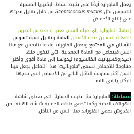
يعمل الفلورايد أيضًا على تثبيط نشاط البكتيريا المسببة
للتسوس مثل
Streptococcus mutans
من خلال تقليل قدرتها
على إنتاج الأحماض.
إضافة الفلورايد إلى مياه الشرب تعتبر واحدة من الطرق
الفعالة لتحسين صحة الأسنان
العامة وتقليل نسبة تسوس
الأسنان في المجتمع
ويعمل الفلورايد عندما يتلامس مع مينا
السن فيتفاعل مع المادة المعدنية التي تتكون منها
(هيدروكسيباتيت الكالسيوم) ليحولها إلى مادة أقوى وأكثر
مقاومة للأحماض تسمى “فلورباتيت” هذا التفاعل يجعل مينا
السن أكثر مقاومة للتآكل الناتج عن الأحماض التي تنتجها
البكتيريا في الفم.
ببساطة:
الفلورايد مثل طبقة الحماية التي تغطي شاشة
الهواتف الذكية وكما تحمي طبقة الحماية شاشة الهاتف من
الخدوش يحمي الفلورايد مينا السن من التآكل.