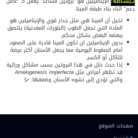
بــبسـاطة:
الإيناميلين هو “بروتين مساعد” يعمل كـ “عامل
دعم” أثناء بناء طبقة المينا.
تخيل أن المينا هي مثل جدار قوي والإيناميلين هو
المادة التي تجعل الطوب (البلورات المعدنية) يلتصق
ببعضه البعض بشكل محكم.
بدون الإيناميلين لن تكون المينا قادرة على الصمود
أمام الضغوط اليومية مما يجعل الأسنان أكثر عرضة
للتآكل أو الكسر.
إذا حدث خلل في هذا البروتين بسبب مشاكل وراثية
قد تظهر أمراض مثل
Amelogenesis Imperfecta
والتي تؤدي إلى تشوه الأسنان وضعفها.
シ
صفحات الموقع
الرئيسية