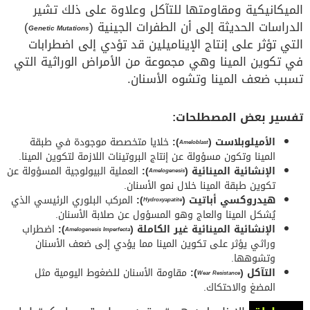
الميكانيكية ومقاومتها للتآكل وعلاوة على ذلك تشير
الدراسات الحديثة إلى أن الطفرات الجينية (
)
Genetic Mutations
التي تؤثر على إنتاج الإيناميلين قد تؤدي إلى اضطرابات
في تكوين المينا وهي مجموعة من الأمراض الوراثية التي
تسبب ضعف المينا وتشوه الأسنان.
تفسير بعض المصطلحات:
الأميلوبلاست (
):
خلايا متخصصة موجودة في طبقة
Ameloblast
المينا وتكون مسؤولة عن إنتاج البروتينات اللازمة لتكوين المينا.
الإنشائية المينائية (
):
العملية البيولوجية المسؤولة عن
Amelogenesis
تكوين طبقة المينا خلال نمو الأسنان.
هيدروكسي أباتيت (
):
المركب البلوري الرئيسي الذي
Hydroxyapatite
يُشكل المينا والعاج وهو المسؤول عن صلابة الأسنان.
الإنشائية المينائية غير الكاملة (
):
اضطراب
Amelogenesis Imperfecta
وراثي يؤثر على تكوين المينا مما يؤدي إلى ضعف الأسنان
وتشوهها.
التآكل (
):
مقاومة الأسنان للضغوط اليومية مثل
Wear Resistance
المضغ والاحتكاك.