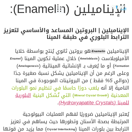
الإيناميلين (Enamelin):
الصحة والعناية
تجميل الأسنان
العلاج الدوائي والبدائل
دليل أسنان الأطفال
دليل صحة الفم والأسنان
الإيناميلين | البروتين المساعد والأساسي لتعزيز
الترابط البلوري في طبقة المينا
الإيناميلين
هو بروتين ثانوي يُنتج بواسطة خلايا
Enamelin
الأميلوبلاست (
) خلال عملية تكوين المينا (
Enamel
Ameloblasts
) أو ما يُعرف بـ الإنشائية المينائية (
)
Amelogenesis
Formation
وعلى الرغم من أن الإيناميلين يشكل نسبة صغيرة جدًا
(حوالي
5%
فقط
) من البروتينات الموجودة في المينا
النامية إلا أنه
يلعب دورًا حاسمًا في تنظيم نمو البلورات
المعدنية (
) التي تُشكل البنية
البلورية
Mineral Crystal Growth
للمينا
(Hydroxyapatite Crystals)
.
يُعتبر الإيناميلين ضروريًا لفهم العمليات البيولوجية
المرتبطة بصحة الأسنان وتطورها حيث يساهم في تعزيز
الترابط بين بلورات المينا (
) مما يزيد من قوتها
Crystal Interlocking