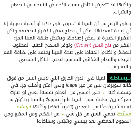
ولكنها قد تتعرض للتآكل بسبب الأحماض الناتجة عن الطعام
والشراب.
وعلى الرغم من أن المينا لا تحتوي على خلايا أو أوعية دموية إلا
أن إعادة تمعدنها يمكن أن يصلح بعض الأضرار الطفيفة ولكن
الأضرار الكبيرة لا يمكن إصلاحها وتشكل طبقة المينا الجزء
الأكبر من
تاج السن (
Crown
)
وتوفر السطح الصلب المطلوب
للمضغ والكلام. الحفاظ على صحة المينا يعتمد على نظافة الفم
الجيدة والنظام الغذائي المناسب لتجنب التآكل الحمضي
والتسوس..
بــبسـاطـة:
المينا هي الدرع الخارق اللي لابس السن من فوق
كأنه سوبرمان بس من غير
cape!
وهي أمتن وأصلب جزء في
جسمك كله
←
حتى أقسى من العظم نفسه! يعني لو صارت
معركة بين عظمة وسِن المينا غالباً بتفوز💪 والمينا بتتكوّن من
نسبة كبيرة جدًا من المعادن (تقريباً
96%
) وكأنها
خرسانة
مسلّحة
تحمي السن من كل شي
←
من القضم ومن المضغ ومن
الهجوم الحمضي بعد بيبسي وشبّس وسناكات!