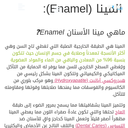
المينا (Enamel):
الصحة والعناية
تجميل الأسنان
العلاج الدوائي والبدائل
دليل أسنان الأطفال
دليل صحة الفم والأسنان
ماهي مينا الأسنان
Enamel❓
المينا هي الطبقة الخارجية الصلبة التي تغطي تاج السن وهي
أكثر الأنسجة تمعدناً وصلابة في جسم الإنسان حيث تتكون
بنسبة 96% من المعادن والباقي من الماء والمواد العضوية
ويُغطي السطح الخارجي للسن مما يوفر له الحماية من التأكل
الميكانيكي والكيميائي وتتكون المينا بشكل رئيسي من
هيدروكسي أباتيت (
Hydroxyapatite
)
وهو مركب بلوري من
الكالسيوم والفوسفات مما يمنحها صلابتها وقوتها ومقاومته
للتآكل.
وتتميز المينا بشفافيتها مما يسمح بمرور الضوء إلى طبقة
العاج
تحتها والتي تكون عادةً صفراء اللون مما يعطي المينا
مظهراً أصفر قليلاً وتعمل المينا كحاجز واقٍ للأسنان ضد
التسوس (
Dental Caries
)
والتلف الناتج عن الأحماض والبكتيريا