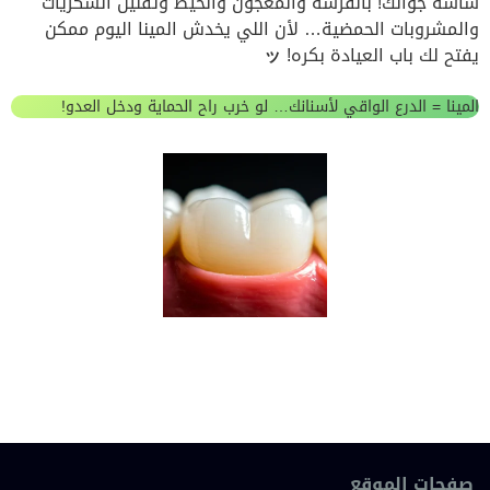
شاشة جوالك! بالفرشة والمعجون والخيط وتقليل السكريات
والمشروبات الحمضية… لأن اللي يخدش المينا اليوم ممكن
يفتح لك باب العيادة بكره!
ッ
المينا = الدرع الواقي لأسنانك… لو خرب راح الحماية ودخل العدو!
صفحات الموقع