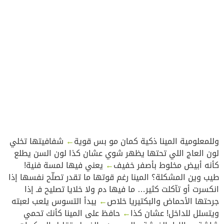
وللمعلومية المينا ذكية كمان مو بس قوية
←
شفافيتها تخلي
لون العاج اللي تحتها يظهر شوي عشان كذا لون السن يطلع
كأنه أبيض مخلوط بأصفر خفيف
←
يعني فيها لمسة فنية!
طيب وين المشكلة؟ المينا رغم قوتها ما تقدر تصلّح نفسها إذا
انكسرت أو تآكلت كثير… ما فيها دم ولا خلايا تصليح فـ إذا
جرحتها الأحماض والبكتيريا خلاص
←
يبدأ التسوس يلعب لعبته
ويتسلل للداخل! عشان كذا
←
حافظ على المينا كأنك تحمي