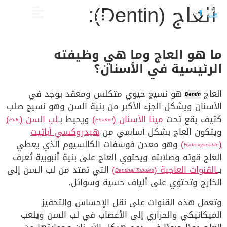
العاج (Dentin):
الصحة والعناية
تجميل الأسنان
العلاج الدوائي والبدائل
دليل أسنان الأطفال
دليل صحة الفم والأسنان
ما هو العاج وما هي وظيفته
الرئيسية في الأسنان؟
العاج
هو نسيج حيوي متكلس ومعقد يوجد في
Dentin
الأسنان ويشكل الجزء الأكبر من بنية السن وهو نسيج صلب
كثيف يقع تحت
مينا الأسنان (
)
ويحيط بـ
لب السن (
)
Pulp
Enamel
ويتكون العاج بشكل أساسي من
هيدروكسي أباتيت
(
)
وهو معدن فوسفات الكالسيوم الذي يعطي
Hydroxyapatite
العاج قوته وصلابته ويحتوي العاج على بنية أنبوبية تُعرف
بـ
ـالقنوات العاجية (
)
التي تمتد من لب السن إلى
Dentinal Tubules
الخارج وتحتوي على ألياف حسية وسوائل.
وتعمل هذه القنوات على نقل الإحساس والتحفيز
الميكانيكي والحراري إلى الأعصاب في لب السن ويلعب