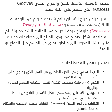
يصيب الأنسجة الداعمة للسن والخراج الجيبي
(Gingival
Abscess)
الذي يقتصر على اللثة فقط.
تتميز أعراض خراج الأسنان بآلام شديدة وتورم في الوجه أو
اللثة (
) و
حساسية الأسنان
(Tooth
Facial or Gingival Swelling
Sensitivity)
وارتفاع درجة الحرارة في الحالات الشديدة وإذا لم
يتم علاجه بشكل صحيح قد يؤدي الخراج إلى مضاعفات خطيرة
مثل انتشار العدوى إلى مناطق أخرى من الجسم مثل الدماغ أو
الرقبة.
تفسير بعض المصطلحات:
اللب السني (
):
الجزء الداخلي من السن الذي يحتوي على
Pulp
الأعصاب والأوعية الدموية.
القيح (
):
مادة صديدية تتكون نتيجة استجابة الجسم للعدوى
Pus
البكتيرية.
تسوس الأسنان (
):
تآكل الأسنان الناتج عن نشاط
Dental Caries
البكتيريا التي تنتج الأحماض.
التهاب دواعم السن (
):
التهاب يصيب الأنسجة والعظام
Periodontitis
الداعمة للأسنان.