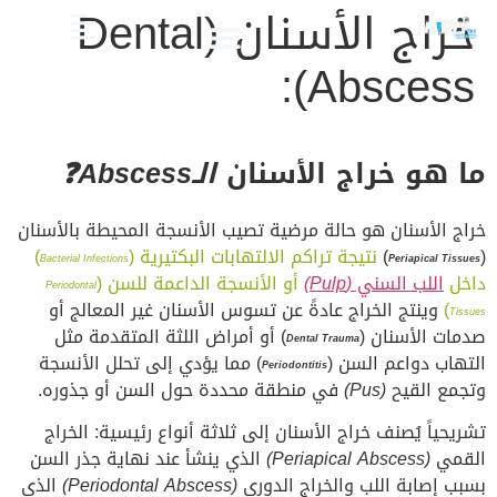
خراج الأسنان (Dental
Abscess):
الصحة والعناية
تجميل الأسنان
العلاج الدوائي والبدائل
دليل أسنان الأطفال
دليل صحة الفم والأسنان
ما هو خراج الأسنان
الـAbscess❓
خراج الأسنان هو حالة مرضية تصيب الأنسجة المحيطة بالأسنان
(
)
نتيجة تراكم الالتهابات البكتيرية (
)
Bacterial Infections
Periapical Tissues
داخل
اللب السني
(Pulp)
أو الأنسجة الداعمة للسن (
Periodontal
)
وينتج الخراج عادةً عن تسوس الأسنان غير المعالج أو
Tissues
صدمات الأسنان (
) أو أمراض اللثة المتقدمة مثل
Dental Trauma
التهاب دواعم السن (
) مما يؤدي إلى تحلل الأنسجة
Periodontitis
وتجمع القيح
(Pus)
في منطقة محددة حول السن أو جذوره.
تشريحياً يُصنف خراج الأسنان إلى ثلاثة أنواع رئيسية: الخراج
القمي
(Periapical Abscess)
الذي ينشأ عند نهاية جذر السن
بسبب إصابة اللب والخراج الدوري
(Periodontal Abscess)
الذي