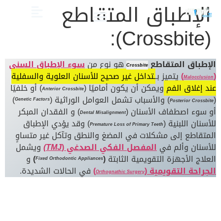
الإطباق المتقاطع
(Crossbite):
الصحة والعناية
تجميل الأسنان
العلاج الدوائي والبدائل
دليل أسنان الأطفال
دليل صحة الفم والأسنان
الإطباق المتقاطع
هو نوع من
سوء الإطباق السني
Crossbite
(
)
يتميز بـ
ـتداخل غير صحيح للأسنان العلوية والسفلية
Malocclusion
عند إغلاق الفم
ويمكن أن يكون أماميًا (
) أو خلفيًا
Anterior Crossbite
(
) والأسباب تشمل العوامل الوراثية (
)
Genetic Factors
Posterior Crossbite
أو سوء اصطفاف الأسنان (
) و الفقدان المبكر
Dental Misalignment
للأسنان اللبنية (
) وقد يؤدي الإطباق
Premature Loss of Primary Teeth
المتقاطع إلى مشكلات في المضغ والنطق وتآكل غير متساوٍ
للأسنان وألم في
المفصل الفكي الصدغي (
TMJ)
ويشمل
العلاج الأجهزة التقويمية الثابتة
(
)
و
Fixed Orthodontic Appliances
الجراحة التقويمية (
)
في الحالات الشديدة.
Orthognathic Surgery