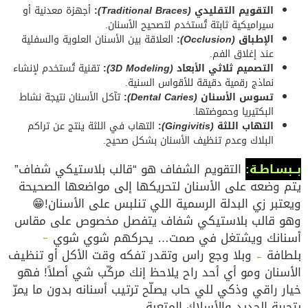
التقويم التقليدي
(Traditional Braces)
:
أجهزة معدنية أو
سيراميكية ثابتة تُستخدم لتصحيح الأسنان.
الإطباق
(Occlusion)
:
العلاقة بين الأسنان العلوية والسفلية
عند إغلاق الفم.
التصميم ثلاثي الأبعاد
(3D Modeling)
:
تقنية تُستخدم لإنشاء
نماذج رقمية دقيقة للأقواس السنية.
تسوس الأسنان
(Dental Caries)
:
تآكل الأسنان نتيجة نشاط
البكتيريا وحموضتها.
التهاب اللثة
(Gingivitis)
:
التهاب في اللثة ينتج عن تراكم
البلاك وعدم تنظيف الأسنان بشكل صحيح.
بــبسـاطـة:
التقويم الشفاف هو “قالب بلاستيكي شفاف”
يتم وضعه على الأسنان لتحريكها إلى مواضعها الصحيحة
ويعتبر زي البدلة الرسمية اللي تنلبس على الأسنان!😁
وهو قالب بلاستيكي شفاف يتفصل مخصوص على مقاس
أسنانك ويشتغل في صمت… يحركهم شوي شوي
←
بلطافة
وبلا وجع راس وتقدر تفكه وقت الأكل أو تنظيف
←
الأسنان ومو أي أحد راح يلاحظ إنك مركّب شي أصلاً! فهو
خيار راقي وذكي للي حاب يصلّح ترتيب أسنانه بدون ما يمرّ
بتجربة الحديد والأسلاك المتعبة.