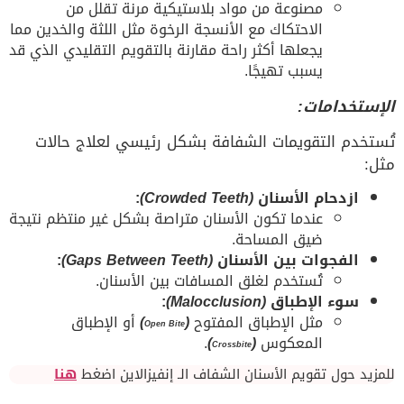
مصنوعة من مواد بلاستيكية مرنة تقلل من
الاحتكاك مع الأنسجة الرخوة مثل اللثة والخدين مما
يجعلها أكثر راحة مقارنة بالتقويم التقليدي الذي قد
يسبب تهيجًا.
الإستخدامات:
تُستخدم التقويمات الشفافة بشكل رئيسي لعلاج حالات
مثل:
ازدحام الأسنان
(Crowded Teeth)
:
عندما تكون الأسنان متراصة بشكل غير منتظم نتيجة
ضيق المساحة.
الفجوات بين الأسنان
(Gaps Between Teeth)
:
تُستخدم لغلق المسافات بين الأسنان.
سوء الإطباق
(Malocclusion)
:
مثل الإطباق المفتوح
(
)
أو الإطباق
Open Bite
المعكوس
(
)
.
Crossbite
للمزيد حول تقويم الأسنان الشفاف الـ إنفيزالاين اضغط
هنا