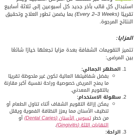
استبدال كل قالب بآخر جديد كل أسبوعين إلى ثلاثة أسابيع
تقريبًا
(Every 2–3 Weeks)
بما يضمن تطور العلاج وتحقيق
النتائج المرجوة.
المزايا:
تتميز التقويمات الشفافة بعدة مزايا تجعلها خيارًا شائعًا
بين المرضى:
المظهر الجمالي:
بفضل شفافيتها العالية تكون غير ملحوظة تقريبًا
ما يمنح المريض خصوصية وراحة نفسية أكبر مقارنة
بالتقويم المعدني.
سهولة الاستخدام:
يمكن إزالة التقويم الشفاف أثناء تناول الطعام أو
تنظيف الأسنان مما يعزز النظافة الفموية ويقلل
من خطر
تسوس الأسنان
(Dental Caries)
أو
التهابات اللثة
(Gingivitis)
.
الراحة: