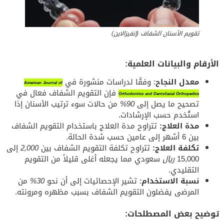
تقويم الأسنان الشفاف (إنفيزالاين)
الأرقام والبيانات العلمية:
معدل النجاح
: وفقًا لدراسات منشورة في
American Journal of
فإن التقويم الشفاف فعال في
Orthodontics and Dentofacial Orthopedics
تصحيح ما يصل إلى
90%
من حالات سوء ترتيب الأسنان إذا
استُخدم حسب الإرشادات.
مدة العلاج:
تتراوح مدة العلاج باستخدام التقويم الشفاف
بين 6 أشهر إلى عامين حسب شدة الحالة.
تكلفة العلاج:
تتراوح تكلفة التقويم الشفاف بين
2,000
إلى
15,000
ريال
سعودي مما يجعله أغلى قليلاً من التقويم
التقليدي.
نسبة الاستخدام
: تشير الإحصائيات إلى أن نحو
30%
من
المرضى يفضلون التقويم الشفاف بسبب مظهره ومرونته.
توضيح بعض المصطلحات: