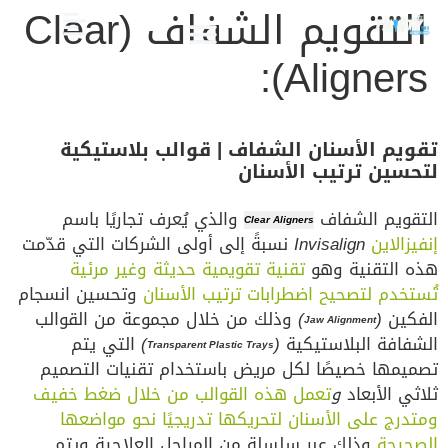
التقويم الشفاف (Clear
Aligners):
الصحة والعناية
تجميل الأسنان
العلاج الدوائي والبدائل
دليل أسنان الأطفال
دليل صحة الفم والأسنان
تقويم الأسنان الشفاف | قوالب بلاستيكية
لتحسين ترتيب الأسنان
التقويم الشفاف
والذي يُعرف تجاريًا باسم
Clear Aligners
إنفيزالاين
Invisalign
نسبةً إلى أولى الشركات التي قدّمت
هذه التقنية وهو
تقنية تقويمية حديثة وغير مرئية
تُستخدم لتصحيح اضطرابات ترتيب الأسنان
وتحسين انسجام
الفكين
(
)
وذلك من خلال مجموعة من القوالب
Jaw Alignment
الشفافة البلاستيكية
(
)
التي يتم
Transparent Plastic Trays
تصميمها خصيصًا لكل مريض باستخدام تقنيات التصميم
ثلاثي الأبعاد
و
تعمل هذه القوالب من خلال ضغط خفيف
ومتدرج على الأسنان لتحريكها تدريجيًا نحو مواضعها
الصحيحة
وذلك عبر سلسلة من المراحل العلاجية ويتم