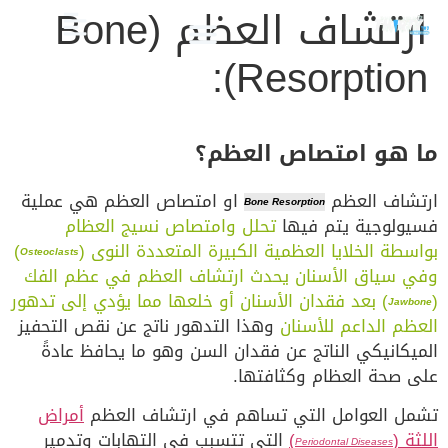
ارتشاف العظم (Bone
Resorption):
الصحة والعناية
تجميل الأسنان
العلاج الدوائي والبدائل
دليل أسنان الأطفال
دليل صحة الفم والأسنان
ما هو امتصاص العظم؟
ارتشاف العظم
او امتصاص العظم هي عملية
Bone Resorption
فسيولوجية يتم فيها
تحلل وامتصاص نسيج العظام
بواسطة الخلايا العظمية الكبيرة المتعددة النوى (
)
Osteoclasts
وفي سياق الأسنان يحدث ارتشاف العظم في عظم الفك
(
) بعد فقدان الأسنان أو خلعها مما يؤدي إلى تدهور
Jawbone
العظم الداعم للأسنان
وهذا التدهور ناتج عن نقص التحفيز
الميكانيكي الناتج عن فقدان السن وهو ما يحافظ عادةً
على صحة العظام وكثافتها.
تشمل العوامل التي تساهم في ارتشاف العظم
أمراض
اللثة (
)
التي تتسبب في التهابات وتدمير
Periodontal Diseases