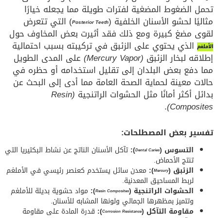
تحمل الضغوط المضغية لفترات طويلة مما يجعله خيارًا
مثاليًا لحشو الأسنان الخلفية (
) التي تتعرض
Posterior Teeth
لقوى مضغ كبيرة ومع ذلك فقد أثيرت بعض المخاوف حول
الذي يحتوي على الزئبق في تركيبته بسبب احتمالية
الأملغم
إطلاقه لبخار الزئبق
(Mercury Vapor)
على المدى الطويل
مما دفع بعض البلدان إلى تقليل استخدامه أو حظره في
حالات معينة لحماية الصحة العامة مما أدى إلى البحث عن
بدائل أكثر أمانًا مثل الحشوات الراتنجية
(Resin
.
Composites)
تفسير بعض المصطلحات:
التسوس (
):
تآكل الأسنان الناتج عن نشاط البكتيريا التي
Dental Caries
تنتج الأحماض.
الزئبق (
):
معدن سائل يستخدم كعنصر رئيسي في الأملغم
Mercury
لربط المساحيق المعدنية.
الحشوات الراتنجية (
):
مواد حشوية بديلة للأملغم
Resin Composites
وتتميز بمظهرها الجمالي ولونها المشابه للأسنان.
مقاومة التآكل (
):
قدرة المادة على مقاومة
Corrosion Resistance