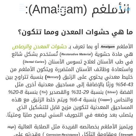
الأملغم (Amalgam):
الصحة والعناية
تجميل الأسنان
العلاج الدوائي والبدائل
دليل أسنان الأطفال
دليل صحة الفم والأسنان
ما هي حشوات المعدن ومما تتكون؟
الأملغم
أو بما تعرف بـ
حشوات المعدن والرصاص
Amalgam
هي مادة حشوية (
) تُستخدم بشكل شائع
Restorative Material
في طب الأسنان لعلاج تسوس الأسنان (
)
Dental Caries
واستعادة وظائف الأسنان المتضررة ويتكون الأملغم من
خليط معدني يحتوي على الزئبق
(
)
بنسبة تتراوح بين
Mercury
43-54%
وزنًا بالإضافة إلى مساحيق معدنية أخرى مثل
الفضة (
) بنسبة
29-31%
والقصدير (
) بنسبة
8-20%
Tin
Silver
والنحاس (
) بنسبة
4-6%
ويتم خلط الزئبق مع هذه
Copper
المساحيق المعدنية لتكوين مزيج قابل للتشكيل الذي
يتصلب بعد وضعه في التجويف السني ليصبح صلبًا ومتينًا.
ويتميز الأملغم بخصائصه الفريدة مثل الصلابة العالية (
High
) ومقاومة التآكل (
) وقدرته على
Corrosion Resistance
Strength