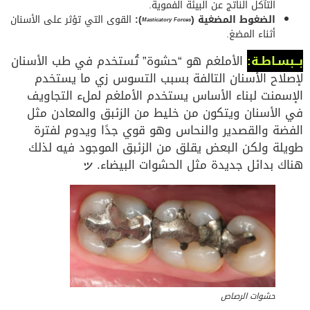
التآكل الناتج عن البيئة الفموية.
الضغوط المضغية (
):
القوى التي تؤثر على الأسنان
Masticatory Forces
أثناء المضغ.
بــبسـاطـة:
الأملغم هو “حشوة” تُستخدم في طب الأسنان
لإصلاح الأسنان التالفة بسبب التسوس زي ما يستخدم
الإسمنت لبناء الأساس يستخدم الأملغم لملء التجاويف
في الأسنان ويتكون من خليط من الزئبق والمعادن مثل
الفضة والقصدير والنحاس وهو قوي جدًا ويدوم لفترة
طويلة ولكن البعض يقلق من الزئبق الموجود فيه لذلك
هناك بدائل جديدة مثل الحشوات البيضاء.
ッ
حشوات الرصاص