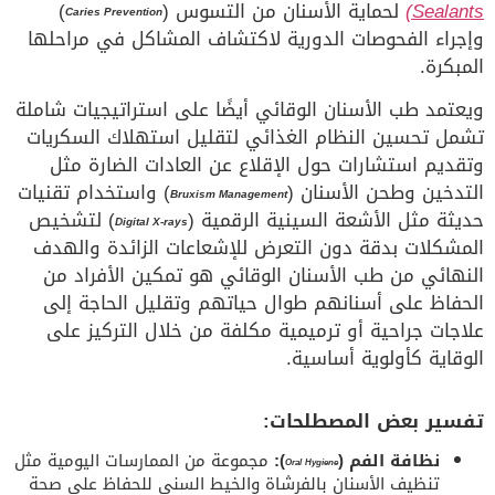
Sealants)
لحماية الأسنان من التسوس (
)
Caries Prevention
وإجراء الفحوصات الدورية لاكتشاف المشاكل في مراحلها
المبكرة.
ويعتمد طب الأسنان الوقائي أيضًا على استراتيجيات شاملة
تشمل تحسين النظام الغذائي لتقليل استهلاك السكريات
وتقديم استشارات حول الإقلاع عن العادات الضارة مثل
التدخين وطحن الأسنان (
) واستخدام تقنيات
Bruxism Management
حديثة مثل الأشعة السينية الرقمية (
) لتشخيص
Digital X-rays
المشكلات بدقة دون التعرض للإشعاعات الزائدة والهدف
النهائي من طب الأسنان الوقائي هو تمكين الأفراد من
الحفاظ على أسنانهم طوال حياتهم وتقليل الحاجة إلى
علاجات جراحية أو ترميمية مكلفة من خلال التركيز على
الوقاية كأولوية أساسية.
تفسير بعض المصطلحات:
نظافة الفم (
):
مجموعة من الممارسات اليومية مثل
Oral Hygiene
تنظيف الأسنان بالفرشاة والخيط السني للحفاظ على صحة