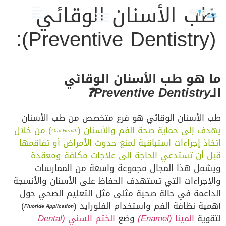
طب الأسنان الوقائي
(Preventive Dentistry):
الصحة والعناية
تجميل الأسنان
العلاج الدوائي والبدائل
دليل أسنان الأطفال
دليل صحة الفم والأسنان
ما هو طب الأسنان الوقائي
الـ
Preventive Dentistry❓
طب الأسنان الوقائي هو فرع متخصص من طب الأسنان
يهدف إلى حماية صحة الفم والأسنان (
) من خلال
Oral Health
اتخاذ إجراءات استباقية لمنع حدوث الأمراض أو تفاقمها
قبل أن تستدعي الحاجة إلى علاجات مكلفة ومعقدة
ويشمل هذا المجال مجموعة واسعة من الممارسات
والإجراءات التي تستهدف الحفاظ على الأسنان والأنسجة
الداعمة في حالة صحية مثلى مثل التعليم الصحي حول
أهمية نظافة الفم واستخدام الفلورايد (
)
Fluoride Application
لتقوية
المينا
(Enamel)
وضع
الختم السني
(Dental