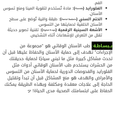
الفم.
الفلورايد (
):
مادة تُستخدم لتقوية المينا ومنع تسوس
Fluoride
الأسنان.
الختم السني (
):
طبقة واقية تُوضع على سطح
Dental Sealants
الأسنان الخلفية لحمايتها من التسوس.
الأشعة السينية الرقمية (
):
تقنية تصوير حديثة
Digital X-rays
تقلل من التعرض للإشعاعات أثناء التشخيص.
بــبسـاطـة
:
طب الأسنان الوقائي هو “مجموعة من
الإجراءات” تهدف إلى حماية الأسنان والحفاظ عليها قبل أن
تحدث مشاكل كبيرة مثل ما تبني سياجًا لحماية حديقتك
من الحشرات يستخدم طب الأسنان الوقائي أدوات مثل
الفلورايد والفحوصات الدورية لحماية الأسنان من التسوس
والأمراض والهدف هو منع المشاكل قبل أن تبدأ وتقليل
الحاجة إلى علاجات معقدة ومكلفة وبهذه الطريقة يمكنك
الحفاظ على ابتسامتك الصحية مدى الحياة!
ッ