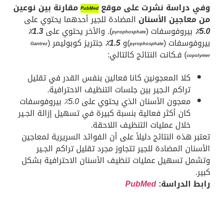
وفي دراسة نشرت على موقع
مقارنة بين نوعين
PubMed
من معاجين الأسنان
المضادة للجير أحدهما يحتوي على
5.0٪
بيروفوسفات (
). والأخر يحتوي على
1.3٪
pyrophosphate
بيروفوسفات (
)و
1.5٪
جنتريز كوبوليمر (
Gantrez
pyrophosphate
) فـكانت النتائج كالتالي:
copolymer
كلا المعجونين كانا فعالين بنفس القدر في تقليل
تراكم الـجير بين جلسات التنظيف الاحترافية.
معجون الأسنان الذي يحتوي على
5.0٪
بيروفوسفات
كان أكثر فعالية بنسبة كبيرة في تسهيل إزالة الجـير
خلال عمليات التنظيف اللاحقة.
تعتبر هذه النتائج دليلاً على أن الفوائد السريرية لمعاجين
الأسنان المضادة للجير تتجاوز مجرد تقليل تراكم الجـير
وتشمل تسهيل عمليات تنظيف الأسنان الاحترافية بشكل
كبير.
رابط الدراسة:
PubMed