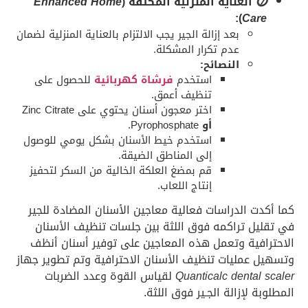
⓻
العناية المنزلية المكثفة (
Enhanced Home
):
Care
بعد إزالة الجير يجب الالتزام بالعناية المنزلية لضمان
عدم تكرار المشكلة.
النصائح:
استخدم
فرشاة كهربائية
للحصول على
تنظيف أعمق.
اختر معجون أسنان يحتوي على Zinc Citrate
أو
Pyrophosphate.
استخدم خيط الأسنان بشكل يومي للوصول
إلى المناطق الضيقة.
قم بمضغ العلكة الخالية من السكر لتحفيز
إنتاج اللعاب.
كما أكدت الدراسات فعالية معاجين الأسنان المضادة للجير
في تقليل تراكمه فوق اللثة بين جلسات تنظيف الأسنان
الاحترافية وتعمل هذه المعاجين على توفير أسنان أنظف
وتسهيل عمليات تنظيف الأسنان الاحترافية وتم تطوير جهاز
Quanticalc dental scaler
لقياس القوة وعدد الضربات
المطلوبة لإزالة الجـير فوق اللثة.