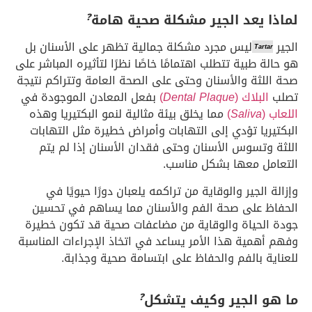
❓
لماذا يعد الجير مشكلة صحية هامة
الجير
ليس مجرد مشكلة جمالية تظهر على الأسنان بل
Tartar
هو حالة طبية تتطلب اهتمامًا خاصًا نظرًا لتأثيره المباشر على
صحة اللثة والأسنان وحتى على الصحة العامة وتتراكم نتيجة
تصلب
البلاك (
Dental Plaque
)
بفعل المعادن الموجودة في
اللعاب (
Saliva
)
مما يخلق بيئة مثالية لنمو البكتيريا وهذه
البكتيريا تؤدي إلى التهابات وأمراض خطيرة مثل التهابات
اللثة وتسوس الأسنان وحتى فقدان الأسنان إذا لم يتم
التعامل معها بشكل مناسب.
وإزالة الجير والوقاية من تراكمه يلعبان دورًا حيويًا في
الحفاظ على صحة الفم والأسنان مما يساهم في تحسين
جودة الحياة والوقاية من مضاعفات صحية قد تكون خطيرة
وفهم أهمية هذا الأمر يساعد في اتخاذ الإجراءات المناسبة
للعناية بالفم والحفاظ على ابتسامة صحية وجذابة.
❓
ما هو الجير وكيف يتشكل