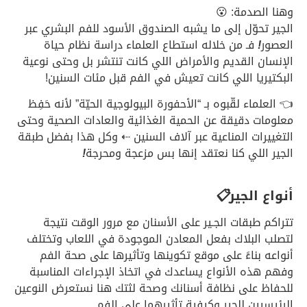
وهنا الصدمة: 😮
الجير تحوّل إلى ما يشبه الصندوق الأسود للفم البشري عبر
العصور
!
فـ من خلاله استطاع العلماء دراسة نظام حياة
الإنسان القديم والأمراض اللي كانت تنتشر بل وحتى نوعية
البكتيريا اللي كانت تعيش في الفم قبل مئات السنين!
👈 العلماء لقّبوه بـ “الأحفورة البيولوجية الحيّة” لأنه حَفِظ
معلومات دقيقة عن الحمية الغذائية والعادات الصحية وحتى
التغييرات المناعية عبر آلاف السنين ⇠ وكل هذا بفضل طبقة
الجير اللي كنا نعتقد إنها بس مزعجة ومحرجة
!
أنواع الجير
📋
تتراكم طبقات الجـير على الأسنان مع مرور الوقت نتيجة
لتصلب البلاك بفعل المعادن الموجودة في اللعاب وتختلف
أنواعه بناءً على موقع تكوينها وتأثيرها على صحة الفم
وفهم هذه الأنواع يساعدك في اتخاذ الإجراءات المناسبة
للحفاظ على نظافة أسنانك وصحة لثتك هنا نستعرض النوعين
الرئيسيين للجير وكيفية تأثيرهما على الفم.