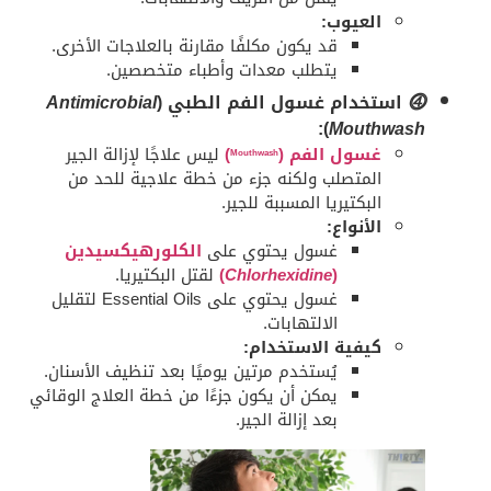
العيوب:
قد يكون مكلفًا مقارنة بالعلاجات الأخرى.
يتطلب معدات وأطباء متخصصين.
⓸
استخدام غسول الفم الطبي (
Antimicrobial
):
Mouthwash
غسول الفم (
)
ليس علاجًا لإزالة الجير
Mouthwash
المتصلب ولكنه جزء من خطة علاجية للحد من
البكتيريا المسببة للجير.
الأنواع:
غسول يحتوي على
الكلورهيكسيدين
(
Chlorhexidine
)
لقتل البكتيريا.
غسول يحتوي على Essential Oils لتقليل
الالتهابات.
كيفية الاستخدام:
يُستخدم مرتين يوميًا بعد تنظيف الأسنان.
يمكن أن يكون جزءًا من خطة العلاج الوقائي
بعد إزالة الجير.