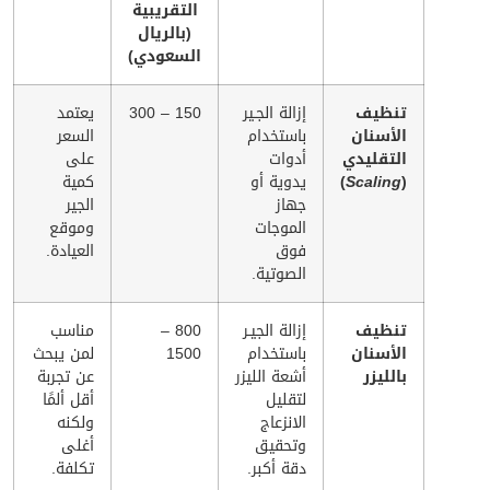
التقريبية
(بالريال
السعودي)
تنظيف
إزالة الجـير
150 – 300
يعتمد
الأسنان
باستخدام
السعر
التقليدي
أدوات
على
(
Scaling
)
يدوية أو
كمية
جهاز
الجير
الموجات
وموقع
فوق
العيادة.
الصوتية.
تنظيف
إزالة الجيـر
800 –
مناسب
الأسنان
باستخدام
1500
لمن يبحث
بالليزر
أشعة الليزر
عن تجربة
لتقليل
أقل ألمًا
الانزعاج
ولكنه
وتحقيق
أغلى
دقة أكبر.
تكلفة.