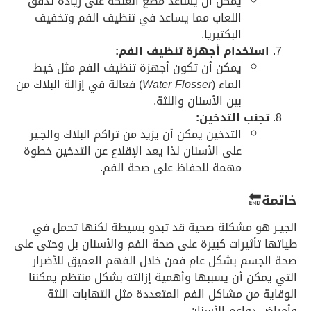
يمكن أن يساعد مضغ العلكة على زيادة تدفق
اللعاب مما يساعد في تنظيف الفم وتخفيف
البكتيريا.
استخدام أجهزة تنظيف الفم:
يمكن أن تكون أجهزة تنظيف الفم مثل خيط
الماء (
Water Flosser
) فعالة في إزالة البلاك من
بين الأسنان واللثة.
تجنب التدخين:
التدخين يمكن أن يزيد من تراكم البلاك والجـير
على الأسنان لذا يعد الإقلاع عن التدخين خطوة
مهمة للحفاظ على صحة الفم.
خاتمة
🔚
الجيـر هو مشكلة صحية قد تبدو بسيطة لكنها تحمل في
طياتها تأثيرات كبيرة على صحة الفم والأسنان بل وحتى على
صحة الجسم بشكل عام فمن خلال الفهم العميق للأضرار
التي يمكن أن يسببها وأهمية إزالته بشكل منتظم يمكننا
الوقاية من مشاكل الفم المتعددة مثل التهابات اللثة
وأمراض دواعم الأسنان.