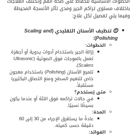
الخطوات الأساسية للحفاظ على صحة الفم وتختلف العلاجات
باختلاف مستوى تراكم الجير ومدى تأثر الأنسجة المحيطة
وفيما يلي تفصيل لكل علاج:
⓵
تنظيف الأسنان التقليدي (
Scaling and
):
Polishing
الخطوات:
إزالة الجير باستخدام أدوات يدوية أو أجهزة
تعمل بالموجات فوق الصوتية (
Ultrasonic
).
Scalers
تلميع الأسنان (
Polishing
) باستخدام معجون
خاص لتنعيم السطح ومنع التصاق البكتيريا
مستقبلاً.
متى يُستخدم؟
في حالات تراكمه فوق اللثة أو عندما يكون
بسيطًا نسبيًا.
المدة:
عادةً ما يستغرق الإجراء من 30 إلى 60
دقيقة حسب كميته.
الفوائد: