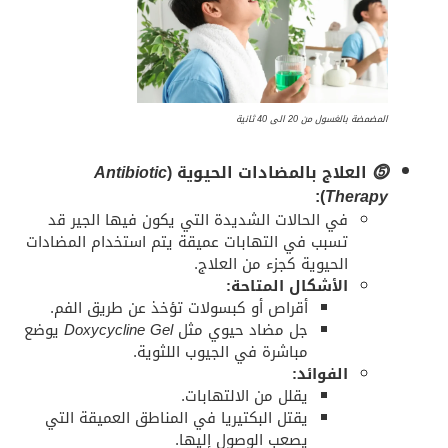
المضمضة بالغسول من 20 الى 40 ثانية
⓹
العلاج بالمضادات الحيوية (
Antibiotic
):
Therapy
في الحالات الشديدة التي يكون فيها الجير قد
تسبب في التهابات عميقة يتم استخدام المضادات
الحيوية كجزء من العلاج.
الأشكال المتاحة:
أقراص أو كبسولات تؤخذ عن طريق الفم.
جل مضاد حيوي مثل
Doxycycline Gel
يوضع
مباشرة في الجيوب اللثوية.
الفوائد:
يقلل من الالتهابات.
يقتل البكتيريا في المناطق العميقة التي
يصعب الوصول إليها.