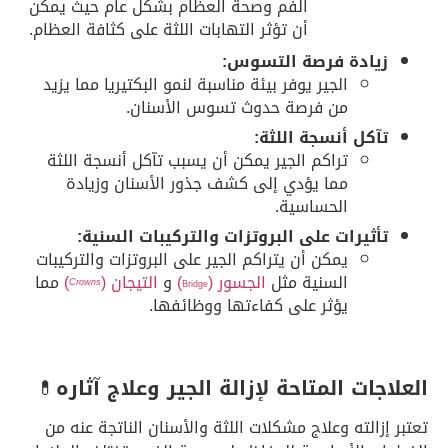
الفم وصحة العظام بشكل عام حيث يمكن
أن تؤثر التهابات اللثة على كثافة العظام.
زيادة فرصة التسوس:
الجير يوفر بيئة مناسبة لنمو البكتيريا مما يزيد
من فرصة حدوث تسوس الأسنان.
تآكل أنسجة اللثة:
تراكم الجير يمكن أن يسبب تآكل أنسجة اللثة
مما يؤدي إلى كشف جذور الأسنان وزيادة
الحساسية.
تأثيرات على البروتزات والتركيبات السنية:
يمكن أن يتراكم الجير على البروتزات والتركيبات
السنية مثل
الجسور (
)
و
التيجان (
)
مما
Crowns
Bridge
يؤثر على كفاءتها ووظائفها.
العلاجات المتاحة لإزالة الجير وعلاج آثاره
💊
تعتبر إزالته وعلاج مشكلات اللثة والأسنان الناتجة عنه من