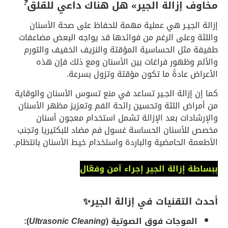
❓
مخاوف إزالة الجير» هل هناك داعي للقلق
إزالة الجيـر هي عملية مهمة للحفاظ على صحة الأسنان
واللثة وعلى الرغم من فوائدها قد يواجه البعض مضاعفات
طفيفة مثل الحساسية المؤقتة والنزيف الخفيف والتورم
والألم وظهور فراغات بين الأسنان ومع ذلك فإن هذه
الأعراض عادةً ما تكون مؤقتة وتزول بسرعة.
كما إن إزالة الجـير تساعد في منع تسوس الأسنان والوقاية
من أمراض اللثة وتحسين رائحة الفم وتعزيز مظهر الأسنان
والإرشادات بعد الإزالة تشمل استخدام معجون أسنان
مخصص للأسنان الحساسة غسول فم مضاد للبكتيريا وتجنب
الأطعمة الحامضية والباردة واستخدام خيط الأسنان بانتظام.
ببساطة إزالة الجير إجراء آمن وفعّال
أحدث التقنيات في إزالة الجير✨
الموجات فوق الصوتية (
Ultrasonic Cleaning
):