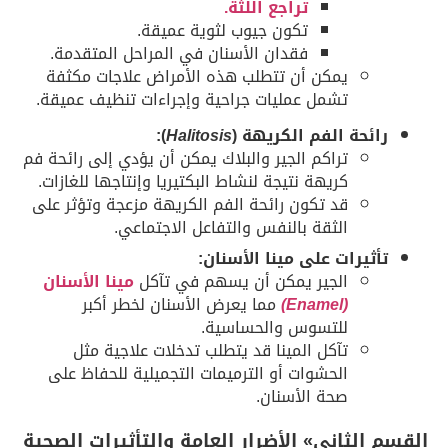
تراجع اللثة.
تكون جيوب لثوية عميقة.
فقدان الأسنان في المراحل المتقدمة.
يمكن أن تتطلب هذه الأمراض علاجات مكثفة
تشمل عمليات جراحية وإجراءات تنظيف عميقة.
رائحة الفم الكريهة (
Halitosis
):
تراكم الجير والبلاك يمكن أن يؤدي إلى رائحة فم
كريهة نتيجة لنشاط البكتيريا وإنتاجها للغازات.
قد تكون رائحة الفم الكريهة مزعجة وتؤثر على
الثقة بالنفس والتفاعل الاجتماعي.
تأثيرات على مينا الأسنان:
الجير يمكن أن يسهم في تآكل
مينا الأسنان
(Enamel)
مما يعرض الأسنان لخطر أكبر
للتسوس والحساسية.
تآكل المينا قد يتطلب تدخلات علاجية مثل
الحشوات أو الترميمات التجميلية للحفاظ على
صحة الأسنان.
القسم الثاني» الأضرار العامة والتأثيرات الصحية