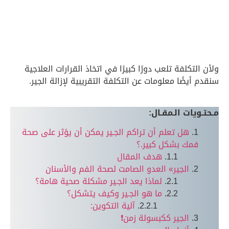
ولأن التكلفة تلعب دورًا كبيرًا في اتخاذ القرارات العلاجية
سنقدم أيضًا معلومات عن التكلفة التقريبية لإزالة الجير.
مـحتـويات الـمقـال:
هل تعلم أن تراكم الجـير يمكن أن يؤثر على صحة
فمك بشكل كبير.؟
هدف المقال
الجير» العدو الصامت لصحة الفم والأسنان
لماذا يعد الجـير مشكلة صحية هامة؟
ما هو الجـير وكيف يتشكل؟
آلية التكوين:
الجير ككبسولة زمن❗