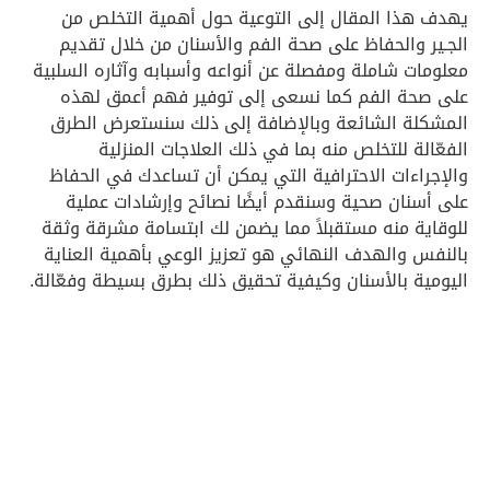
يهدف هذا المقال إلى التوعية حول أهمية التخلص من
الجـير والحفاظ على صحة الفم والأسنان من خلال تقديم
معلومات شاملة ومفصلة عن أنواعه وأسبابه وآثاره السلبية
على صحة الفم كما نسعى إلى توفير فهم أعمق لهذه
المشكلة الشائعة وبالإضافة إلى ذلك سنستعرض الطرق
الفعّالة للتخلص منه بما في ذلك العلاجات المنزلية
والإجراءات الاحترافية التي يمكن أن تساعدك في الحفاظ
على أسنان صحية وسنقدم أيضًا نصائح وإرشادات عملية
للوقاية منه مستقبلاً مما يضمن لك ابتسامة مشرقة وثقة
بالنفس والهدف النهائي هو تعزيز الوعي بأهمية العناية
اليومية بالأسنان وكيفية تحقيق ذلك بطرق بسيطة وفعّالة.