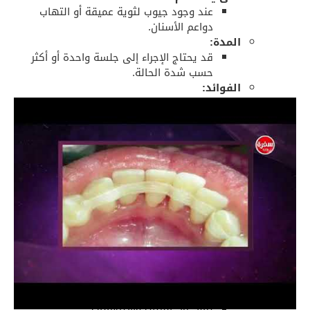
عند وجود جيوب لثوية عميقة أو التهاب
دواعم الأسنان.
المدة:
قد يحتاج الإجراء إلى جلسة واحدة أو أكثر
حسب شدة الحالة.
الفوائد:
يعيد الصحة للأنسجة اللثوية.
يقلل من عمق الجيوب اللثوية.
يمنع فقدان الأسنان.
⓷
إزالة الجير بالليزر (
Laser Tartar Removal
):
كيف يعمل؟
توجيه شعاع الليزر بدقة إلى المناطق
المستهدفه لتفتيته دون التأثير على
الأنسجة السليمة.
يساعد في تطهير الجيوب اللثوية من
البكتيريا.
المميزات:
أقل ألمًا مقارنة بالطريقة التقليدية.
يقلل من الحاجة إلى التخدير الموضعي.
يقلل من النزيف والالتهابات.