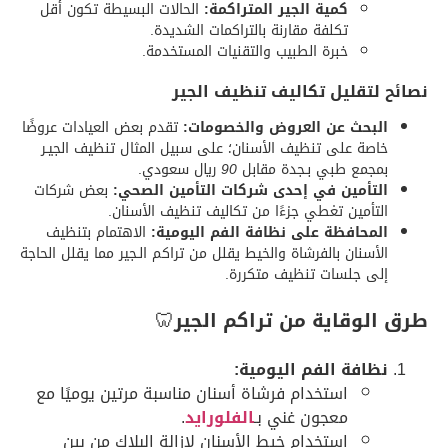
كمية الجير المتراكمة:
الحالات البسيطة تكون أقل
تكلفة مقارنة بالتراكمات الشديدة.
خبرة الطبيب والتقنيات المستخدمة.
نصائح لتقليل تكاليف تنظيف الجير
البحث عن العروض والخصومات:
تقدم بعض العيادات عروضًا
خاصة على تنظيف الأسنان؛ على سبيل المثال تنظيف الجيـر
بمجمع طبي بـجدة مقابل
90
ريال سعودي.
التأمين في إحدى شركات التأمين الصحي:
بعض شركات
التأمين تغطي جزءًا من تكاليف تنظيف الأسنان.
المحافظة على نظافة الفم اليومية:
الاهتمام بتنظيف
الأسنان بالفرشاة والخيط يقلل من تراكم الـجير مما يقلل الحاجة
إلى جلسات تنظيف متكررة.
طرق الوقاية من تراكم الجير
🦷
نظافة الفم اليومية:
استخدام فرشاة أسنان مناسبة مرتين يوميًا مع
معجون غني بـ
الفلورايد
.
استخدام خيط الأسنان لإزالة البلاك من بين