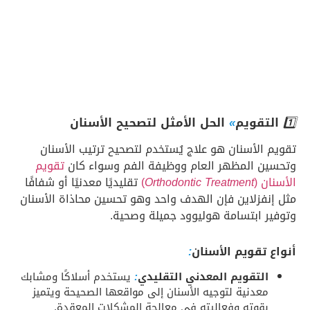
1️⃣
التقويم
»
الحل الأمثل لتصحيح الأسنان
تقويم الأسنان هو علاج يُستخدم لتصحيح ترتيب الأسنان
وتحسين المظهر العام ووظيفة الفم وسواء كان
تقويم
الأسنان (
Orthodontic Treatment
)
تقليديًا معدنيًا أو شفافًا
مثل إنفزلاين فإن الهدف واحد وهو تحسين محاذاة الأسنان
وتوفير ابتسامة هوليوود جميلة وصحية.
أنواع تقويم الأسنان
:
التقويم المعدني التقليدي
:
يستخدم أسلاكًا ومشابك
معدنية لتوجيه الأسنان إلى مواقعها الصحيحة ويتميز
بقوته وفعاليته في معالجة المشكلات المعقدة.