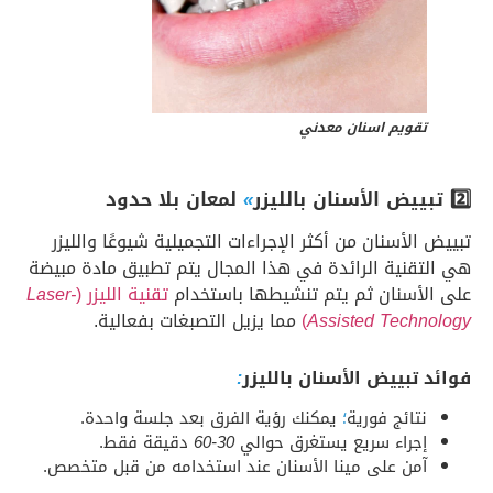
تقويم اسنان معدني
2️⃣ تبييض الأسنان بالليزر
»
لمعان بلا حدود
تبييض الأسنان من أكثر الإجراءات التجميلية شيوعًا والليزر
هي التقنية الرائدة في هذا المجال يتم تطبيق مادة مبيضة
على الأسنان ثم يتم تنشيطها باستخدام
تقنية الليزر (
Laser-
Assisted Technology
)
مما يزيل التصبغات بفعالية.
فوائد تبييض الأسنان بالليزر
:
نتائج فورية
؛
يمكنك رؤية الفرق بعد جلسة واحدة.
إجراء سريع يستغرق حوالي
30-60
دقيقة فقط.
آمن على مينا الأسنان عند استخدامه من قبل متخصص.