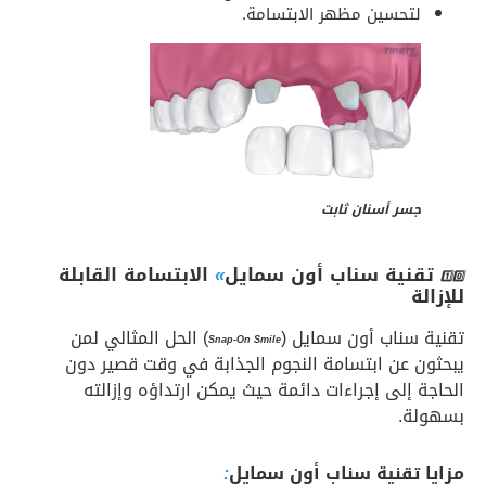
لتحسين مظهر الابتسامة.
جسر أسنان ثابت
تقنية سناب أون سمايل
»
الابتسامة القابلة
1️⃣0️⃣
للإزالة
تقنية سناب أون سمايل (
) الحل المثالي لمن
Snap-On Smile
يبحثون عن ابتسامة النجوم الجذابة في وقت قصير دون
الحاجة إلى إجراءات دائمة حيث يمكن ارتداؤه وإزالته
بسهولة.
مزايا تقنية سناب أون سمايل
: