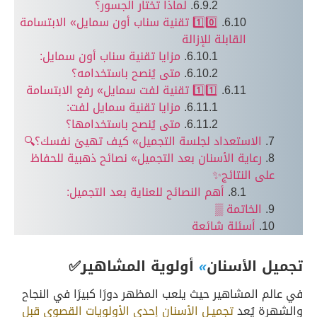
لماذا تختار الجسور؟
1️⃣0️⃣ تقنية سناب أون سمايل» الابتسامة
القابلة للإزالة
مزايا تقنية سناب أون سمايل:
متى يُنصح باستخدامه؟
1️⃣1️⃣ تقنية لفت سمايل» رفع الابتسامة
مزايا تقنية سمايل لفت:
متى يُنصح باستخدامها؟
الاستعداد لجلسة التجميل» كيف تهيئ نفسك؟🔍
رعاية الأسنان بعد التجميل» نصائح ذهبية للحفاظ
على النتائج✨
أهم النصائح للعناية بعد التجميل:
الخاتمة ▒
أسئلة شائعة
تجميل الأسنان
»
أولوية المشاهير✅
في عالم المشاهير حيث يلعب المظهر دورًا كبيرًا في النجاح
والشهرة يُعد
تجميـل الأسنان إحدى الأولويات القصوى قبل