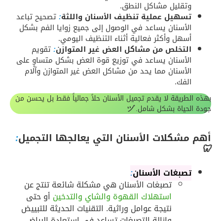
وتقليل مشاكل النطق.
تسهيل عملية تنظيف الأسنان واللثة
:
تصحيح تباعد
الأسنان يساعد في الوصول إلى جميع زوايا الفم بشكل
أسهل وأكثر فعالية أثناء التنظيف اليومي.
التخلص من مشاكل العض غير المتوازن
:
تقويم
الأسنان يساعد في توزيع قوة العض بشكل متساوٍ على
الأسنان مما يحد من مشاكل العض غير المتوازن وآلام
الفك.
بهذه الطريقة لا يقدم تجميل الأسنان حلاً جمالياً فقط بل يحسن من
جودة الحياة بشكل شامل.
ヅ
أهم مشكلات الأسنان التي يعالجها التجميل
:
🦷
تصبغات الأسنان
:
تصبغات الأسنان هي مشكلة شائعة تنتج عن
استهلاك القهوة والشاي والتدخين
أو حتى
نتيجة عوامل وراثية. التقنيات الحديثة للتبييض
وإزالة التصبغات تساعد في استعادة البياض