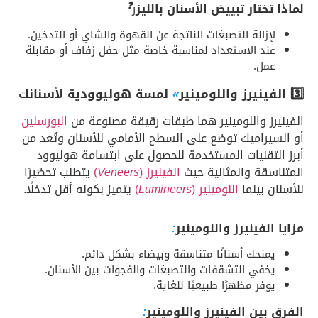
❓
لماذا تختار تبييض الأسنان بالليز
ر
لإزالة التصبغات الناتجة عن القهوة والشاي أو التدخين.
عند الاستعداد لمناسبة خاصة مثل حفل زفاف أو مقابلة
عمل.
3️⃣ الفينيرز واللومينير
»
لمسة هوليوودية لأسنانك
الفينيرز واللومينير هما طبقات رقيقة مصنوعة من
البورسلين
أو السيراميك توضع على السطح الأمامي للأسنان وتُعد من
أبرز التقنيات المستخدمة للحصول على ابتسامة هوليوود
المتناسقة والمثالية حيث
الفينيرز (
Veneers
)
يتطلب تحضيرًا
للأسنان بينما
اللومينير (
Lumineers
)
يتميز بكونه أقل تدخلًا.
مزايا الفينيرز واللومينير
:
يمنحك أسنانًا متناسقة وبيضاء بشكل دائم.
يخفي التشققات والتصبغات والفجوات بين الأسنان.
يوفر مظهرًا طبيعيًا للغاية.
الفرق بين الفينيرز واللومينير
: