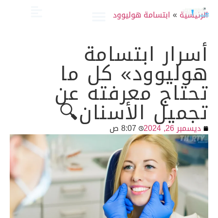
الرئيسية
»
ابتسامة هوليوود
الصحة والعناية
تجميل الأسنان
العلاج الدوائي والبدائل
دليل أسنان الأطفال
دليل صحة الفم والأسنان
أسرار ابتسامة
هوليوود» كل ما
تحتاج معرفته عن
تجميل الأسنان🔍
ديسمبر 26, 2024
8:07 ص