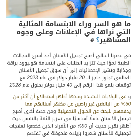
ما هو السر وراء الابتسامة المثالية
التي نراها في الإعلانات وعلى وجوه
المشاهير
؟
😁
في عصرنا الحالي أصبح تجميل الأسنان أحد أسرع المجالات
الطبية نموًا حيث تتزايد الطلبات على ابتسامة هوليوود براقة
وجذابة وتشير الإحصائيات إلى أن سوق تجميل الأسنان
العالمي تجاوز حاجز الـ
20
مليار دولار في عام
2023
مع
توقعات بنمو هذا الرقم إلى
40
مليار دولار بحلول عام
2028
.
و
في الولايات المتحدة وحدها أظهر استطلاع أن أكثر من
50%
من البالغين غير راضين عن مظهر أسنانهم مما
يدفعهم للبحث عن الحلول التجميلية
ومن جهة أخرى أصبح
تجميل الأسنان عاملًا أساسيًا في تعزيز الثقة بالنفس حيث
أظهر تقرير حديث أن
90%
من الأفراد الذين خضعوا لعلاجات
تجميلية للأسنان شعروا بزيادة ملحوظة في ثقتهم