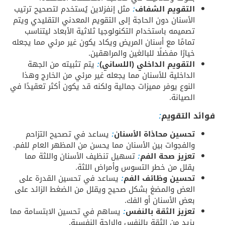
التقويم الشفاف
:
مثل إنفزلاين يُستخدم لتصحيح ترتيب
الأسنان دون الحاجة إلى التقويم المعدني التقليدي ويتم
تصميمه باستخدام التكنولوجيا ثلاثية الأبعاد ليتناسب
تمامًا مع أسنان المريض ويكاد يكون غير مرئي مما يجعله
خيارًا مفضلًا للبالغين والمراهقين.
التقويم الداخلي (اللساني)
:
يتم تثبيته من الجهة
الداخلية للأسنان مما يجعله غير مرئي من الخارج وهذا
النوع يوفر مميزات جمالية ولكنه قد يكون أكثر تعقيدًا في
الصيانة.
فوائد التقويم
:
تحسين محاذاة الأسنان
:
يساعد في تصحيح التزاحم
والفجوات بين الأسنان مما يحسن من المظهر العام للفم.
تعزيز صحة الفم
:
تسهيل تنظيف الأسنان واللثة مما
يقلل من خطر التسوس وأمراض اللثة.
تحسين وظائف الفم
:
يساعد في تحسين القدرة على
العض والمضغ بشكل صحيح ويقلل من الضغط الزائد على
بعض الأسنان أو الفك.
تعزيز الثقة بالنفس
:
يساهم في تحسين الابتسامة مما
يزيد من الثقة بالنفس والراحة النفسية.