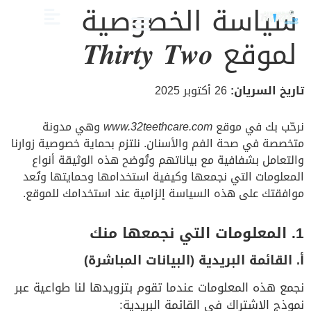
سياسة الخصوصية
لموقع 𝑻𝒉𝒊𝒓𝒕𝒚 𝑻𝒘𝒐
الصحة والعناية
تجميل الأسنان
العلاج الدوائي والبدائل
دليل أسنان الأطفال
دليل صحة الفم والأسنان
تاريخ السريان:
26 أكتوبر 2025
نرحّب بك في موقع
www.32teethcare.com
وهي مدونة
متخصصة في صحة الفم والأسنان. نلتزم بحماية خصوصية زوارنا
والتعامل بشفافية مع بياناتهم وتُوضح هذه الوثيقة أنواع
المعلومات التي نجمعها وكيفية استخدامها وحمايتها وتُعد
موافقتك على هذه السياسة إلزامية عند استخدامك للموقع.
1. المعلومات التي نجمعها منك
أ. القائمة البريدية (البيانات المباشرة)
نجمع هذه المعلومات عندما تقوم بتزويدها لنا طواعية عبر
نموذج الاشتراك في القائمة البريدية: