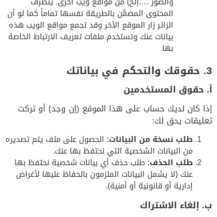
والصور ….إلخ) من مواقع ويب أخرى. يتصرّف
المحتوى المضمَّن بالطريقة نفسها تماماً كما لو أن
الزائر زار الموقع الآخر وقد تجمع مواقع الويب هذه
بيانات عنك وتستخدم ملفات تعريف الارتباط الخاصة
بها.
3. حقوقك والتحكم في بياناتك
أ. حقوق المستخدمين
إذا كان لديك حساب على هذا الموقع (إن وجد) أو تركت
تعليقات يحق لك:
طلب نسخة من البيانات:
الحصول على ملف يتم تصديره
من البيانات الشخصية التي نحتفظ بها عنك.
طلب الحذف:
طلب حذف أي بيانات شخصية نحتفظ بها
عنك (لا يشمل البيانات الملزمون بالحفاظ عليها لأغراض
إدارية أو قانونية أو أمنية).
ب. إلغاء الاشتراك