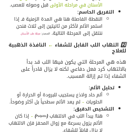
الأسنان في مراحله الأولى
قبل وصوله للعصب.
التفريق الحاسم:
النقطة الفاصلة هنا هي المدة الزمنية فـ إذا
استمر الألم لأكثر من ثانيتين إلى ثلاث فنحن
ننتقل إلى المرحلة التالية.
المصدر:
مجلة طب الأسنان
2️⃣
التهاب اللب القابل للشفاء
←
النافذة الذهبية
للعلاج
هذه هي المرحلة التي يكون فيها اللب قد بدأ
بالالتهاب كرد فعل دفاعي لكنه لا يزال قادراً على
الشفاء إذا تم إزالة المسبب.
تحليل الألم:
ألم حاد ولاذع يستجيب للبرودة أو الحرارة أو
الحلويات
لم يعد الألم سطحياً بل أكثر وضوحاً.
←
التشخيص الدقيق:
هنا
!
يبدأ اللب في الالتهاب
(
)
إذا كان
←
Pulpitis
الألم يزول بسرعة مع زوال المحفز فإن الالتهاب
لا يزال قابلاً للشفاء.