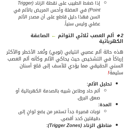
إذا ضغط الطبيب على نقطة الزناد
(Trigger
Point)
في العضلة وأحس المريض بالألم في
السن فهذا دليل قاطع على أن مصدر الألم
عضلي وليس سنياً.
2🔹
ألم العصب ثلاثي التوائم
←
الصاعقة
الكهربائية
هذه حالة ألم عصبي انتيابي (نوبي) وتُعد الأخطر والأكثر
إرباكاً في التشخيص حيث يحاكي الألم وكأنه ألم العصب
السني الحقيقي مما يؤدي للأسف إلى قلع أسنان
سليمة
!
تحليل الألم:
ألم حاد وطاعن شبيه بالصدمة الكهربائية أو
صعق البرق.
المدة:
نوبات قصيرة جداً تستمر من بضع ثوانٍ إلى
دقيقتين كحد أقصى.
مناطق الزناد
(Trigger Zones)
: