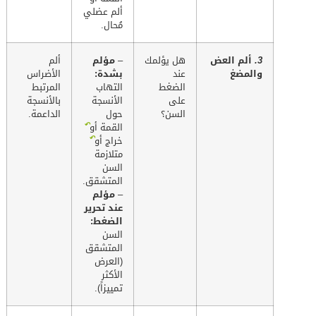
ألم عضلي
مُحال.
3.
ألم العض
هل يؤلمك
–
مؤلم
ألم
والمضغ
عند
بشدة:
الأضراس
الضغط
التهاب
المرتبط
على
الأنسجة
بالأنسجة
السن؟
حول
الداعمة.
↶
القمة أو
↶
خراج أو
متلازمة
السن
المتشقق.
–
مؤلم
عند تحرير
الضغط:
السن
المتشقق
(العرض
الأكثر
تمييزاً).