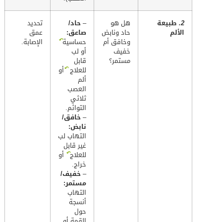
2.
طبيعة
هل هو
–
حاد/
تحديد
الألم
حاد ونابض
صاعق:
عمق
↶
وخافق أم
حساسية
الإصابة.
خفيف
أو لب
مستمر؟
قابل
↶
للعلاج
أو
ألم
العصب
ثلاثي
التوائم.
–
خافق/
نابض:
التهاب لب
غير قابل
↶
للعلاج
أو
خراج.
–
خفيف/
مستمر:
التهاب
أنسجة
حول
القمة أو