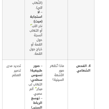
(التهاب
لبّي).
–
لا
استجابة
(ميت):
↶
نخر اللب
أو التهاب
أنسجة
حول
القمة أو
خراج حول
القمة.
6.
الفحص
ماذا تُظهر
–
صور
تحديد مدى
الشعاعي
صور
طبيعية/
تدمير
الأشعة
تسوس
العظم.
السينية؟
سطحي:
التهاب لب
↶
مبكر
ألم
عصبي.
–
توسع
الرباط
السني/