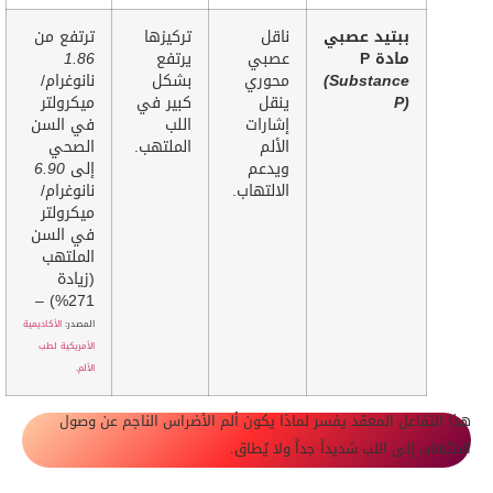
ببتيد عصبي
ناقل
تركيزها
ترتفع من
مادة P
عصبي
يرتفع
1.86
(Substance
محوري
بشكل
نانوغرام/
P)
ينقل
كبير في
ميكرولتر
إشارات
اللب
في السن
الألم
الملتهب.
الصحي
ويدعم
إلى
6.90
الالتهاب.
نانوغرام/
ميكرولتر
في السن
الملتهب
(زيادة
271%) –
المصدر:
الأكاديمية
الأمريكية لطب
الألم
.
هذا التفاعل المعقد يفسر لماذا يكون ألم الأضراس الناجم عن وصول
الالتهاب إلى اللب شديداً جداً ولا يُطاق.