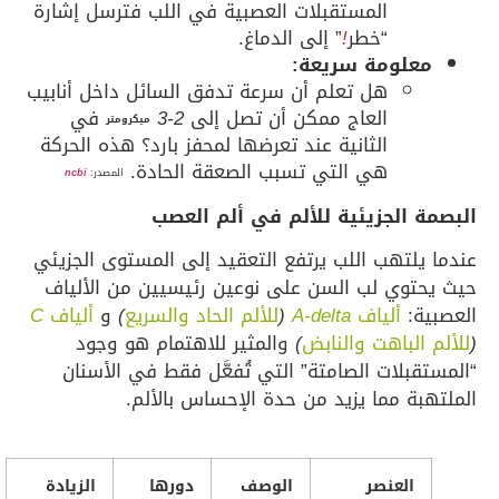
المستقبلات العصبية في اللب فترسل إشارة
“خطر
!
” إلى الدماغ.
معلومة سريعة:
هل تعلم أن سرعة تدفق السائل داخل أنابيب
العاج ممكن أن تصل إلى
2-3
في
ميكرومتر
الثانية عند تعرضها لمحفز بارد؟ هذه الحركة
هي التي تسبب الصعقة الحادة.
المصدر:
ncbi
البصمة الجزيئية للألم في ألم العصب
عندما يلتهب اللب يرتفع التعقيد إلى المستوى الجزيئي
حيث يحتوي لب السن على نوعين رئيسيين من الألياف
العصبية:
ألياف
A-delta
(
للألم الحاد والسريع
)
و
ألياف
C
(
للألم الباهت والنابض
)
والمثير للاهتمام هو وجود
“المستقبلات الصامتة” التي تُفعَّل فقط في الأسنان
الملتهبة مما يزيد من حدة الإحساس بالألم.
العنصر
الوصف
دورها
الزيادة