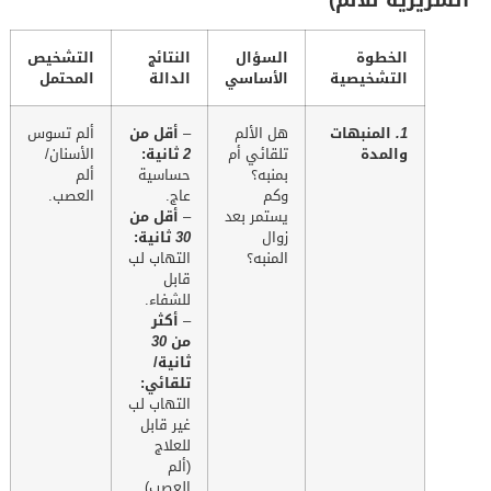
السريرية للألم)
الخطوة
السؤال
النتائج
التشخيص
التشخيصية
الأساسي
الدالة
المحتمل
1.
المنبهات
هل الألم
–
أقل من
ألم تسوس
والمدة
تلقائي أم
2
ثانية:
الأسنان/
بمنبه؟
حساسية
ألم
وكم
عاج.
العصب.
يستمر بعد
–
أقل من
زوال
30
ثانية:
المنبه؟
التهاب لب
قابل
للشفاء.
–
أكثر
من
30
ثانية/
تلقائي:
التهاب لب
غير قابل
للعلاج
(ألم
العصب).