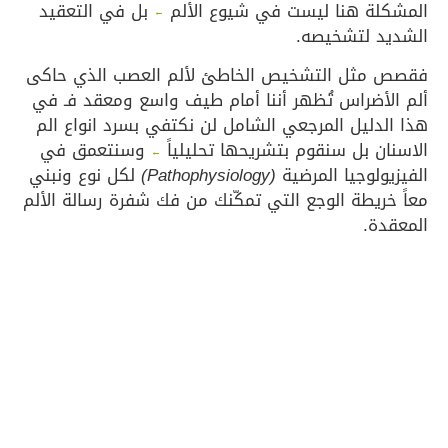
المشكلة هنا ليست في شيوع الألم
بل في التعقيد
←
الشديد لتشخيصه.
فقصص مثل التشخيص الخاطئ لألم العصب الذي حاكى
ألم الأضراس تُظهر أننا أمام طيف واسع ومعقد فـ في
هذا الدليل المرجعي الشامل لن نكتفي بسرد انواع الم
الاسنان بل سنقوم بتشريحها تحليلياً
وسنتعمق في
←
الفيزيولوجيا المرضية
(Pathophysiology)
لكل نوع ونبني
معاً خريطة الوجع التي تمكّنك من فك شفرة رسالة الألم
المعقدة.