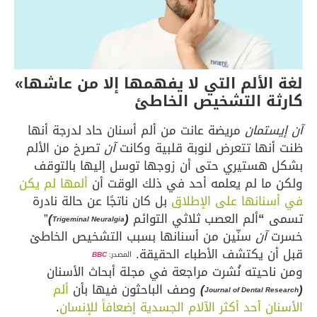
لغة الألم التي لا يفهمها إلا من عاشها»
كارثة التشخيص الخاطئ
آن إيستمان
مريضة عانت من ألم أسنان حاد لدرجة أنها
ظنت أنها تتعرض لنوبة قلبية وكانت
آن
تصرخ من الألم
بشكل هستيري حتى أن زوجها توسل إليها بالتوقف
ولكن ما لم يعلمه أحد في ذلك الوقت أن
ألمها لم يكن
في أسنانها على الإطلاق
بل كان ناتجًا عن حالة نادرة
تسمى
“
ألم العصب ثلاثي التوائم
(
)
”
Trigeminal Neuralgia
خسرت
آن
سنّين من أسنانها بسبب التشخيص الخاطئ
قبل أن يكتشف الأطباء الحقيقة.
المصدر:
BBC
ومن ناحيته نُشرت مراجعة في مجلة أبحاث الأسنان
(
)
وصف الباحثون فيها بأن
ألم
Journal of Dental Research
الأسنان أحد أكثر الآلام الجسدية إضعافاً للإنسان
.