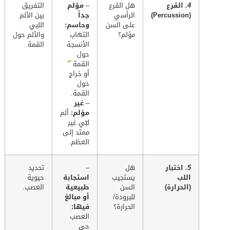
4.
القرع
هل القرع
–
مؤلم
التفريق
(Percussion)
الرأسي
جداً
بين الألم
على السن
وحاسم:
اللبي
مؤلم؟
التهاب
والألم حول
الأنسجة
القمة.
حول
↶
القمة
أو خراج
حول
القمة.
–
غير
مؤلم:
ألم
لبّي غير
ممتد إلى
العظم.
5.
اختبار
هل
–
تحديد
اللب
يستجيب
استجابة
حيوية
(الحرارة)
السن
طبيعية
العصب.
للبرودة/
أو مبالغ
الحرارة؟
فيها:
العصب
حي