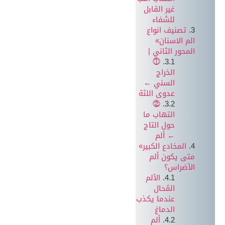
غير القابل
للشفاء
تصنيف انواع
الم الاسنان»
المحور الثاني |
⓵
الخراج
السني ←
عدوى اللثة
⓶
التهاب ما
حول التاج
← ألم
المخادع الكبير»
متى يكون ألم
الأضراس؟
الألم
المُحال
عندما يكذب
الدماغ
ألم