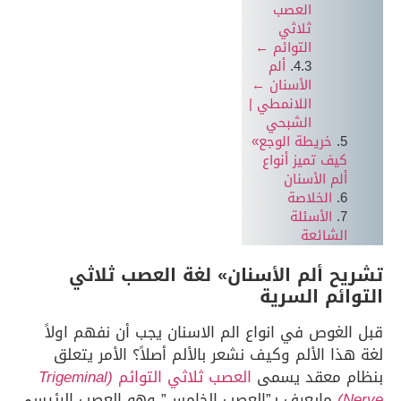
العصب
ثلاثي
التوائم ←
ألم
الأسنان ←
اللانمطي |
الشبحي
خريطة الوجع»
كيف تميز أنواع
ألم الأسنان
الخلاصة
الأسئلة
الشائعة
تشريح ألم الأسنان» لغة العصب ثلاثي
التوائم السرية
قبل الغوص في انواع الم الاسنان يجب أن نفهم اولاً
لغة هذا الألم وكيف نشعر بالألم أصلاً؟ الأمر يتعلق
بنظام معقد يسمى
العصب ثلاثي التوائم
(Trigeminal
Nerve)
مايعرف بـ”العصب الخامس” وهو العصب الرئيسي