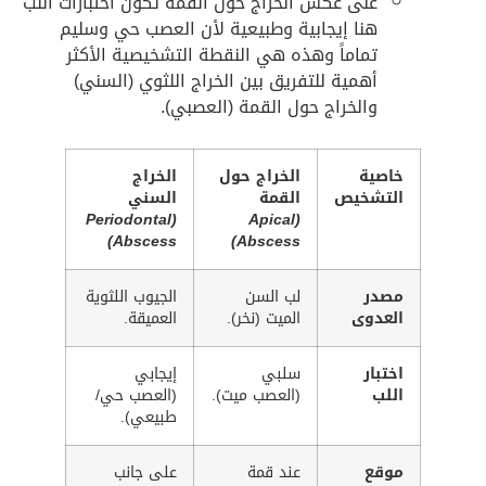
على عكس الخراج حول القمة تكون اختبارات اللب
هنا إيجابية وطبيعية لأن العصب حي وسليم
تماماً وهذه هي النقطة التشخيصية الأكثر
أهمية للتفريق بين الخراج اللثوي (السني)
والخراج حول القمة (العصبي).
خاصية
الخراج حول
الخراج
التشخيص
القمة
السني
(Periodontal
(Apical
Abscess)
Abscess)
مصدر
لب السن
الجيوب اللثوية
العدوى
الميت (نخر).
العميقة.
اختبار
سلبي
إيجابي
اللب
(العصب ميت).
(العصب حي/
طبيعي).
موقع
عند قمة
على جانب