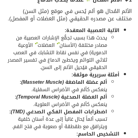
الألم المُحال هو ألم يُحس في موقع (مثل السن)
مختلف عن مصدره الحقيقي (مثل العضلات أو المفصل).
الآلية العصبية المعقدة:
يحدث هذا بسبب تجمُّع الإشارات العصبية من
مصادر مختلفة (الأسنان
↶
العضلات
↶
الأوعية
الدموية) في نفس نقاط التشابك في العصب
ثلاثي التوائم ويخطئ الدماغ في تفسير المصدر
الحقيقي فيُحيل الألم إلى السن.
أمثلة سريرية موثقة:
ألم عضلة الماضغة
(Masseter Muscle)
:
ينعكس كألم في الأضراس السفلية.
ألم العضلة الصدغية
(Temporal Muscle)
:
ينعكس كألم في الأضراس العلوية.
اضطرابات المفصل الفكي الصدغي
(TMD)
:
تسبب ألماً يُحال غالباً إلى عدة أسنان خلفية
ويترافق مع طقطقة أو صعوبة في فتح الفم.
التشخيص الحاسم: