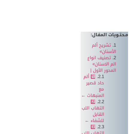
مـحتـويات المقال:
تشريح ألم
الأسنان»
تصنيف انواع
الم الاسنان»
المحور الأول |
1️⃣ ألم
حاد قصير
مع
المنبهات ←
2️⃣
التهاب اللب
القابل
للشفاء ←
3️⃣
التهاب اللب