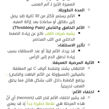
المميزة الأبرز لـ
ألم العصب
.
المدة الطويلة:
الألم يستمر لأكثر من
30
ثانية (قد يصل
إلى دقائق أو ساعات) بعد إزالة المنبه.
الألم الخافق والنابض
(Throbbing Pain)
:
يشبه ضربات القلب
ناتج عن زيادة الضغط
الداخلي في اللب المحاصر.
تأثير الاستلقاء:
قد يزداد الألم ليلاً أو عند الاستلقاء بسبب
زيادة تدفق الدم إلى الرأس.
الآلية المرضية العميقة:
الالتهاب يشتد وتنشط ألياف
C
غير المغلفة
بالميالين (المسؤولة عن الألم الباهت والنابض)
←
يرتفع الضغط داخل اللب بشكل هائل مما يخنق
العصب تدريجياً.
اختفاء الألم:
قد يشير اختفاء الألم لنخر اللب
(necrosis)
أي أنّ
هذه المرحلة هي
علامة خطيرة جداً
إذ قد يعني