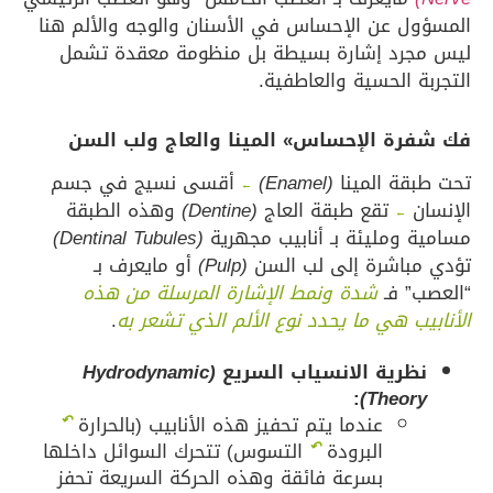
المسؤول عن الإحساس في الأسنان والوجه والألم هنا
ليس مجرد إشارة بسيطة بل منظومة معقدة تشمل
التجربة الحسية والعاطفية.
فك شفرة الإحساس» المينا والعاج ولب السن
تحت طبقة المينا
(Enamel)
أقسى نسيج في جسم
←
الإنسان
تقع طبقة العاج
(Dentine)
وهذه الطبقة
←
مسامية ومليئة بـ أنابيب مجهرية
(Dentinal Tubules)
تؤدي مباشرة إلى لب السن
(Pulp)
أو مايعرف بـ
“العصب” فـ
شدة ونمط الإشارة المرسلة من هذه
الأنابيب هي ما يحدد نوع الألم الذي تشعر به
.
نظرية الانسياب السريع
(Hydrodynamic
:
Theory)
↶
عندما يتم تحفيز هذه الأنابيب (بالحرارة
↶
البرودة
التسوس) تتحرك السوائل داخلها
بسرعة فائقة وهذه الحركة السريعة تحفز