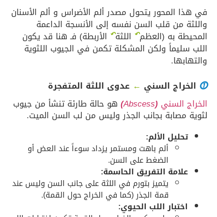
في هذا المحور يتحول مصدر ألم الأضراس و ألم الأسنان
واللثة من قلب السن نفسه إلى الأنسجة الداعمة
↶
↶
المحيطة به (العظم
اللثة
الأربطة) فـ هنا قد يكون
اللب سليماً ولكن المشكلة تكمن في الجيوب اللثوية
والتهابها.
⓵
الخراج السني
←
عدوى اللثة المتفجرة
الخراج السني
(
Abscess
)
هو حالة طارئة تنشأ من جيوب
لثوية مصابة بجانب الجذر وليس من لب السن الميت.
تحليل الألم:
ألم باهت ومستمر يزداد سوءاً عند العض أو
الضغط على السن.
علامة التفريق الحاسمة:
يتميز بتورم في اللثة على جانب السن وليس عند
قمة الجذر (كما في الخراج حول القمة).
اختبار اللب الحيوي: