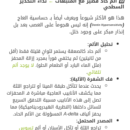
1️⃣
ألم حاد قصير مع المنبهات
←
نداء التحذير
السطحي
هذا هو الأكثر شيوعاً ويعرف أيضاً بـ حساسية العاج
(
)
إنه ليس هجوماً على العصب بعد بل
Dentin Hypersensitivity
إنذار مبكر على وجود خلل.
تحليل الألم:
ألم حاد كالصعقة يستمر لثوانٍ قليلة فقط (أقل
من ثانيتين) ثم يختفي فوراً بمجرد إزالة المحفز
(مثل الماء البارد أو الطعام الحلو).
لا يوجد ألم
تلقائي
.
فك الشفرة (الآلية):
يحدث عندما تتآكل طبقة المينا أو تتراجع اللثة
مما يكشف الأنابيب العاجية مباشرة فـ المحفزات
تصل إلى هذه الأنابيب مسببة التدفق السريع
للسائل داخلها (النظرية الهيدروديناميكية) مما
يحفز ألياف
A-delta
المسؤولة عن الألم الحاد.
المصدر المحتمل:
تراجع اللثة أو تآكل الأسنان أو ألم
تسوس