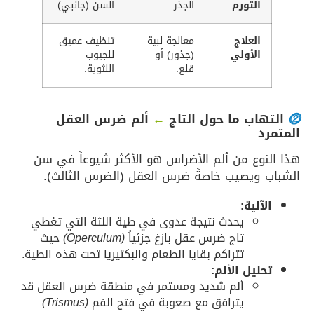
التورم
الجذر.
السن (جانبي).
العلاج
معالجة لبية
تنظيف عميق
الأولي
(جذور) أو
للجيوب
قلع.
اللثوية.
⓶
التهاب ما حول التاج
←
ألم ضرس العقل
المتمرد
هذا النوع من ألم الأضراس هو الأكثر شيوعاً في سن
الشباب ويصيب خاصةً ضرس العقل (الضرس الثالث).
الآلية:
يحدث نتيجة عدوى في طية اللثة التي تغطي
تاج ضرس عقل بازغ جزئياً
(Operculum)
حيث
تتراكم بقايا الطعام والبكتيريا تحت هذه الطية.
تحليل الألم:
ألم شديد ومستمر في منطقة ضرس العقل قد
يترافق مع صعوبة في فتح الفم
(Trismus)