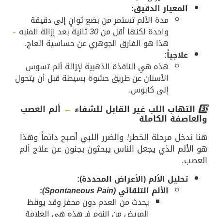
المعيار الدقيق:
مدة الألم تستمر من بضع ثوانٍ إلى دقيقة
واحدة لكنها أقل من
30
ثانية بعد إزالة المنبه
←
هذا هو الفارق الجوهري عن حساسية العاج.
علاجياً:
هذه هي النافذة الذهبية لإزالة ألم تسوس
الأسنان عن طريق حشوة بسيطة قبل أن يتحول
إلى كابوس.
3️⃣
التهاب اللب غير القابل للشفاء
←
ألم العصب
والعاصفة الكاملة
هنا ندخل مرحلة الخطر
!
والضرر اللبي أصبح دائماً وهذا
هو الألم الذي يجعل الناس يبحثون بجنون عن علاج ألم
العصب.
تحليل الألم (الأعراض المحددة):
الألم التلقائي
(Spontaneous Pain)
:
يحدث من العدم دون محفز وقد يوقظ
المريض من النوم فـ هذه هي العلامة