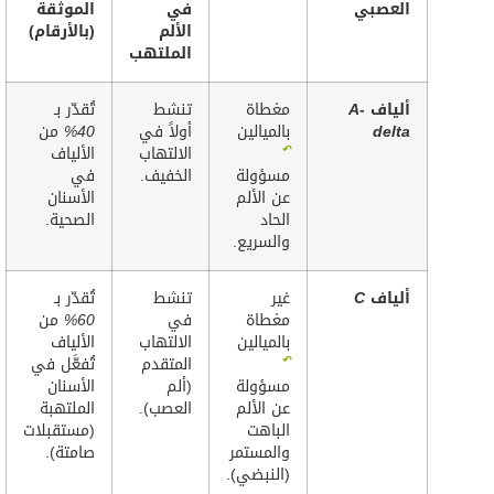
العصبي
في
الموثقة
الألم
(بالأرقام)
الملتهب
ألياف
A-
مغطاة
تنشط
تُقدّر بـ
delta
بالميالين
أولاً في
40%
من
↶
الالتهاب
الألياف
مسؤولة
الخفيف.
في
عن الألم
الأسنان
الحاد
الصحية.
والسريع.
ألياف
C
غير
تنشط
تُقدّر بـ
مغطاة
في
60%
من
بالميالين
الالتهاب
الألياف
↶
المتقدم
تُفعَّل في
مسؤولة
(ألم
الأسنان
عن الألم
العصب).
الملتهبة
الباهت
(مستقبلات
والمستمر
صامتة).
(النبضي).