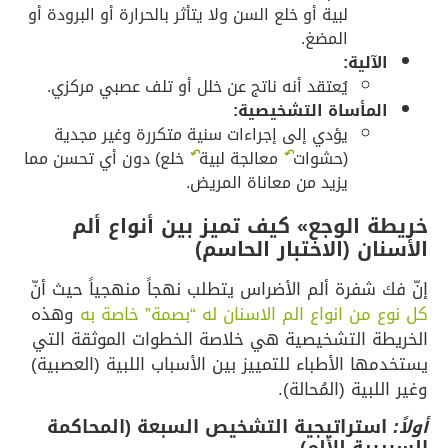
لبية أو خلع السن ولا يتأثر بالحرارة أو البرودة أو
المضغ.
الآلية:
يُعتقد أنه ناتج عن خلل أو تلف عصبي مركزي.
المأساة التشخيصية:
يؤدي إلى إجراءات سنية متكررة وغير مجدية
(حشوات
↶
معالجة لبية
↶
خلع) دون أي تحسن مما
يزيد من معاناة المريض.
خريطة الوجع» كيف تميز بين أنواع ألم
الأسنان (الاختبار الحاسم)
إنّ فك شفرة ألم الأضراس يتطلب نهجاً منهجياً حيث أنّ
كل نوع من انواع الم الاسنان له “بصمة” خاصة به
وهذه
الخريطة التشخيصية هي خلاصة الخطوات الموثقة التي
يستخدمها الأطباء للتمييز بين الأسباب اللبية (العصبية)
وغير اللبية (المُحالة).
أولاً:
استراتيجية التشخيص السبعة (المحاكمة