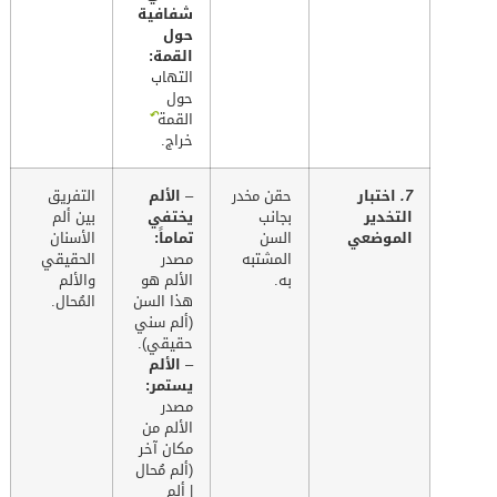
شفافية
حول
القمة:
التهاب
حول
↶
القمة
خراج.
7.
اختبار
حقن مخدر
–
الألم
التفريق
التخدير
بجانب
يختفي
بين ألم
الموضعي
السن
تماماً:
الأسنان
المشتبه
مصدر
الحقيقي
به.
الألم هو
والألم
هذا السن
المُحال.
(ألم سني
حقيقي).
–
الألم
يستمر:
مصدر
الألم من
مكان آخر
(ألم مُحال
| ألم