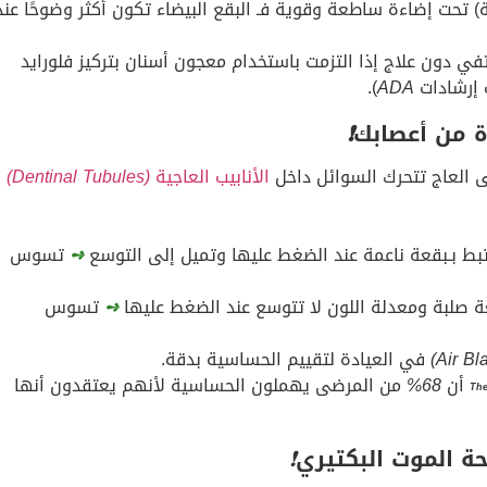
 تحت إضاءة ساطعة وقوية فـ البقع البيضاء تكون أكثر وضوحًا عند
ي دون علاج إذا التزمت باستخدام معجون أسنان بتركيز فلورايد
 إرشادات
ADA
).
 من أعصابك
❗
العاج تتحرك السوائل داخل
الأنابيب العاجية
(Dentinal Tubules)
رتبط بـبقعة ناعمة عند الضغط عليها وتميل إلى التوسع
➺
تسوس
عة صلبة ومعدلة اللون لا تتوسع عند الضغط عليها
➺
تسوس
في العيادة لتقييم الحساسية بدقة.
أن
68%
من المرضى يهملون الحساسية لأنهم يعتقدون أنها
The
حة الموت البكتيري
❗