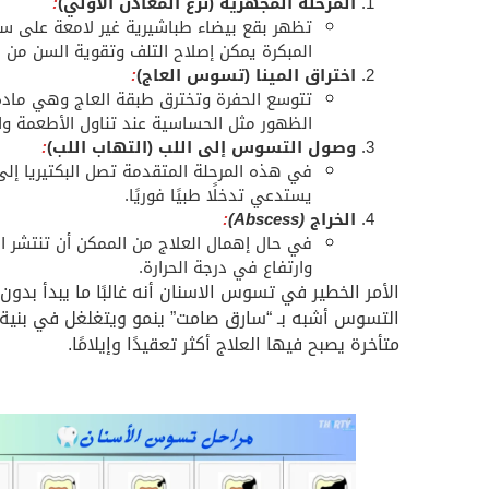
المرحلة المجهرية (نزع المعادن الأولي)
:
تظهر بقع بيضاء طباشيرية غير لامعة على س
المبكرة يمكن إصلاح التلف وتقوية السن من خ
اختراق المينا (تسوس العاج)
:
تتوسع الحفرة وتخترق طبقة العاج وهي مادة 
الظهور مثل الحساسية عند تناول الأطعمة والم
وصول التسوس إلى اللب (التهاب اللب)
:
في هذه المرحلة المتقدمة تصل البكتيريا إلى ل
يستدعي تدخلًا طبيًا فوريًا.
الخراج
(Abscess)
:
في حال إهمال العلاج من الممكن أن تنتشر 
وارتفاع في درجة الحرارة.
الأمر الخطير في تسوس الاسنان أنه غالبًا ما يبدأ بدون
التسوس أشبه بـ “سارق صامت” ينمو ويتغلغل في بنية
متأخرة يصبح فيها العلاج أكثر تعقيدًا وإيلامًا.