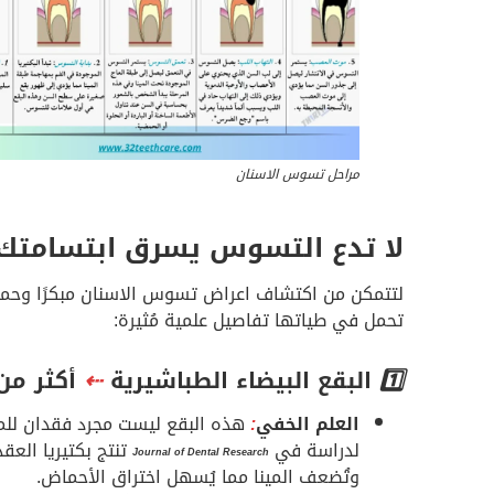
مراحل تسوس الاسنان
لا تدع التسوس يسرق ابتسامتك
لتتمكن من اكتشاف اعراض تسوس الاسنان مبكرًا وحماية
تحمل في طياتها تفاصيل علمية مُثيرة:
1️⃣
البقع البيضاء الطباشيرية
⇠
أكثر من 
العلم الخفي
:
هذه البقع ليست مجرد فقدان للم
لدراسة في
تنتج بكتيريا العق
Journal of Dental Research
وتُضعف المينا مما يُسهل اختراق الأحماض.