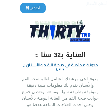
أسنان الأطفال
اكتشف
العناية بـ32 سنًا
🦷
مدونـة مـختصـة في صـحـة الـفـم والأسـنـان‏
(｡
♥‿♥｡)
مدونتنا هي مرشدك الشامل لعالم صحة الفم
والأسنان نقدم لك معلومات طبية دقيقة
وموثوقة بطريقة سهلة وممتعة ونغطي جميع
جوانب صحة الفم من العناية اليومية بالأسنان
وحتى أحدث العلاجات المتاحة هدفنا هو