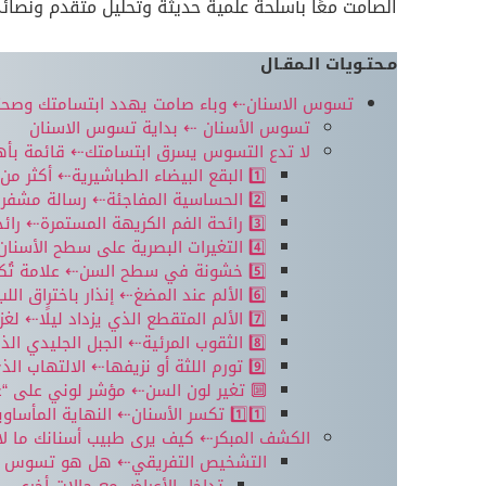
الصامت معًا بأسلحة علمية حديثة وتحليل متقدم ونصائح
مـحتـويات الـمقـال
تسوس الاسنان⇠ وباء صامت يهدد ابتسامتك وصح
تسوس الأسنان ⇠ بداية تسوس الاسنان
لا تدع التسوس يسرق ابتسامتك⇠ قائمة بأهم ا
1️⃣ البقع البيضاء الطباشيرية⇠ أكثر من مجرد تغير لوني
2️⃣ الحساسية المفاجئة⇠ رسالة مشفرة من أعصابك
3️⃣ رائحة الفم الكريهة المستمرة⇠ رائحة الموت البكتيري
4️⃣ التغيرات البصرية على سطح الأسنان⇠ الألوان تُخبر قصصًا
5️⃣ خشونة في سطح السن⇠ علامة تُكتشف باللسان قبل العين
6️⃣ الألم عند المضغ⇠ إنذار باختراق اللب
7️⃣ الألم المتقطع الذي يزداد ليلًا⇠ لغز علم الأعصاب
8️⃣ الثقوب المرئية⇠ الجبل الجليدي الذي ترى قمته فقط
9️⃣ تورم اللثة أو نزيفها⇠ الالتهاب الذي يخدعك
🔟 تغير لون السن⇠ مؤشر لوني على “
1️⃣1️⃣ تكسر الأسنان⇠ النهاية المأساوية لإهمال العلامات
الكشف المبكر⇠ كيف يرى طبيب أسنانك ما لا 
التشخيص التفريقي⇠ هل هو تسوس أ
تداخل الأعراض مع حالات أخرى