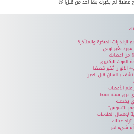
 عملية لم يخبرك بها أحد من قبل!
😉
تك
لإنذارات المبكرة والمتأخرة
عمر التسوس”
تراه عيناك
م شيء آخر