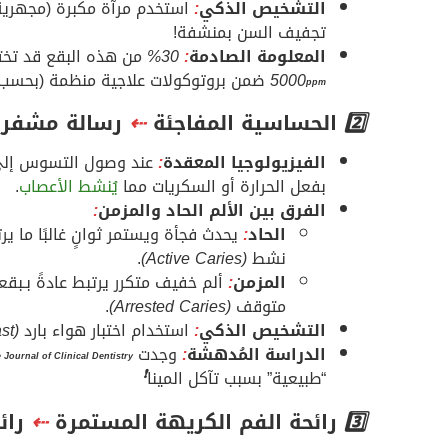
التشخيص الذكي
:
استخدم مرآة مكبرة (مجهرية)
تجفيف السن بمنشفة!
المعلومة الصادمة
:
30%
من هذه البقع قد تختف
5000
ضمن بروتوكولات علاجية منظمة (بحسب
ppm
2️⃣
الحساسية المفاجئة
⇠
رسالة مشفرة
الفيزيولوجيا المعقدة
:
عند وصول التسوس إلى 
بفعل الحرارة أو السكريات مما
يُنشط الأعصاب
.
الفرق بين الألم الحاد والمزمن
:
الحاد
:
يحدث فجأة ويستمر ثوانٍ غالبًا ما ي
نشط
(Active Caries)
.
المزمن
:
ألم خفيف متكرر يرتبط عادةً بـبق
متوقف
(Arrested Caries)
.
التشخيص الذكي
:
استخدام اختبار هواء بارد
(Air Blast)
الدراسة المُدهشة
:
وجدت
 Journal of Clinical Dentistry
“طبيعية” بسبب تآكل المينا
❗
3️⃣
رائحة الفم الكريهة المستمرة
⇠
رائ