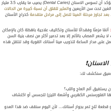
كد أن تسوس الاسنان
(Dental Caries)
يصيب ما يقارب 3.5 مليار
لغين تحت سن الأربعين و
المثير للقلق أن نسبة كبيرة من الحالات
عد تجاوز مرحلة المينا لتصل إلى مراحل متقدمة
كخراج الأسنان
ألمًا مزمنًا وفقدانًا للأسنان وتكاليف علاجية باهظة كان بالإمكان
ا يشعر المصاب بالألم إلا بعد تدمير أكثر من نصف بنية السن
مل على مدار الساعة لتذويب مينا أسنانك القوية وقد تنتقل هذه
لاسنان❗
العميق سنكشف لك:
ن يستفيق ألم العاج واللب؟
ها الفلورسنس الكهربي وأشعة الليزر) لتجسس أو اكتشاف
 قطعة ثلج تمر بجوار أسنانك… لأن اليوم سنقف ضد هذا العدو