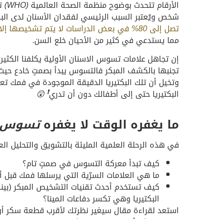
الأرقام تتحدث بوضوح منظمة الصحة العالمية
(WHO)
تؤ
شخص ويُعتبر السبب الرئيسي لفقدان الأسنان لدى البا
تصل إلى
80%
في بعض الدراسات لا يتم تشخيصها إلا ب
مما يستدعي في كثير من الأحيان خلع السن.
إن تجاهل علامات تسوس الاسنان الأولية يكلفنا الكثير
:
تجنبها بالكشف المبكر فالتسوس يبدأ بصمتٍ خادع حيث ل
وتخيل أن تلك البكتيريا الدقيقة الموجودة في فمك تع
البكتيريا حتى إلى أطفالك دون أن تدري
❗
😲
ما يغفره الوقت لا يغفره
تسوس ا
في هذه الرحلة العلمية المليئة بالتشويق والتحليل 
كيف تبدأ معركة التسوس في صمتٍ تام؟
ما هي العلامات السرّية التي يرسلها فمك قبل أ
كيف تستخدم أحدث تقنيات التشخيص المبكر (بين
البكتيريا وهي تكسر دفاعات المينا؟
استعد لقراءة مقال سيغير نظرتك لأقرب قطعة سكر أو