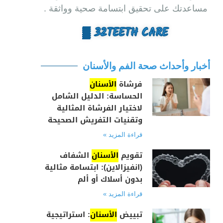
مساعدتك على تحقيق ابتسامة صحية وواثقة .
32TEETH CARE ▒
أخبار وأحداث صحة الفم والأسنان
فرشاة
الأسنان
الحساسة: الدليل الشامل
لاختيار الفرشاة المثالية
وتقنيات التفريش الصحيحة
قراءة المزيد »
تقويم
الأسنان
الشفاف
(انفيزالاين): ابتسامة مثالية
بدون أسلاك أو ألم
قراءة المزيد »
تبييض
الأسنان
: استراتيجية