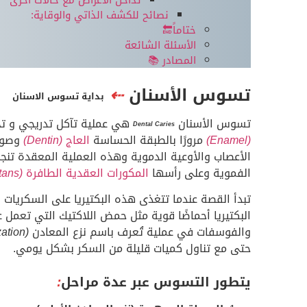
نصائح للكشف الذاتي والوقاية:
ختاماً🔚
الأسئلة الشائعة
المصادر 📚
تسوس الأسنان
⇠
بداية تسوس الاسنان
تسوس الأسنان
هي عملية تآكل تدريجي و تحل
Dental Caries
(Enamel)
مرورًا بالطبقة الحساسة
العاج
(Dentin)
وصولً
الأعصاب والأوعية الدموية وهذه العملية المعقدة تنجم
الفموية وعلى رأسها
المكورات العقدية الطافرة
(Streptococcus mutans)
تبدأ القصة عندما تتغذى هذه البكتيريا على السكريات ا
البكتيريا أحماضًا قوية مثل حمض اللاكتيك التي تعمل 
والفوسفات في عملية تُعرف باسم نزع المعادن
(Demineralization)
حتى مع تناول كميات قليلة من السكر بشكل يومي.
يتطور التسوس عبر عدة مراحل
: