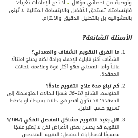
ة من أخصائي مؤهل
لا تدع الإعلانات تغريك؛
←
متك تستحق الأفضل والابتسامة المثالية لا تُبنى
ائية بل بالتحليل الدقيق والالتزام.
لة الشائعة❓
ا الفرق التقويم الشفاف والمعدني؟
لشفّاف أكثر قابلية للإخفاء وراحة لكنه يحتاج امتثالًا
الياً وأما المعدني فهو أكثر قوة وملاءمة للحالات
لمعقدة.
م تبلغ مدة علاج التقويم عادةً؟
لمتوسط الشائع
18–36
شهرًا للحالات المتوسطة إلى
لمعقدة؛ قد تكون أقصر في حالات بسيطة أو بخطط
سريع حسب الدليل.
ل يعيد التقويم مشاكل المفصل الفكي
(TMJ)
؟
لتقويم قد يحسن بعض الأعراض لكن لا يُعتبر علاجًا
ضمونًا لاضطرابات المفصل؛ التقييم المتخصص