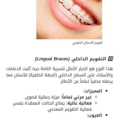
قويم الأسنان الخزفي
قويم الداخلي
(Lingual Braces)
وع هو الخيار الأمثل للسرية التامة حيث تُثبت الدعامات
اك على السطح الداخلي (الجهة الخلفية) للأسنان مما
خفياً تماماً عن الأنظار.
لمميزات:
غير مرئي تماماً:
ميزة جمالية قصوى.
فعالية عالية:
يعالج الحالات المعقدة بنفس
فعالية التقويم المعدني.
لعيوب: