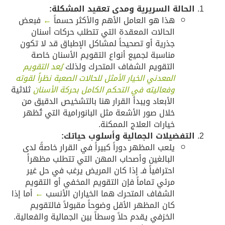
لحالة السريرية ومدى تعقيد المشكلة:
هذا هو العامل الأهم والأكثر حسماً
←
فبعض
الحالات المعقدة التي تتطلب حركات أسنان
جذرية أو تصحيحاً لمشاكل الإطباق قد لا تكون
مناسبة لجميع أنواع التقويم الأسنان خاصة
التقويم الشفاف المتحرك ولذلك
يُعد التقويم
المعدني الخيار الأمثل للحالات الصعبة نظراً لقوته
وفعاليته في التحكم الكامل بحركة الأسنان
ثلاثية
الأبعاد ويبدأ القرار هنا بالتشخيص الدقيق من
خلال صور الأشعة مثل البانورامية التي تُظهر
خيارات العلاج الممكنة.
لتفضيلات الجمالية وأسلوب حياتك:
يلعب المظهر دوراً كبيراً في القرار خاصةً لدى
البالغين وأصحاب المهن التي تتطلب مظهراً
احترافياً فـ إذا كان المريض يرغب في حل غير
مرئي تماماً فإن التقويم المخفي أو التقويم
الشفاف المتحرك هما الخياران الأنسب
←
أما إذا
كان المظهر الأقل وضوحاً مقبولاً فالتقويم
الخزفي يقدم حلاً وسطاً بين الجمالية والفعالية.