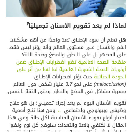
❓
 لم يعد تقويم الأسنان تجميليًا
م أن سوء الإطباق يُعدّ واحدًا من أهم مشكلات
الأسنان على مستوى العالم وأنه يؤثر ليس فقط
لمظهر بل على النطق والمضغ وصحة اللثة
!
الصحة العالمية تضع اضطرابات الإطباق ضمن
ت الصحة الفموية العالمية لما لها من أثر على
 الحياتية
حيث تؤثر اضطرابات الإطباق
على نحو
3.7
مليار شخص حول العالم
 مشاكل في المضغ والنطق وحتى الثقة بالنفس.
الأسنان اليوم لم يعد إجراء تجميلي؛ بل هو علاج
 وبيولوجي واجتماعي
←
ومن هنا تنبع أهمية
 أنواع تقويم الأسنان المناسبة لكل حالة وفي هذا
 لا نكتفي بالعدّ والتعداد: سنوضح كل نوع ونضع