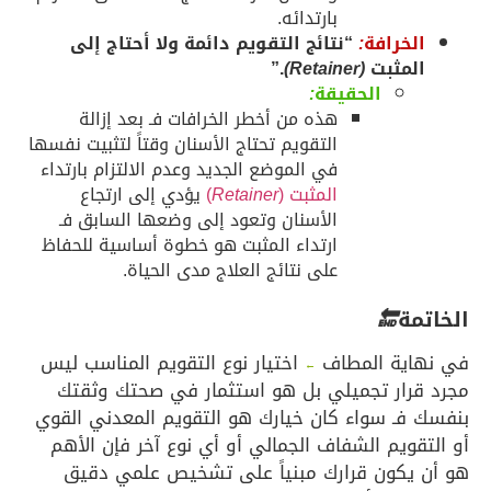
بارتدائه.
لخرافة
:
“نتائج التقويم دائمة ولا أحتاج إلى
لمثبت
(Retainer)
.”
الحقيقة
:
هذه من أخطر الخرافات فـ بعد إزالة
التقويم تحتاج الأسنان وقتاً لتثبيت نفسها
في الموضع الجديد وعدم الالتزام بارتداء
المثبت (
Retainer
)
يؤدي إلى ارتجاع
الأسنان وتعود إلى وضعها السابق فـ
ارتداء المثبت هو خطوة أساسية للحفاظ
على نتائج العلاج مدى الحياة.
مة
🔚
اية المطاف
اختيار نوع التقويم المناسب ليس
←
قرار تجميلي بل هو استثمار في صحتك وثقتك
فـ سواء كان خيارك هو التقويم المعدني القوي
قويم الشفاف الجمالي أو أي نوع آخر فإن الأهم
 يكون قرارك مبنياً على تشخيص علمي دقيق