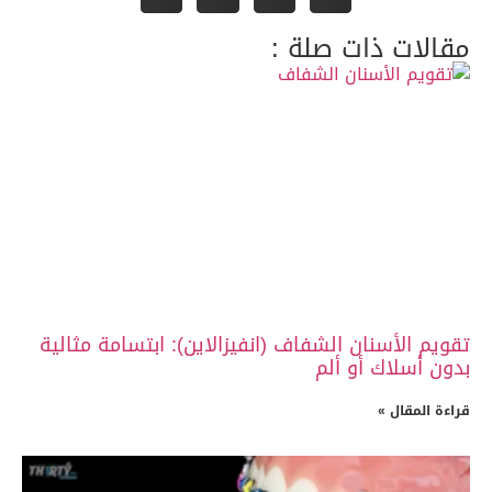
ات ذات صلة :
الأسنان الشفاف (انفيزالاين): ابتسامة مثالية
سلاك أو ألم
لمقال »