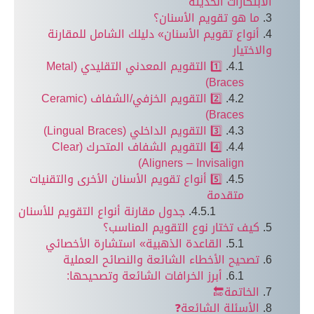
لابتكارات الحديثة
ما هو تقويم الأسنان؟
أنواع تقويم الأسنان» دليلك الشامل للمقارنة
الاختيار
1️⃣ التقويم المعدني التقليدي (Metal
Braces)
2️⃣ التقويم الخزفي/الشفاف (Ceramic
Braces)
3️⃣ التقويم الداخلي (Lingual Braces)
4️⃣ التقويم الشفاف المتحرك (Clear
Aligners – Invisalign)
5️⃣ أنواع تقويم الأسنان الأخرى والتقنيات
متقدمة
جدول مقارنة أنواع التقويم للأسنان
كيف تختار نوع التقويم المناسب؟
القاعدة الذهبية» استشارة الأخصائي
تصحيح الأخطاء الشائعة والنصائح العملية
أبرز الخرافات الشائعة وتصحيحها:
الخاتمة🔚
الأسئلة الشائعة❓