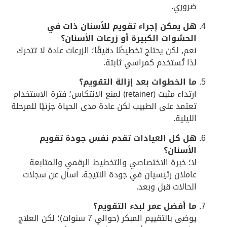
روري.
ل يمكن إجراء تقويم للأسنان ذات في
لحشوات الكبيرة أو زرعات الأسنان؟
عم, لكن يحتاج تخطيطًا دقيقًا؛ الزرعات عادة لا تتحرك
ذا تُستخدم كمراسي ثابتة.
ا الخطوات بعد إزالة التقويم؟
ارتداء مثبت (retainer) لمنع الانتكاس؛ فترة الاستخدام
عتمد على الطبيب لكن عادة مدى الحياة جزئيًا للمرحلة
لليلية.
ل كل العيادات تقدم نفس جودة تقويم
لأسنان؟
ا؛ خبرة الاختصاصي والتخطيط الرقمي والمتابعة
املان رئيسيان في جودة النتيجة. اسأل عن سجلات
لحالات قبل وبعد.
ا أفضل عمر لبدء التقويم؟
يوصَى بالتقييم المبكر (حوالي 7 سنوات)؛ لكن العلاج