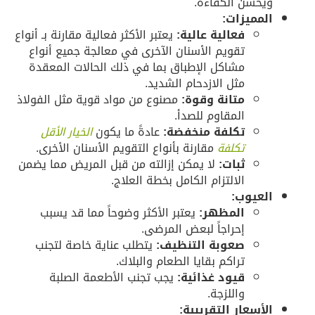
يحسن الكفاءة.
لمميزات:
فعالية عالية:
يعتبر الأكثر فعالية مقارنة بـ أنواع
تقويم الأسنان الآخرى في معالجة جميع أنواع
مشاكل الإطباق بما في ذلك الحالات المعقدة
مثل الازدحام الشديد.
متانة وقوة:
مصنوع من مواد قوية مثل الفولاذ
المقاوم للصدأ.
تكلفة منخفضة:
عادةً ما يكون
الخيار الأقل
تكلفة
مقارنة بأنواع التقويم الأسنان الأخرى.
ثبات:
لا يمكن إزالته من قبل المريض مما يضمن
الالتزام الكامل بخطة العلاج.
لعيوب:
المظهر:
يعتبر الأكثر وضوحاً مما قد يسبب
إحراجاً لبعض المرضى.
صعوبة التنظيف:
يتطلب عناية خاصة لتجنب
تراكم بقايا الطعام والبلاك.
قيود غذائية:
يجب تجنب الأطعمة الصلبة
واللزجة.
لأسعار التقريبية: