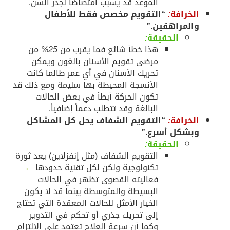
الموعد قد يسبب امتصاصًا لجذر السن.
لخرافة
:
“التقويم مخصص فقط للأطفال
المراهقين.”
الحقيقة
:
هذا خطأ شائع فما يقرب من
25%
من
مرضى تقويم الأسنان بالغون ويمكن
تحريك الأسنان في أي عمر طالما كانت
الأنسجة المحيطة بها سليمة ومع ذلك قد
تكون الحركة أبطأ في بعض الحالات
البالغة وقد تتطلب دعماً إضافياً.
لخرافة
:
“التقويم الشفاف يحل كل المشاكل
بشكل أسرع.”
الحقيقة
:
التقويم الشفاف (مثل إنفزلاين) يعد ثورة
تكنولوجية ولكن لكل تقنية حدودها
←
فعاليته القصوى تظهر في الحالات
البسيطة والمتوسطة بينما قد لا يكون
الخيار الأمثل للحالات المعقدة التي تحتاج
إلى تحريك جذري أو تحكم في التدوير
وكما أن سرعة العلاج تعتمد على الالتزام