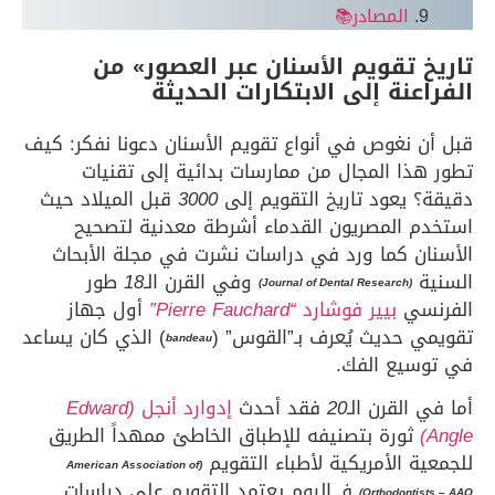
المصادر📚
 تقويم الأسنان عبر العصور» من
عنة إلى الابتكارات الحديثة
 نغوص في أنواع تقويم الأسنان دعونا نفكر: كيف
ذا المجال من ممارسات بدائية إلى تقنيات
 يعود تاريخ التقويم إلى
3000
قبل الميلاد حيث
 المصريون القدماء أشرطة معدنية لتصحيح
ن كما ورد في دراسات نشرت في مجلة الأبحاث
ة
وفي القرن الـ
18
طور
(Journal of Dental Research)
سي
بيير فوشارد
“Pierre Fauchard”
أول جهاز
 حديث يُعرف بـ”القوس” (
) الذي كان يساعد
bandeau
سيع الفك.
 القرن الـ
20
فقد أحدث
إدوارد أنجل
(Edward
ثورة بتصنيفه للإطباق الخاطئ ممهداً الطريق
ة الأمريكية لأطباء التقويم
(American Association of
فـ اليوم يعتمد التقويم على دراسات
Orthodontis