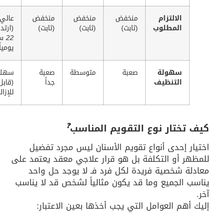
الالتزام
منخفض
منخفض
منخفض
عالي جداً
المطلوب
(ثابت)
(ثابت)
(ثابت)
(ارتداء
20-
22
ساعة
يومياً)
سهولة
صعبة
متوسطة
صعبة
سهلة جداً
التنظيف
جداً
(قابل
للإزالة)
❓
ختار نوع التقويم المناسب
 إحدى أنواع تقويم الأسنان ليس مجرد تفضيل
 أو التكلفة بل هو قرار علاجي معقد يعتمد على
 شخصية فريدة لكل فرد فـ لا يوجد حل واحد
الجميع وما قد يكون مثالياً لشخص قد لا يناسب
هم العوامل التي يجب أخذها بعين الاعتبار: