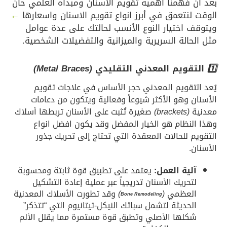
 فهمنا أهمية تقويم الأسنان ومبدأه العلمي حان
لنتعمق في أبرز انواع تقويم الاسنان واسعارها
←
 اختيار النوع الأنسب لحالتك على عدة عوامل
حالة السريرية والميزانية والتفضيلات الشخصية.
قويم المعدني التقليدي
(Metal Braces)
لتقويم المعدني حجر الأساس في علاجات تقويم
ن وهو الأكثر شيوعاً وفعالية ويتكون من دعامات
ة
(brackets)
صغيرة تُثبت على الأسنان تربطها أسلاك
لنظام هو الخيار المفضل وقد يكون افضل انواع
م للحالات المعقدة التي تحتاج إلى تحريك جذور
.
لية العمل:
يعتمد على تطبيق قوة ثابتة ومحسوبة
تحريك الأسنان تدريجياً عبر عملية إعادة التشكيل
لعظمي
(
)
وقد تطورت الأسلاك المعدنية
Bone Remodeling
لحديثة لتشمل سبائك النيكل-تيتانيوم التي “تتذكر”
كلها الأصلي وتطبق قوة مستمرة مما يقلل الألم