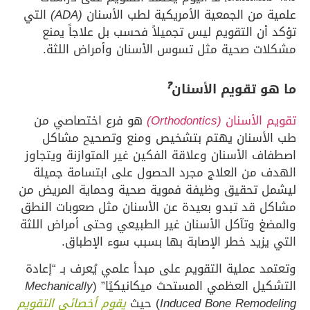
من الجمعية الأمريكية لطب الأسنان
(ADA)
التي
ن التقويم ليس تجميلاً فحسب بل علاجاً يمنع
ت صحية مثل تسوس الأسنان وأمراض اللثة.
❓
 تقويم الأسنان
الأسنان
(Orthodontics)
هو فرع اختصاصي من
أسنان يهتم بتشخيص ومنع وتصحيح مشاكل
 الأسنان وعلاقة الفكين غير المتوازنة ويتجاوز
 من العلاج مجرد الحصول على ابتسامة جميلة
 تحقيق وظيفة فموية صحية وحماية المريض من
 قد تبدو بعيدة عن الأسنان مثل صعوبات النطق
 وتآكل الأسنان غير الطبيعي وحتى أمراض اللثة
زيد خطر الإصابة بها بسبب سوء الإطباق.
 عملية التقويم على مبدأ علمي يُعرف بـ “إعادة
ل العظمي المستحث ميكانيكيًا” (
Mechanically
Induced Bone Remod
) حيث
يقوم أخصائي التقويم