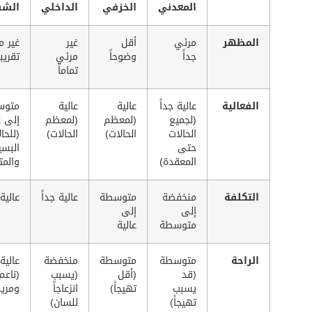
المعدني
الخزفي
الداخلي
الشفاف
المظهر
مرئي
أقل
غير
غير مرئي
جداً
وضوحاً
مرئي
تقريباً
تماماً
الفعالية
عالية جداً
عالية
عالية
متوسطة
(لجميع
(لمعظم
(لمعظم
إلى عالية
الحالات
الحالات)
الحالات)
(للحالات
حتى
البسيطة
المعقدة)
والمتوسطة)
التكلفة
منخفضة
متوسطة
عالية جداً
عالية
إلى
إلى
متوسطة
عالية
الراحة
متوسطة
متوسطة
منخفضة
عالية جداً
(قد
(أقل
(يسبب
(ناعم
يسبب
تهيجاً)
انزعاجاً
ومريح)
تهيجاً)
للسان)