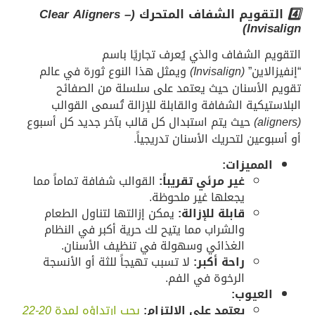
قويم الشفاف المتحرك
(Clear Aligners –
Invis
م الشفاف والذي يُعرف تجاريًا باسم
لاين”
(Invisalign)
ويمثل هذا النوع ثورة في عالم
الأسنان حيث يعتمد على سلسلة من الصفائح
تيكية الشفافة والقابلة للإزالة تُسمى القوالب
حيث يتم استبدال كل قالب بآخر جديد كل أسبوع
عين لتحريك الأسنان تدريجياً.
لمميزات:
غير مرئي تقريباً:
القوالب شفافة تماماً مما
يجعلها غير ملحوظة.
قابلة للإزالة:
يمكن إزالتها لتناول الطعام
والشراب مما يتيح لك حرية أكبر في النظام
الغذائي وسهولة في تنظيف الأسنان.
راحة أكبر:
لا تسبب تهيجاً للثة أو الأنسجة
الرخوة في الفم.
لعيوب:
يعتمد على الالتزام:
يجب ارتداؤه لمدة
20-22