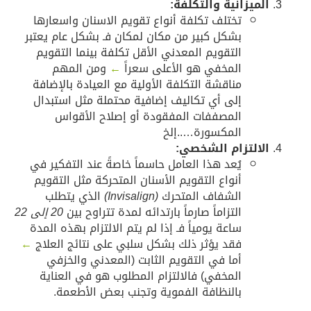
لميزانية والتكلفة:
تختلف تكلفة أنواع تقويم الاسنان واسعارها
بشكل كبير من مكان لمكان فـ بشكل عام يعتبر
التقويم المعدني الأقل تكلفة بينما التقويم
المخفي هو الأعلى سعراً
←
ومن المهم
مناقشة التكلفة الأولية مع العيادة بالإضافة
إلى أي تكاليف إضافية محتملة مثل استبدال
المصففات المفقودة أو إصلاح الأقواس
المكسورة…..إلخ
لالتزام الشخصي:
يُعد هذا العامل حاسماً خاصةً عند التفكير في
أنواع التقويم الأسنان المتحركة مثل التقويم
الشفاف المتحرك
(Invisalign)
الذي يتطلب
التزاماً صارماً بارتدائه لمدة تتراوح بين
20 إلى 22
ساعة يومياً فـ إذا لم يتم الالتزام بهذه المدة
فقد يؤثر ذلك بشكل سلبي على نتائج العلاج
←
أما في التقويم الثابت (المعدني والخزفي
المخفي) فالالتزام المطلوب هو في العناية
بالنظافة الفموية وتجنب بعض الأطعمة.