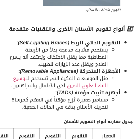
قويم شفاف للأسنان
اع تقويم الأسنان الأخرى والتقنيات متقدمة
لتقويم الذاتي الربط
(Self-Ligating Braces)
:
يستخدم مشابك مدمجة بدلاً من الأربطة
المطاطية مما يقلل الاحتكاك ويُعتقد أنه يسرع
العلاج ويقلل عدد الزيارات للطبيب.
لأجهزة المتحركة
(Removable Appliances)
:
مثل الموسعات الفكية التي تُستخدم لـ
توسيع
الفك العلوي الضيق
لدى الأطفال والمراهقين.
جهزة تثبيت مؤقتة
(TADs)
:
مسامير صغيرة تُزرع مؤقتاً في العظم كمرساة
لتحريك الأسنان بدقة في الحالات الصعبة.
ارنة أنواع التقويم للأسنان
المعيار
التقويم
التقويم
التقويم
التقويم