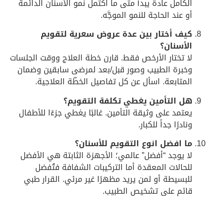
لكامل عادة يبدأ متى ما اكتمل نمو الأسنان الدائمة
و عند الحاجة للنمو الموجَّه.
يف أختار بين عدة عروض سعرية لتقويم
لأسنان؟
ا تختار الأرخص فقط. قارن خطة العلاج ووقت الجلسات
خبرة الطبيب وصور قبل/بعد لمرضى سابقين وضمان
لمتابعة. اسأل عن كل تفاصيل الخطّة العلاجية.
ل التأمين يغطي تكلفة التقويم؟
عتمد على وثيقة التأمين. غالبًا يغطي جزءًا للأطفال
نادرًا جداً للكبار.
ا افضل انوع التقويم للأسنان؟
ا يوجد “أفضل” عالمي؛ الأجهزة الثابتة هي الأفضل
لحالات المعقدة أما التركيبات الشفافة فتُفضل
لبسيطة أو لمن يريد مظهرًا غير مرئي. القرار طبي
ائم على تشخيص الطبيب.