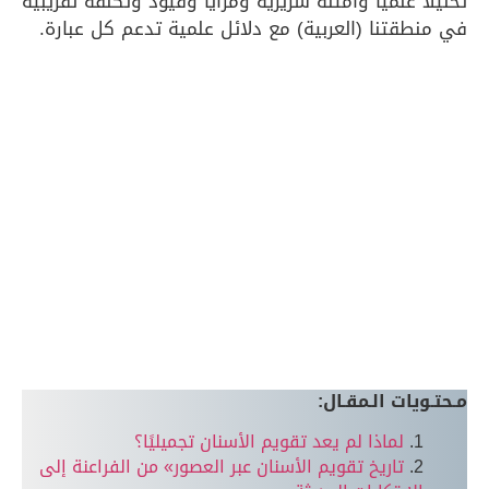
ً علميًّا وأمثلة سريرية ومزايا وقيود وتكلفة تقريبية
قتنا (العربية) مع دلائل علمية تدعم كل عبارة.
يات الـمقـال:
لماذا لم يعد تقويم الأسنان تجميليًا؟
تاريخ تقويم الأسنان عبر العصور» من الفراعنة إلى