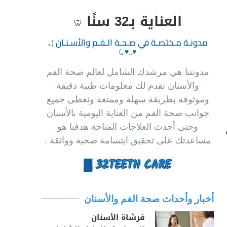
العناية بـ32 سنًا
🦷
مدونـة مـختصـة في صـحـة الـفـم والأسـنـان‏
(｡
♥‿♥｡)
مدونتنا هي مرشدك الشامل لعالم صحة الفم
والأسنان نقدم لك معلومات طبية دقيقة
وموثوقة بطريقة سهلة وممتعة ونغطي جميع
جوانب صحة الفم من العناية اليومية بالأسنان
وحتى أحدث العلاجات المتاحة هدفنا هو
مساعدتك على تحقيق ابتسامة صحية وواثقة .
32TEETH CARE ▒
أخبار وأحداث صحة الفم والأسنان
فرشاة الأسنان