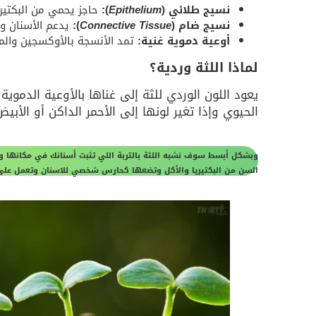
نسيج طلائي (
Epithelium
):
حاجز يحمي من البكتيري
نسيج ضام (
Connective Tissue
):
يدعم الأسنان ويث
أوعية دموية غنية:
تمد الأنسجة بالأوكسجين والم
لماذا اللثة وردية؟
يعود اللون الوردي للثة إلى غناها بالأوعية الدمو
الحيوي وإذا تغير لونها إلى الأحمر الداكن أو الأ
وبشكل أبسط سوف نشبه اللثة بالتربة اللي تثبت أسنانك في مكانها و
السن من البكتيريا والأكل وتضعها كحارس شخصي للاسنان وتعمل على 