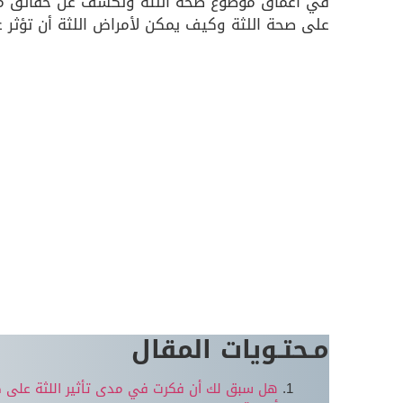
في أعماق موضوع صحة اللثة ونكشف عن حقائق مذه
على صحة اللثة وكيف يمكن لأمراض اللثة أن تؤثر ع
مـحتـويات المقال
هل سبق لك أن فكرت في مدى تأثير اللثة على 