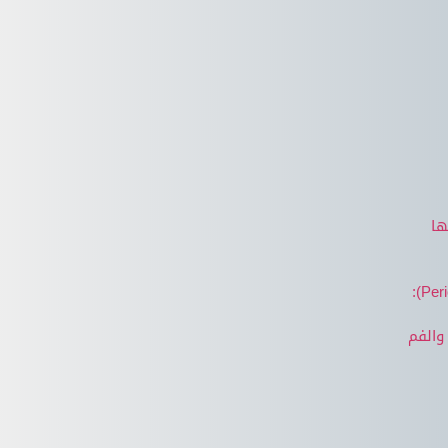
ها
والفم