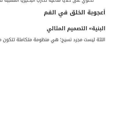
تحتوي على خلايا مناعية تُحارب البكتيريا المسببة ل
أعجوبة الخلق في الفم
البنية» التصميم المثالي
اللثة ليست مجرد نسيج؛ هي منظومة متكاملة تتكون م