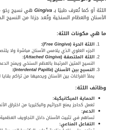
اللثة أو كما تُعرف طبيًا بـ
Gingiva
هي نسيج رخو مك
الأسنان والعظام السنخية وتُعد جزءًا من النسيج الد
ما هي مكونات اللثة:
اللثة الحرة (
Free Gingiva
):
الجزء العلوي الذي يلامس الأسنان مباشرة ولا يلت
اللثة الملتصقة (
Attached Gingiva
):
النسيج المتين المرتبط بالعظم السنخي ويمنح الدعم 
النسيج بين الأسنان (
Interdental Papilla
):
يملأ الفراغات بين الأسنان ويحميها من تراكم بقايا 
وظائف اللثة:
الحماية الميكانيكية:
تعمل كحاجز يمنع الجراثيم والبكتيريا من اختراق الأ
الدعم:
تساهم في تثبيت الأسنان داخل التجاويف العظمية.
التفاعل المناعي: